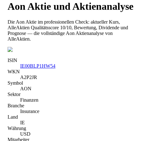
Aon
Aktie und Aktienanalyse
Die
Aon
Aktie im professionellen Check: aktueller Kurs
,
AlleAktien Qualitätsscore 10/10
, Bewertung, Dividende und
Prognose — die vollständige
Aon
Aktienanalyse von
AlleAktien.
ISIN
IE00BLP1HW54
WKN
A2P2JR
Symbol
AON
Sektor
Finanzen
Branche
Insurance
Land
IE
Währung
USD
Mitarbeiter