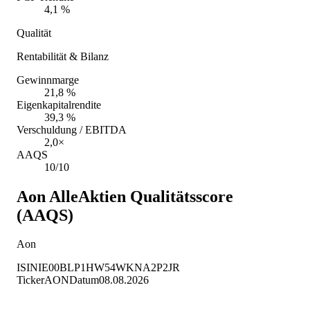
4,1 %
Qualität
Rentabilität & Bilanz
Gewinnmarge
21,8 %
Eigenkapitalrendite
39,3 %
Verschuldung / EBITDA
2,0×
AAQS
10/10
Aon
AlleAktien Qualitätsscore
(AAQS)
Aon
ISIN
IE00BLP1HW54
WKN
A2P2JR
Ticker
AON
Datum
08.08.2026