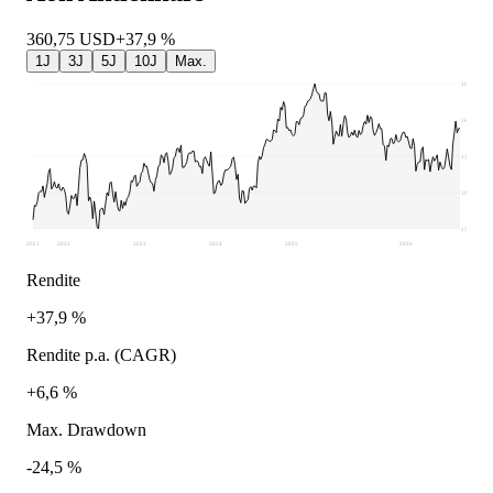
360,75
USD
+37,9 %
1J
3J
5J
10J
Max.
409,32
369,9
330,49
291,07
251,65
2021
2022
2023
2024
2025
2026
Rendite
+37,9 %
Rendite p.a. (CAGR)
+6,6 %
Max. Drawdown
-24,5 %