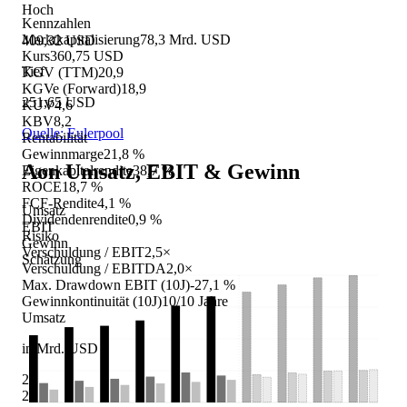
Hoch
Kennzahlen
Marktkapitalisierung
78,3 Mrd. USD
409,32 USD
Kurs
360,75 USD
Tief
KGV (TTM)
20,9
KGVe (Forward)
18,9
251,65 USD
KUV
4,6
KBV
8,2
Quelle: Eulerpool
Rentabilität
Gewinnmarge
21,8 %
Aon
Umsatz, EBIT & Gewinn
Eigenkapitalrendite
38,7 %
ROCE
18,7 %
FCF-Rendite
4,1 %
Umsatz
Dividendenrendite
0,9 %
EBIT
Risiko
Gewinn
Verschuldung / EBIT
2,5×
Schätzung
Verschuldung / EBITDA
2,0×
Max. Drawdown EBIT (10J)
-27,1 %
Gewinnkontinuität (10J)
10/10 Jahre
Umsatz
in Mrd. USD
24
21