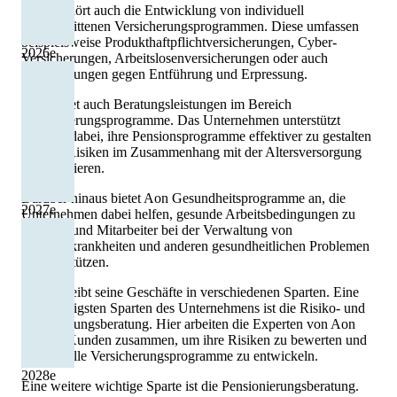
Dazu gehört auch die Entwicklung von individuell
zugeschnittenen Versicherungsprogrammen. Diese umfassen
beispielsweise Produkthaftpflichtversicherungen, Cyber-
2026
e
Versicherungen, Arbeitslosenversicherungen oder auch
Versicherungen gegen Entführung und Erpressung.
Aon bietet auch Beratungsleistungen im Bereich
Pensionierungsprogramme. Das Unternehmen unterstützt
Kunden dabei, ihre Pensionsprogramme effektiver zu gestalten
und die Risiken im Zusammenhang mit der Altersversorgung
zu minimieren.
Darüber hinaus bietet Aon Gesundheitsprogramme an, die
2027
e
Unternehmen dabei helfen, gesunde Arbeitsbedingungen zu
schaffen und Mitarbeiter bei der Verwaltung von
Langzeitkrankheiten und anderen gesundheitlichen Problemen
zu unterstützen.
Aon betreibt seine Geschäfte in verschiedenen Sparten. Eine
der wichtigsten Sparten des Unternehmens ist die Risiko- und
Versicherungsberatung. Hier arbeiten die Experten von Aon
eng mit Kunden zusammen, um ihre Risiken zu bewerten und
individuelle Versicherungsprogramme zu entwickeln.
2028
e
Eine weitere wichtige Sparte ist die Pensionierungsberatung.