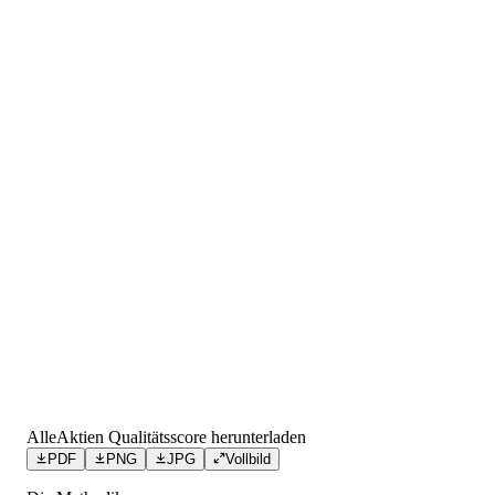
AlleAktien Qualitätsscore herunterladen
PDF
PNG
JPG
Vollbild