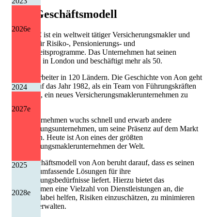
2023
Aon
Geschäftsmodell
2026
e
Aon PLC ist ein weltweit tätiger Versicherungsmakler und
Berater für Risiko-, Pensionierungs- und
Gesundheitsprogramme. Das Unternehmen hat seinen
Hauptsitz in London und beschäftigt mehr als 50.
000 Mitarbeiter in 120 Ländern. Die Geschichte von Aon geht
zurück auf das Jahr 1982, als ein Team von Führungskräften
2024
beschloss, ein neues Versicherungsmaklerunternehmen zu
gründen.
2027
e
Das Unternehmen wuchs schnell und erwarb andere
Versicherungsunternehmen, um seine Präsenz auf dem Markt
zu stärken. Heute ist Aon eines der größten
Versicherungsmaklerunternehmen der Welt.
Das Geschäftsmodell von Aon beruht darauf, dass es seinen
2025
Kunden umfassende Lösungen für ihre
Versicherungsbedürfnisse liefert. Hierzu bietet das
Unternehmen eine Vielzahl von Dienstleistungen an, die
2028
e
Kunden dabei helfen, Risiken einzuschätzen, zu minimieren
und zu verwalten.