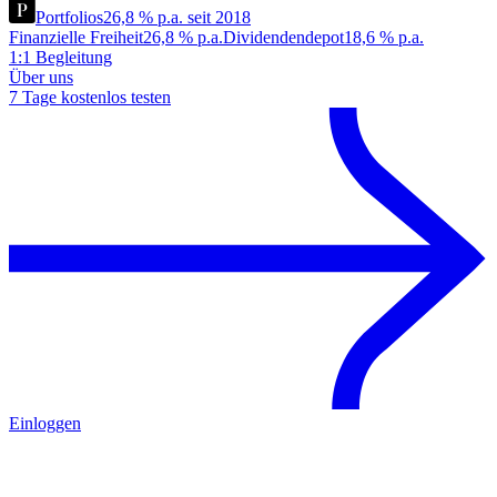
Portfolios
26,8 % p.a. seit 2018
Finanzielle Freiheit
26,8 % p.a.
Dividendendepot
18,6 % p.a.
1:1 Begleitung
Über uns
7 Tage kostenlos testen
Einloggen