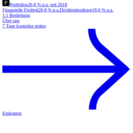
Portfolios
26,8 % p.a. seit 2018
Finanzielle Freiheit
26,8 % p.a.
Dividendendepot
18,6 % p.a.
1:1 Begleitung
Über uns
7 Tage kostenlos testen
Einloggen