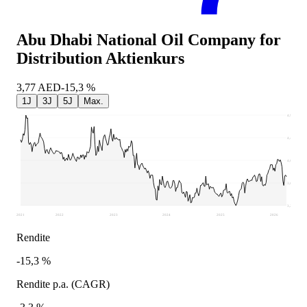
Abu Dhabi National Oil Company for
Distribution
Aktienkurs
3,77
AED
-15,3 %
1J
3J
5J
Max.
4,9
4,49
4,07
3,66
3,24
2021
2022
2023
2024
2025
2026
Rendite
-15,3 %
Rendite p.a. (CAGR)