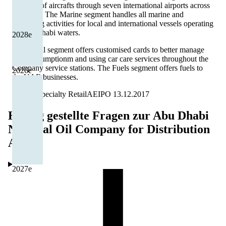
all types of aircrafts through seven international airports across
the UAE. The Marine segment handles all marine and
bunkering activities for local and international vessels operating
in Abu Dhabi waters.
2028
e
The Rahal segment offers customised cards to better manage
fuel consumptionm and using car care services throughout the
Company service stations. The Fuels segment offers fuels to
2026
e
the UAE businesses.
Energie
Specialty Retail
AE
IPO
13.12.2017
Häufig gestellte Fragen zur
Abu Dhabi
National Oil Company for Distribution
Aktie
2027
e