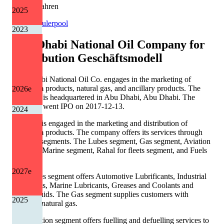
0 von 2 Jahren
2025
Quelle: Eulerpool
2023
Abu Dhabi National Oil Company for
Distribution
Geschäftsmodell
Abu Dhabi National Oil Co. engages in the marketing of
petroleum products, natural gas, and ancillary products. The
2026
e
company is headquartered in Abu Dhabi, Abu Dhabi. The
company went IPO on 2017-12-13.
2024
The firm is engaged in the marketing and distribution of
petroleum products. The company offers its services through
six main segments. The Lubes segment, Gas segment, Aviation
segment, Marine segment, Rahal for fleets segment, and Fuels
segment.
2027
e
The Lubes segment offers Automotive Lubrificants, Industrial
Lubricants, Marine Lubricants, Greases and Coolants and
Brake Fluids. The Gas segment supplies customers with
2025
liquefied natural gas.
The Aviation segment offers fuelling and defuelling services to