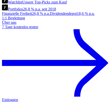
Watchlist
Unsere Top-Picks zum Kauf
Portfolios
26,8 % p.a. seit 2018
Finanzielle Freiheit
26,8 % p.a.
Dividendendepot
18,6 % p.a.
1:1 Begleitung
Über uns
7 Tage kostenlos testen
Einloggen