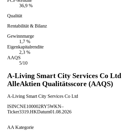
FCF-Rendite
36,9 %
Qualität
Rentabilität & Bilanz
Gewinnmarge
1,7 %
Eigenkapitalrendite
2,3 %
AAQS
5/10
A-Living Smart City Services Co Ltd
AlleAktien Qualitätsscore (AAQS)
A-Living Smart City Services Co Ltd
ISIN
CNE100002RY5
WKN
–
Ticker
3319.HK
Datum
01.08.2026
AA Kategorie