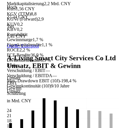
Marktkapitalisierung
2,2 Mrd. CNY
Hoch
Kurs
1,56 CNY
KGV (TTM)
8,8
27,24 CNY
KGVe (Forward)
2,9
KUV
0,2
Tief
KBV
0,2
Rentabilität
1,41 CNY
Gewinnmarge
1,7 %
Eigenkapitalrendite
1,1 %
Quelle: Eulerpool
ROCE
2,2 %
FCF-Rendite
36,9 %
A-Living Smart City Services Co Ltd
Dividendenrendite
6,5 %
Umsatz, EBIT & Gewinn
Risiko
Verschuldung / EBIT
—
Verschuldung / EBITDA
—
Umsatz
Max. Drawdown EBIT (10J)
-198,4 %
EBIT
Gewinnkontinuität (10J)
9/10 Jahre
Gewinn
Umsatz
Schätzung
in Mrd. CNY
24
21
18
15