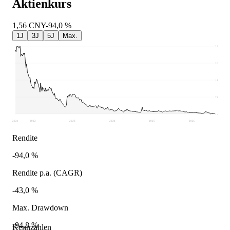
Aktienkurs
1,56
CNY
-94,0 %
1J
3J
5J
Max.
27,24
20,78
14,33
7,87
1,41
2021
2022
2023
2024
2025
2026
Rendite
-94,0 %
Rendite p.a. (CAGR)
-43,0 %
Max. Drawdown
-94,8 %
Kennzahlen