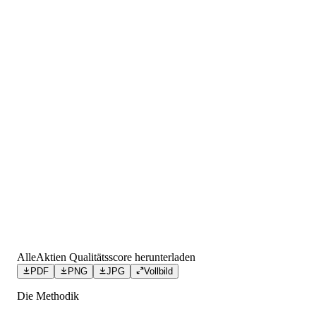
AlleAktien Qualitätsscore herunterladen
PDF
PNG
JPG
Vollbild
Die Methodik