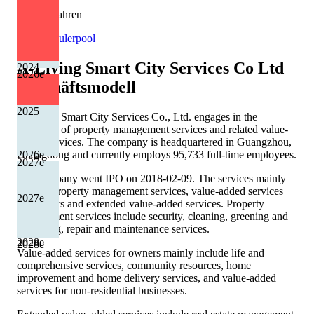
3 von 5 Jahren
Quelle: Eulerpool
A-Living Smart City Services Co Ltd
2024
2026
e
Geschäftsmodell
2025
A-Living Smart City Services Co., Ltd. engages in the
provision of property management services and related value-
added services. The company is headquartered in Guangzhou,
2026
e
Guangdong and currently employs 95,733 full-time employees.
2027
e
The company went IPO on 2018-02-09. The services mainly
include property management services, value-added services
2027
e
for owners and extended value-added services. Property
management services include security, cleaning, greening and
gardening, repair and maintenance services.
2028
e
2028
e
Value-added services for owners mainly include life and
comprehensive services, community resources, home
improvement and home delivery services, and value-added
services for non-residential businesses.