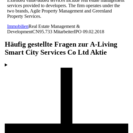
Extended value-added services include real estate management
services provided to developers. The firm operates under the
two brands, Agile Property Management and Greenland
Property Services.
Immobilien
Real Estate Management &
Development
CN
95.733
Mitarbeiter
IPO
09.02.2018
Häufig gestellte Fragen zur
A-Living
Smart City Services Co Ltd
Aktie