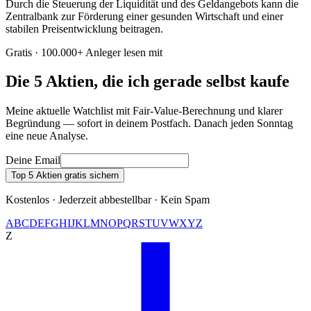
Durch die Steuerung der Liquidität und des Geldangebots kann die
Zentralbank zur Förderung einer gesunden Wirtschaft und einer
stabilen Preisentwicklung beitragen.
Gratis · 100.000+ Anleger lesen mit
Die 5 Aktien, die ich gerade selbst kaufe
Meine aktuelle Watchlist mit Fair-Value-Berechnung und klarer
Begründung — sofort in deinem Postfach. Danach jeden Sonntag
eine neue Analyse.
Deine Email
Top 5 Aktien gratis sichern
Kostenlos · Jederzeit abbestellbar · Kein Spam
A
B
C
D
E
F
G
H
I
J
K
L
M
N
O
P
Q
R
S
T
U
V
W
X
Y
Z
Z