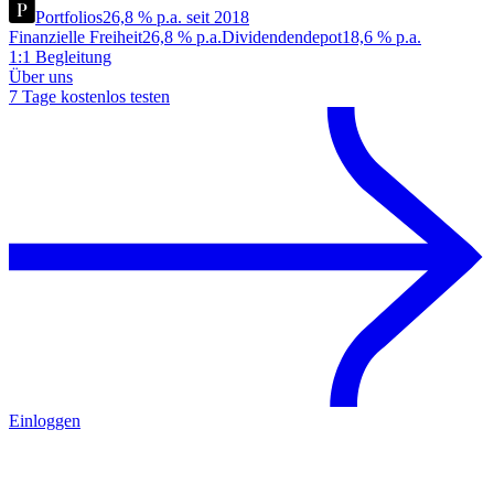
Portfolios
26,8 % p.a. seit 2018
Finanzielle Freiheit
26,8 % p.a.
Dividendendepot
18,6 % p.a.
1:1 Begleitung
Über uns
7 Tage kostenlos testen
Einloggen