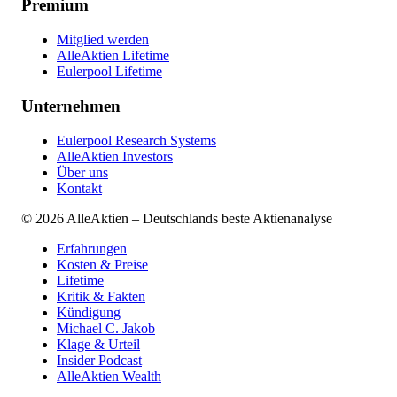
Premium
Mitglied werden
AlleAktien Lifetime
Eulerpool Lifetime
Unternehmen
Eulerpool Research Systems
AlleAktien Investors
Über uns
Kontakt
©
2026
AlleAktien – Deutschlands beste Aktienanalyse
Erfahrungen
Kosten & Preise
Lifetime
Kritik & Fakten
Kündigung
Michael C. Jakob
Klage & Urteil
Insider Podcast
AlleAktien Wealth