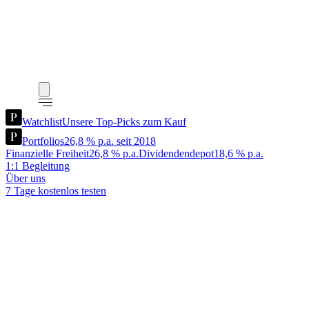
Watchlist
Unsere Top-Picks zum Kauf
Portfolios
26,8 % p.a. seit 2018
Finanzielle Freiheit
26,8 % p.a.
Dividendendepot
18,6 % p.a.
1:1 Begleitung
Über uns
7 Tage kostenlos testen