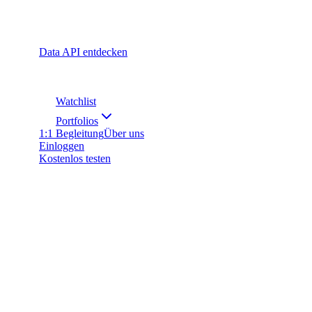
Data API entdecken
Watchlist
Portfolios
1:1 Begleitung
Über uns
Einloggen
Kostenlos testen