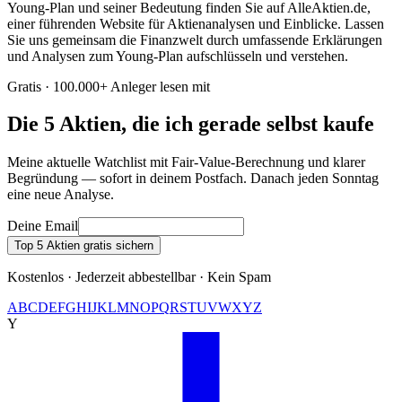
Young-Plan und seiner Bedeutung finden Sie auf AlleAktien.de,
einer führenden Website für Aktienanalysen und Einblicke. Lassen
Sie uns gemeinsam die Finanzwelt durch umfassende Erklärungen
und Analysen zum Young-Plan aufschlüsseln und verstehen.
Gratis · 100.000+ Anleger lesen mit
Die 5 Aktien, die ich gerade selbst kaufe
Meine aktuelle Watchlist mit Fair-Value-Berechnung und klarer
Begründung — sofort in deinem Postfach. Danach jeden Sonntag
eine neue Analyse.
Deine Email
Top 5 Aktien gratis sichern
Kostenlos · Jederzeit abbestellbar · Kein Spam
A
B
C
D
E
F
G
H
I
J
K
L
M
N
O
P
Q
R
S
T
U
V
W
X
Y
Z
Y