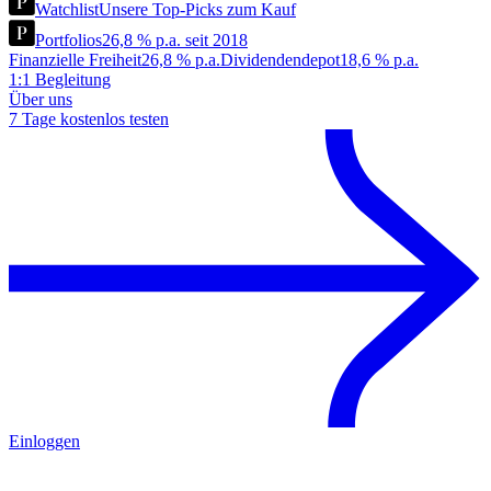
Watchlist
Unsere Top-Picks zum Kauf
Portfolios
26,8 % p.a. seit 2018
Finanzielle Freiheit
26,8 % p.a.
Dividendendepot
18,6 % p.a.
1:1 Begleitung
Über uns
7 Tage kostenlos testen
Einloggen