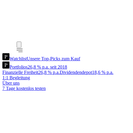
Watchlist
Unsere Top-Picks zum Kauf
Portfolios
26,8 % p.a. seit 2018
Finanzielle Freiheit
26,8 % p.a.
Dividendendepot
18,6 % p.a.
1:1 Begleitung
Über uns
7 Tage kostenlos testen