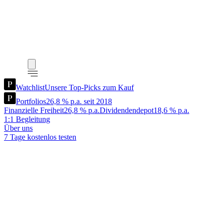
Watchlist
Unsere Top-Picks zum Kauf
Portfolios
26,8 % p.a. seit 2018
Finanzielle Freiheit
26,8 % p.a.
Dividendendepot
18,6 % p.a.
1:1 Begleitung
Über uns
7 Tage kostenlos testen