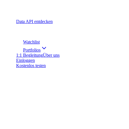
Data API entdecken
Watchlist
Portfolios
1:1 Begleitung
Über uns
Einloggen
Kostenlos testen