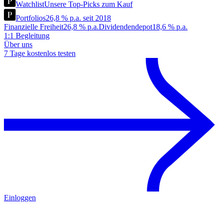
Watchlist
Unsere Top-Picks zum Kauf
Portfolios
26,8 % p.a. seit 2018
Finanzielle Freiheit
26,8 % p.a.
Dividendendepot
18,6 % p.a.
1:1 Begleitung
Über uns
7 Tage kostenlos testen
Einloggen