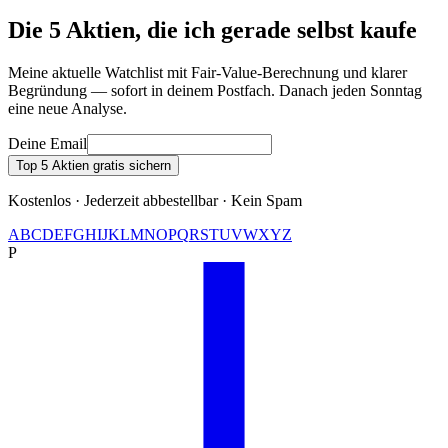
Die 5 Aktien, die ich gerade selbst kaufe
Meine aktuelle Watchlist mit Fair-Value-Berechnung und klarer
Begründung — sofort in deinem Postfach. Danach jeden Sonntag
eine neue Analyse.
Deine Email
Top 5 Aktien gratis sichern
Kostenlos · Jederzeit abbestellbar · Kein Spam
A
B
C
D
E
F
G
H
I
J
K
L
M
N
O
P
Q
R
S
T
U
V
W
X
Y
Z
P