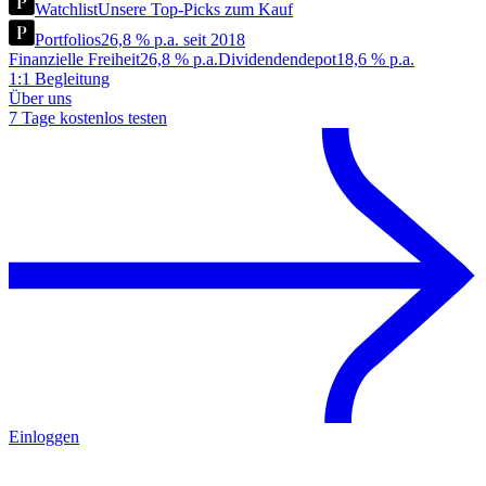
Watchlist
Unsere Top-Picks zum Kauf
Portfolios
26,8 % p.a. seit 2018
Finanzielle Freiheit
26,8 % p.a.
Dividendendepot
18,6 % p.a.
1:1 Begleitung
Über uns
7 Tage kostenlos testen
Einloggen