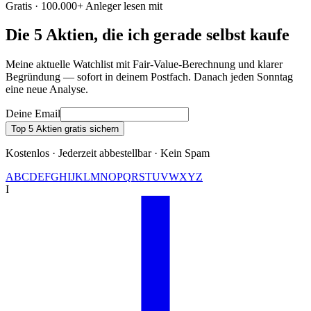
Gratis · 100.000+ Anleger lesen mit
Die 5 Aktien, die ich gerade selbst kaufe
Meine aktuelle Watchlist mit Fair-Value-Berechnung und klarer
Begründung — sofort in deinem Postfach. Danach jeden Sonntag
eine neue Analyse.
Deine Email
Top 5 Aktien gratis sichern
Kostenlos · Jederzeit abbestellbar · Kein Spam
A
B
C
D
E
F
G
H
I
J
K
L
M
N
O
P
Q
R
S
T
U
V
W
X
Y
Z
I