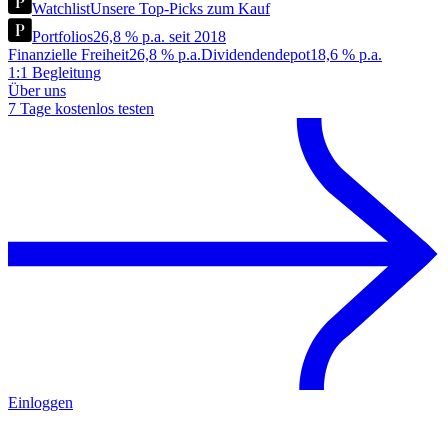
Watchlist
Unsere Top-Picks zum Kauf
Portfolios
26,8 % p.a. seit 2018
Finanzielle Freiheit
26,8 % p.a.
Dividendendepot
18,6 % p.a.
1:1 Begleitung
Über uns
7 Tage kostenlos testen
Einloggen