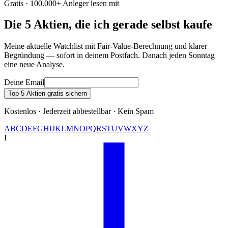
Gratis · 100.000+ Anleger lesen mit
Die 5 Aktien, die ich gerade selbst kaufe
Meine aktuelle Watchlist mit Fair-Value-Berechnung und klarer
Begründung — sofort in deinem Postfach. Danach jeden Sonntag
eine neue Analyse.
Deine Email
Top 5 Aktien gratis sichern
Kostenlos · Jederzeit abbestellbar · Kein Spam
A
B
C
D
E
F
G
H
I
J
K
L
M
N
O
P
Q
R
S
T
U
V
W
X
Y
Z
I