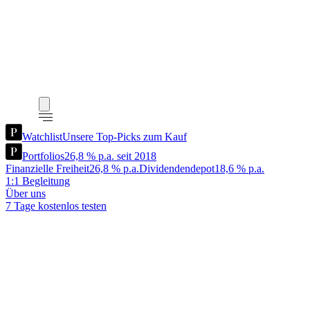
Watchlist
Unsere Top-Picks zum Kauf
Portfolios
26,8 % p.a. seit 2018
Finanzielle Freiheit
26,8 % p.a.
Dividendendepot
18,6 % p.a.
1:1 Begleitung
Über uns
7 Tage kostenlos testen