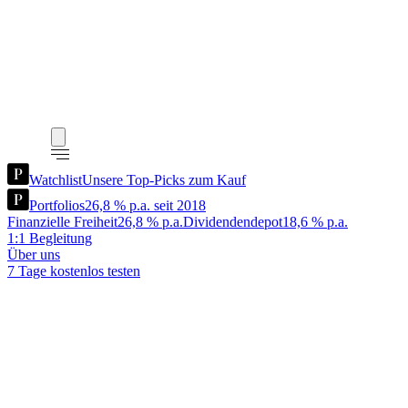
Watchlist
Unsere Top-Picks zum Kauf
Portfolios
26,8 % p.a. seit 2018
Finanzielle Freiheit
26,8 % p.a.
Dividendendepot
18,6 % p.a.
1:1 Begleitung
Über uns
7 Tage kostenlos testen