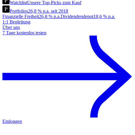
Watchlist
Unsere Top-Picks zum Kauf
Portfolios
26,8 % p.a. seit 2018
Finanzielle Freiheit
26,8 % p.a.
Dividendendepot
18,6 % p.a.
1:1 Begleitung
Über uns
7 Tage kostenlos testen
Einloggen