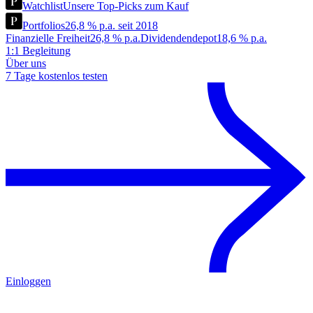
Watchlist
Unsere Top-Picks zum Kauf
Portfolios
26,8 % p.a. seit 2018
Finanzielle Freiheit
26,8 % p.a.
Dividendendepot
18,6 % p.a.
1:1 Begleitung
Über uns
7 Tage kostenlos testen
Einloggen