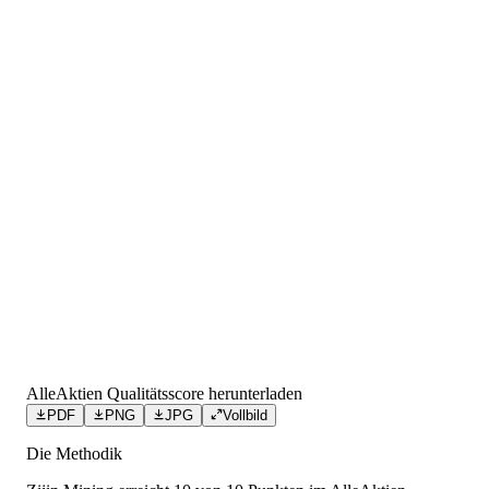
AlleAktien Qualitätsscore herunterladen
PDF
PNG
JPG
Vollbild
Die Methodik