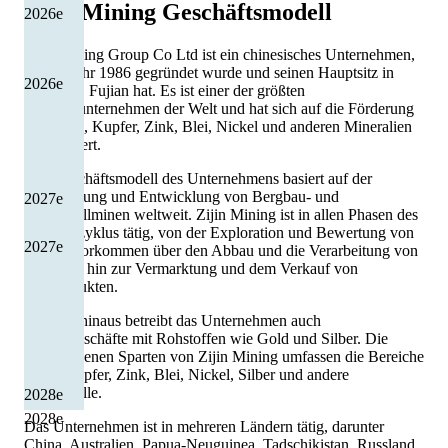
Zijin Mining
Geschäftsmodell
2026
e
Zijin Mining Group Co Ltd ist ein chinesisches Unternehmen,
das im Jahr 1986 gegründet wurde und seinen Hauptsitz in
2026
e
Longyan, Fujian hat. Es ist einer der größten
Bergbauunternehmen der Welt und hat sich auf die Förderung
von Gold, Kupfer, Zink, Blei, Nickel und anderen Mineralien
spezialisiert.
Das Geschäftsmodell des Unternehmens basiert auf der
Erschließung und Entwicklung von Bergbau- und
2027
e
Edelmetallminen weltweit. Zijin Mining ist in allen Phasen des
Bergbauzyklus tätig, von der Exploration und Bewertung von
2027
e
Mineralvorkommen über den Abbau und die Verarbeitung von
Erzen bis hin zur Vermarktung und dem Verkauf von
Endprodukten.
Darüber hinaus betreibt das Unternehmen auch
Maklergeschäfte mit Rohstoffen wie Gold und Silber. Die
verschiedenen Sparten von Zijin Mining umfassen die Bereiche
Gold, Kupfer, Zink, Blei, Nickel, Silber und andere
Edelmetalle.
2028
e
2028
e
Das Unternehmen ist in mehreren Ländern tätig, darunter
China, Australien, Papua-Neuguinea, Tadschikistan, Russland