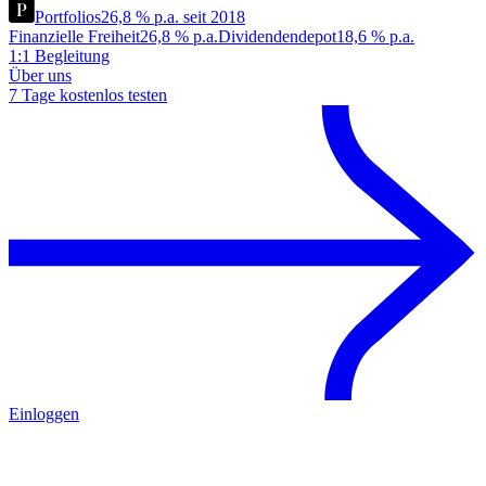
Portfolios
26,8 % p.a. seit 2018
Finanzielle Freiheit
26,8 % p.a.
Dividendendepot
18,6 % p.a.
1:1 Begleitung
Über uns
7 Tage kostenlos testen
Einloggen