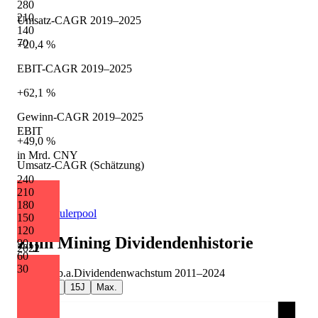
280
210
Umsatz-CAGR 2019–2025
140
70
+20,4 %
EBIT-CAGR 2019–2025
+62,1 %
Gewinn-CAGR 2019–2025
EBIT
+49,0 %
in Mrd. CNY
Umsatz-CAGR (Schätzung)
240
+12,6 %
210
180
Quelle: Eulerpool
150
120
Zijin Mining
Dividendenhistorie
90
2022
60
30
+11,8 %
p.a.
Dividendenwachstum
2011
–
2024
5J
10J
15J
Max.