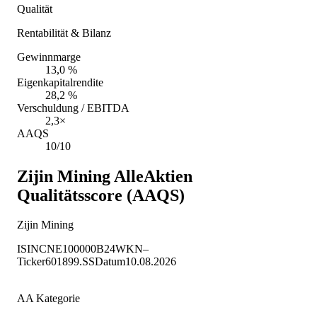
Qualität
Rentabilität & Bilanz
Gewinnmarge
13,0 %
Eigenkapitalrendite
28,2 %
Verschuldung / EBITDA
2,3×
AAQS
10/10
Zijin Mining
AlleAktien
Qualitätsscore (AAQS)
Zijin Mining
ISIN
CNE100000B24
WKN
–
Ticker
601899.SS
Datum
10.08.2026
AA Kategorie