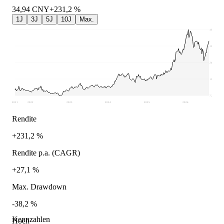
34,94
CNY
+231,2 %
1J
3J
5J
10J
Max.
40,61
32,4
24,19
15,98
7,77
2021
2022
2023
2024
2025
2026
Rendite
+231,2 %
Rendite p.a. (CAGR)
+27,1 %
Max. Drawdown
-38,2 %
Kennzahlen
Hoch