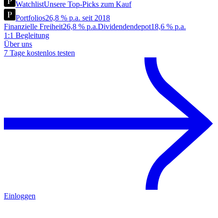
Watchlist
Unsere Top-Picks zum Kauf
Portfolios
26,8 % p.a. seit 2018
Finanzielle Freiheit
26,8 % p.a.
Dividendendepot
18,6 % p.a.
1:1 Begleitung
Über uns
7 Tage kostenlos testen
Einloggen