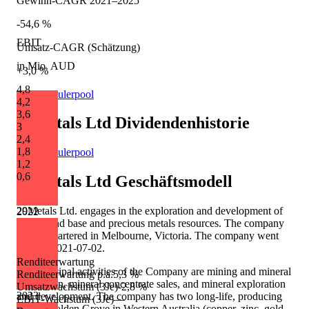
Gewinn-CAGR 2021–2025
-54,6 %
EBIT
Umsatz-CAGR (Schätzung)
in Mio. AUD
+3,0 %
4,8
Quelle: Eulerpool
4,2
3,6
29Metals Ltd
Dividendenhistorie
3
2,4
1,8
Quelle: Eulerpool
1,2
0,6
29Metals Ltd
Geschäftsmodell
29Metals Ltd. engages in the exploration and development of
2022
copper and base and precious metals resources. The company
is headquartered in Melbourne, Victoria. The company went
IPO on 2021-07-02.
Renditeerwartung
The principal activities of the Company are mining and mineral
Renditeerwartung p.a.
5,3 %
production, mineral concentrate sales, and mineral exploration
Umsatzwachstum (3Je)
-2,8 %
2023
and development. The company has two long-life, producing
EBIT-Wachstum (3Je)
—
assets: Golden Grove in Western Australia (copper, zinc, gold