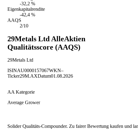
-32,2 %
Eigenkapitalrendite
-42,4 %
AAQS
2/10
29Metals Ltd
AlleAktien
Qualitätsscore (AAQS)
29Metals Ltd
ISIN
AU0000157067
WKN
–
Ticker
29M.AX
Datum
01.08.2026
AA Kategorie
Average Grower
Solider Qualitäts-Compounder. Zu fairer Bewertung kaufen und lang