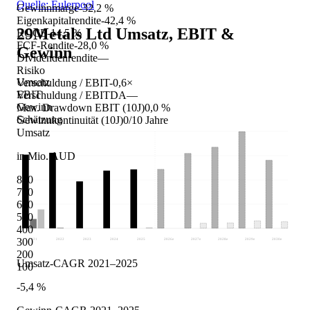
Quelle: Eulerpool
Gewinnmarge
-32,2 %
Eigenkapitalrendite
-42,4 %
29Metals Ltd
Umsatz, EBIT &
ROCE
-14,5 %
FCF-Rendite
-28,0 %
Gewinn
Dividendenrendite
—
Risiko
Umsatz
Verschuldung / EBIT
-0,6×
EBIT
Verschuldung / EBITDA
—
Gewinn
Max. Drawdown EBIT (10J)
0,0 %
Schätzung
Gewinnkontinuität (10J)
0/10 Jahre
Umsatz
in Mio. AUD
800
700
600
500
400
300
2021
2022
2023
2024
2025
2026
e
2027
e
2028
e
2029
e
2030
e
200
Umsatz-CAGR 2021–2025
100
-5,4 %