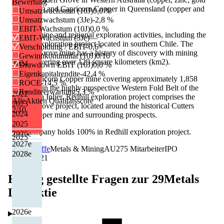
Bewertung
and silver) and Capricorn Copper in Queensland (copper and
Umsatzwachstum (10J)
0,0 %
silver).
Umsatzwachstum (3Je)
-2,8 %
EBIT-Wachstum (10J)
0,0 %
Its near-mine and regional exploration activities, including the
EBIT-Wachstum (3Je)
—
Redhill exploration project located in southern Chile. The
Verschuldung / EBIT
-0,6×
Golden Grove mine has a history of discovery with mining
Gewinnkontinuität (10J)
0/10
leases covering over 129 square kilometers (km2).
2024
Drawdown EBIT (10J)
0,0 %
Eigenkapitalrendite
-42,4 %
The Capricorn Copper mine covering approximately 1,858
ROCE
-14,5 %
km2 within the highly prospective Western Fold Belt of the
Renditeerwartung
5,3 %
2022
Mount Isa Inlier. Redhill exploration project comprises the
AlleAktien Qualitätsscore
2023
Cutters Cove project, located around the historical Cutters
2
/10
2024
Cove copper mine and surrounding prospects.
2025
The company holds 100% in Redhill exploration project.
2026
e
2025
2027
e
Grundstoffe
Metals & Mining
AU
275
Mitarbeiter
IPO
2028
e
02.07.2021
Häufig gestellte Fragen zur
29Metals
Ltd
Aktie
2026
e