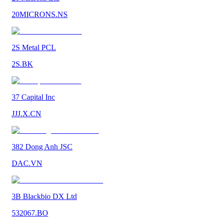
20MICRONS.NS
2S Metal PCL
2S.BK
37 Capital Inc
JJJ.X.CN
382 Dong Anh JSC
DAC.VN
3B Blackbio DX Ltd
532067.BO