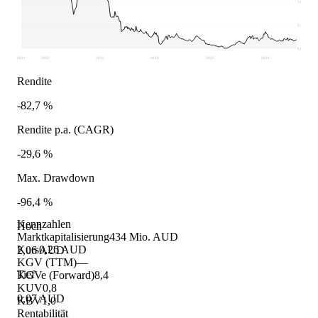
1,06
0,57
0,07
2021
2022
2023
2024
2025
2026
Rendite
-82,7 %
Rendite p.a. (CAGR)
-29,6 %
Max. Drawdown
-96,4 %
Kennzahlen
Hoch
Marktkapitalisierung
434 Mio. AUD
Kurs
0,26 AUD
2,06 AUD
KGV (TTM)
—
Tief
KGVe (Forward)
8,4
KUV
0,8
0,07 AUD
KBV
1,0
Rentabilität