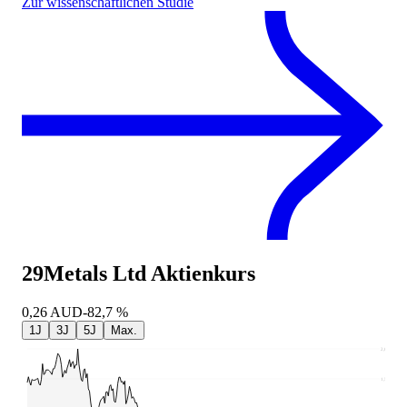
Zur wissenschaftlichen Studie
29Metals Ltd
Aktienkurs
0,26
AUD
-82,7 %
1J
3J
5J
Max.
2,06
1,56