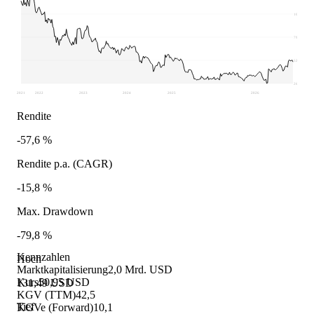
105,25
79
52,76
26,51
2021
2022
2023
2024
2025
2026
Rendite
-57,6 %
Rendite p.a. (CAGR)
-15,8 %
Max. Drawdown
-79,8 %
Kennzahlen
Hoch
Marktkapitalisierung
2,0 Mrd. USD
Kurs
50,95 USD
131,49 USD
KGV (TTM)
42,5
Tief
KGVe (Forward)
10,1