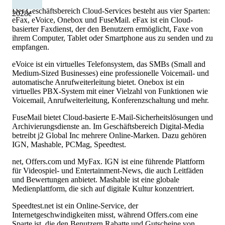
Der Geschäftsbereich Cloud-Services besteht aus vier Sparten:
2028
e
eFax, eVoice, Onebox und FuseMail. eFax ist ein Cloud-
basierter Faxdienst, der den Benutzern ermöglicht, Faxe von
ihrem Computer, Tablet oder Smartphone aus zu senden und zu
empfangen.
eVoice ist ein virtuelles Telefonsystem, das SMBs (Small and
Medium-Sized Businesses) eine professionelle Voicemail- und
automatische Anrufweiterleitung bietet. Onebox ist ein
virtuelles PBX-System mit einer Vielzahl von Funktionen wie
Voicemail, Anrufweiterleitung, Konferenzschaltung und mehr.
FuseMail bietet Cloud-basierte E-Mail-Sicherheitslösungen und
Archivierungsdienste an. Im Geschäftsbereich Digital-Media
betreibt j2 Global Inc mehrere Online-Marken. Dazu gehören
IGN, Mashable, PCMag, Speedtest.
net, Offers.com und MyFax. IGN ist eine führende Plattform
für Videospiel- und Entertainment-News, die auch Leitfäden
und Bewertungen anbietet. Mashable ist eine globale
Medienplattform, die sich auf digitale Kultur konzentriert.
Speedtest.net ist ein Online-Service, der
Internetgeschwindigkeiten misst, während Offers.com eine
Sparte ist, die den Benutzern Rabatte und Gutscheine von