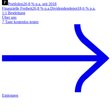
Portfolios
26,8 % p.a. seit 2018
Finanzielle Freiheit
26,8 % p.a.
Dividendendepot
18,6 % p.a.
1:1 Begleitung
Über uns
7 Tage kostenlos testen
Einloggen