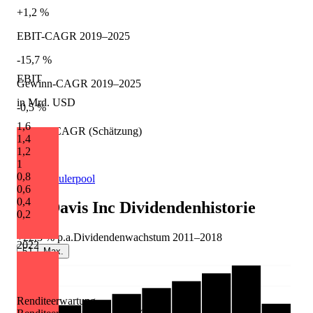
+1,2 %
EBIT-CAGR 2019–2025
-15,7 %
EBIT
Gewinn-CAGR 2019–2025
in Mrd. USD
-0,5 %
1,6
Umsatz-CAGR (Schätzung)
1,4
1,2
-4,5 %
1
0,8
Quelle: Eulerpool
0,6
0,4
Ziff Davis Inc
Dividendenhistorie
0,2
+22,3 %
p.a.
Dividendenwachstum
2011
–
2018
2022
5J
Max.
Renditeerwartung