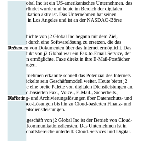
Die j2 Global Inc ist ein US-amerikanisches Unternehmen, das
1995 gegründet wurde und heute im Bereich der digitalen
Kommunikation aktiv ist. Das Unternehmen hat seinen
Hauptsitz in Los Angeles und ist an der NASDAQ-Börse
gelistet.
Die Geschichte von j2 Global Inc begann mit dem Ziel,
Faxgeräte durch eine Softwarelösung zu ersetzen, die das
2026
e
Versenden von Dokumenten über das Internet ermöglicht. Das
erste Produkt von j2 Global war ein Fax-to-Email-Service, der
es Nutzern ermöglichte, Faxe direkt in ihre E-Mail-Postfächer
zu empfangen.
Das Unternehmen erkannte schnell das Potenzial des Internets
und entwickelte sein Geschäftsmodell weiter. Heute bietet j2
Global Inc eine breite Palette von digitalen Dienstleistungen an,
von Cloud-basierten Fax-, Voice-, E-Mail-, Sicherheits-,
2027
e
Marketing- und Archivierungslösungen über Datenschutz- und
Compliance-Lösungen bis hin zu Cloud-basierten Finanz- und
Gesundheitsdienstleistungen.
Das Kerngeschäft von j2 Global Inc ist der Betrieb von Cloud-
basierten Kommunikationsdiensten. Das Unternehmen ist in
zwei Geschäftsbereiche unterteilt: Cloud-Services und Digital-
Media.