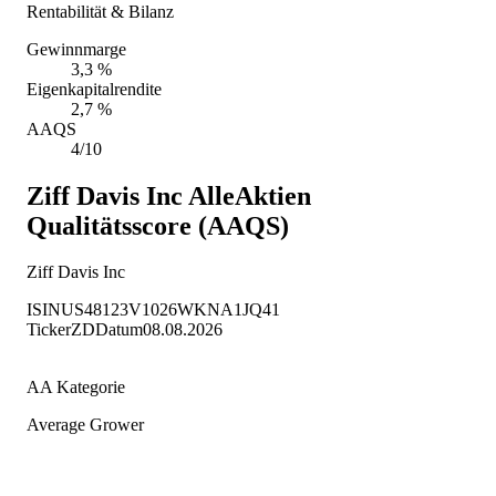
Rentabilität & Bilanz
Gewinnmarge
3,3 %
Eigenkapitalrendite
2,7 %
AAQS
4/10
Ziff Davis Inc
AlleAktien
Qualitätsscore (AAQS)
Ziff Davis Inc
ISIN
US48123V1026
WKN
A1JQ41
Ticker
ZD
Datum
08.08.2026
AA Kategorie
Average Grower