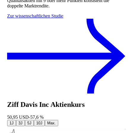
Qualitätsaktien mit 9 oder mehr Punkten konsistent die
doppelte Marktrendite.
Zur wissenschaftlichen Studie
Ziff Davis Inc
Aktienkurs
50,95
USD
-57,6 %
1J
3J
5J
10J
Max.
131,49