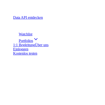
Data API entdecken
Watchlist
Portfolios
1:1 Begleitung
Über uns
Einloggen
Kostenlos testen