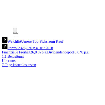
Watchlist
Unsere Top-Picks zum Kauf
Portfolios
26,8 % p.a. seit 2018
Finanzielle Freiheit
26,8 % p.a.
Dividendendepot
18,6 % p.a.
1:1 Begleitung
Über uns
7 Tage kostenlos testen