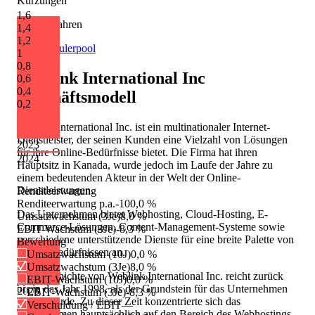
Kürzungen
1,6
0 von 2 Jahren
1,4
1,2
Quelle: Eulerpool
1
0,8
Weblink International Inc
0,6
0,4
Geschäftsmodell
0,2
Weblink International Inc. ist ein multinationaler Internet-
Dienstleister, der seinen Kunden eine Vielzahl von Lösungen
2023
für ihre Online-Bedürfnisse bietet. Die Firma hat ihren
2024
Hauptsitz in Kanada, wurde jedoch im Laufe der Jahre zu
einem bedeutenden Akteur in der Welt der Online-
Dienstleistungen.
Renditeerwartung
Renditeerwartung p.a.
-100,0 %
Das Unternehmen bietet Webhosting, Cloud-Hosting, E-
Umsatzwachstum (3Je)
8,0 %
Commerce-Lösungen, Content-Management-Systeme sowie
EBIT-Wachstum (3Je)
-8,3 %
verschiedene unterstützende Dienste für eine breite Palette von
Bewertung
Kundenbedürfnissen an.
Umsatzwachstum (10J)
0,0 %
Umsatzwachstum (3Je)
8,0 %
Die Geschichte von Weblink International Inc. reicht zurück
EBIT-Wachstum (10J)
0,0 %
bis in das Jahr 1998, als der Grundstein für das Unternehmen
2023
EBIT-Wachstum (3Je)
-8,3 %
gelegt wurde. Zu dieser Zeit konzentrierte sich das
Verschuldung / EBIT
—
Unternehmen hauptsächlich auf den Bereich des Webhostings,