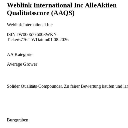
Weblink International Inc
AlleAktien
Qualitätsscore (AAQS)
Weblink International Inc
ISIN
TW0006776008
WKN
–
Ticker
6776.TW
Datum
01.08.2026
AA Kategorie
Average Grower
Solider Qualitäts-Compounder. Zu fairer Bewertung kaufen und lang
Burggraben