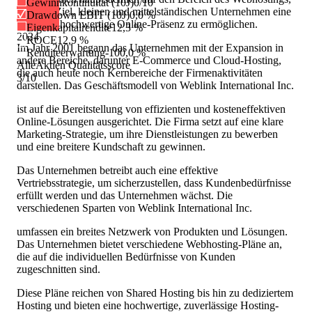
Gewinnkontinuität (10J)
0/10
mit dem Ziel, kleinen und mittelständischen Unternehmen eine
Drawdown EBIT (10J)
0,0 %
qualitativ hochwertige Online-Präsenz zu ermöglichen.
Eigenkapitalrendite
12,3 %
2024
ROCE
12,9 %
Im Jahr 2001 begann das Unternehmen mit der Expansion in
Renditeerwartung
-100,0 %
andere Bereiche, darunter E-Commerce und Cloud-Hosting,
AlleAktien Qualitätsscore
die auch heute noch Kernbereiche der Firmenaktivitäten
3
/10
darstellen. Das Geschäftsmodell von Weblink International Inc.
ist auf die Bereitstellung von effizienten und kosteneffektiven
Online-Lösungen ausgerichtet. Die Firma setzt auf eine klare
Marketing-Strategie, um ihre Dienstleistungen zu bewerben
und eine breitere Kundschaft zu gewinnen.
Das Unternehmen betreibt auch eine effektive
Vertriebsstrategie, um sicherzustellen, dass Kundenbedürfnisse
erfüllt werden und das Unternehmen wächst. Die
verschiedenen Sparten von Weblink International Inc.
umfassen ein breites Netzwerk von Produkten und Lösungen.
Das Unternehmen bietet verschiedene Webhosting-Pläne an,
die auf die individuellen Bedürfnisse von Kunden
zugeschnitten sind.
Diese Pläne reichen von Shared Hosting bis hin zu dediziertem
Hosting und bieten eine hochwertige, zuverlässige Hosting-