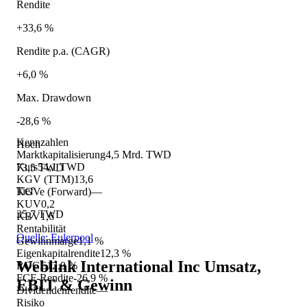
Rendite
+33,6 %
Rendite p.a. (CAGR)
+6,0 %
Max. Drawdown
-28,6 %
Kennzahlen
Hoch
Marktkapitalisierung
4,5 Mrd. TWD
Kurs
54,1 TWD
73,5 TWD
KGV (TTM)
13,6
Tief
KGVe (Forward)
—
KUV
0,2
35,7 TWD
KBV
1,6
Rentabilität
Quelle: Eulerpool
Gewinnmarge
1,1 %
Eigenkapitalrendite
12,3 %
Weblink International Inc
Umsatz,
ROCE
12,9 %
FCF-Rendite
-26,9 %
EBIT & Gewinn
Dividendenrendite
—
Risiko