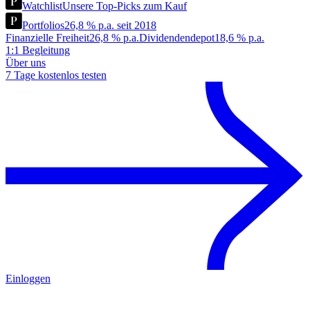
Watchlist
Unsere Top-Picks zum Kauf
Portfolios
26,8 % p.a. seit 2018
Finanzielle Freiheit
26,8 % p.a.
Dividendendepot
18,6 % p.a.
1:1 Begleitung
Über uns
7 Tage kostenlos testen
Einloggen