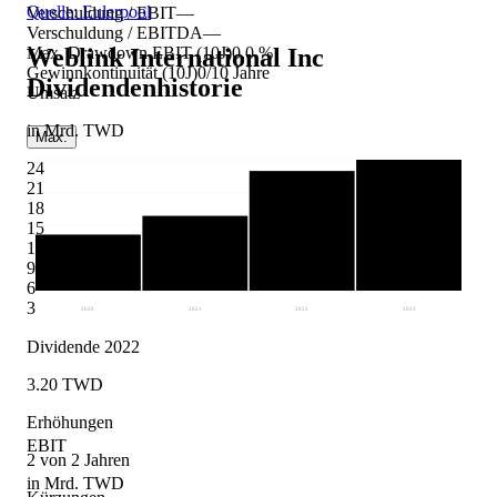
Quelle: Eulerpool
Verschuldung / EBIT
—
Verschuldung / EBITDA
—
Weblink International Inc
Max. Drawdown EBIT (10J)
0,0 %
Gewinnkontinuität (10J)
0/10 Jahre
Dividendenhistorie
Umsatz
in Mrd. TWD
Max.
24
21
18
15
12
9
6
3
2020
2021
2022
2023
Dividende 2022
3.20 TWD
Erhöhungen
EBIT
2 von 2 Jahren
in Mrd. TWD