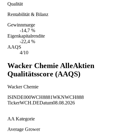
Qualität
Rentabilität & Bilanz
Gewinnmarge
-14,7 %
Eigenkapitalrendite
-22,4 %
AAQS
4/10
Wacker Chemie
AlleAktien
Qualitätsscore (AAQS)
Wacker Chemie
ISIN
DE000WCH8881
WKN
WCH888
Ticker
WCH.DE
Datum
08.08.2026
AA Kategorie
Average Grower