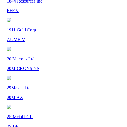
1844 Resources Inc
EFF.V
1911 Gold Corp
AUMB.V
20 Microns Ltd
20MICRONS.NS
29Metals Ltd
29M.AX
2S Metal PCL
2S.BK