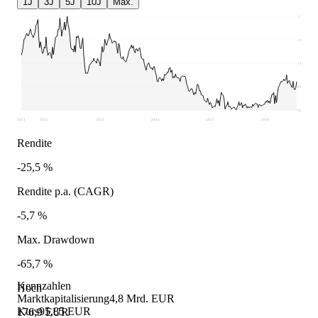
1J
3J
5J
10J
Max.
176,9
147,86
118,83
89,79
60,76
2021
2022
2023
2024
2025
2026
Rendite
-25,5 %
Rendite p.a. (CAGR)
-5,7 %
Max. Drawdown
-65,7 %
Kennzahlen
Hoch
Marktkapitalisierung
4,8 Mrd. EUR
Kurs
95,85 EUR
176,9 EUR