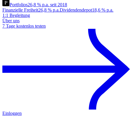
Portfolios
26,8 % p.a. seit 2018
Finanzielle Freiheit
26,8 % p.a.
Dividendendepot
18,6 % p.a.
1:1 Begleitung
Über uns
7 Tage kostenlos testen
Einloggen