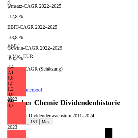
4
Umsatz-CAGR 2022–2025
2
-12,8 %
EBIT-CAGR 2022–2025
-33,8 %
EBIT
Gewinn-CAGR 2022–2025
in Mrd. EUR
-60,2 %
2,4
Umsatz-CAGR (Schätzung)
2,1
1,8
+3,5 %
1,5
1,2
Quelle: Eulerpool
0,9
2022
0,6
Wacker Chemie
Dividendenhistorie
0,3
-0,5 %
p.a.
Dividendenwachstum
2011
–
2024
5J
10J
15J
Max.
2023