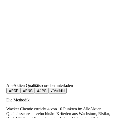
AlleAktien Qualitätsscore herunterladen
PDF
PNG
JPG
Vollbild
Die Methodik
Wacker Chemie
erreicht
4
von 10 Punkten
im AlleAktien
Qualitätsscore — zehn binäre Kriterien aus Wachstum, Risiko,