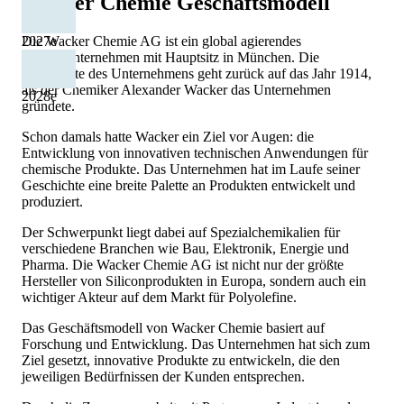
Wacker Chemie
Geschäftsmodell
2027
e
Die Wacker Chemie AG ist ein global agierendes
Chemieunternehmen mit Hauptsitz in München. Die
Geschichte des Unternehmens geht zurück auf das Jahr 1914,
als der Chemiker Alexander Wacker das Unternehmen
2028
e
gründete.
Schon damals hatte Wacker ein Ziel vor Augen: die
Entwicklung von innovativen technischen Anwendungen für
chemische Produkte. Das Unternehmen hat im Laufe seiner
Geschichte eine breite Palette an Produkten entwickelt und
produziert.
Der Schwerpunkt liegt dabei auf Spezialchemikalien für
verschiedene Branchen wie Bau, Elektronik, Energie und
Pharma. Die Wacker Chemie AG ist nicht nur der größte
Hersteller von Siliconprodukten in Europa, sondern auch ein
wichtiger Akteur auf dem Markt für Polyolefine.
Das Geschäftsmodell von Wacker Chemie basiert auf
Forschung und Entwicklung. Das Unternehmen hat sich zum
Ziel gesetzt, innovative Produkte zu entwickeln, die den
jeweiligen Bedürfnissen der Kunden entsprechen.