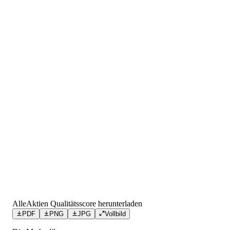
AlleAktien Qualitätsscore herunterladen
PDF
PNG
JPG
Vollbild