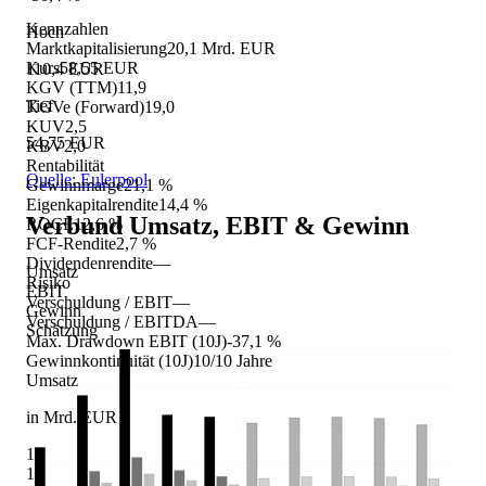
Kennzahlen
Hoch
Marktkapitalisierung
20,1 Mrd. EUR
Kurs
58,55 EUR
110,4 EUR
KGV (TTM)
11,9
Tief
KGVe (Forward)
19,0
KUV
2,5
54,75 EUR
KBV
2,0
Rentabilität
Quelle: Eulerpool
Gewinnmarge
21,1 %
Eigenkapitalrendite
14,4 %
Verbund
Umsatz, EBIT & Gewinn
ROCE
12,6 %
FCF-Rendite
2,7 %
Dividendenrendite
—
Umsatz
Risiko
EBIT
Verschuldung / EBIT
—
Gewinn
Verschuldung / EBITDA
—
Schätzung
Max. Drawdown EBIT (10J)
-37,1 %
Gewinnkontinuität (10J)
10/10 Jahre
Umsatz
in Mrd. EUR
16
14