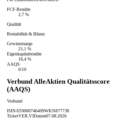
FCF-Rendite
2,7 %
Qualität
Rentabilität & Bilanz
Gewinnmarge
21,1 %
Eigenkapitalrendite
16,4 %
AAQS
6/10
Verbund
AlleAktien Qualitätsscore
(AAQS)
Verbund
ISIN
AT0000746409
WKN
877738
Ticker
VER.VI
Datum
07.08.2026