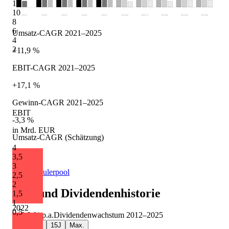
12
10
2021
2022
2023
2024
2025
2026
e
2027
e
2028
e
2029
e
2030
e
8
6
Umsatz-CAGR 2021–2025
4
2
+11,9 %
EBIT-CAGR 2021–2025
+17,1 %
Gewinn-CAGR 2021–2025
EBIT
-3,3 %
in Mrd. EUR
Umsatz-CAGR (Schätzung)
4
-1,9 %
3,5
3
Quelle: Eulerpool
2,5
2
Verbund
Dividendenhistorie
1,5
1
2022
0,5
+13,3 %
p.a.
Dividendenwachstum
2012
–
2025
5J
10J
15J
Max.