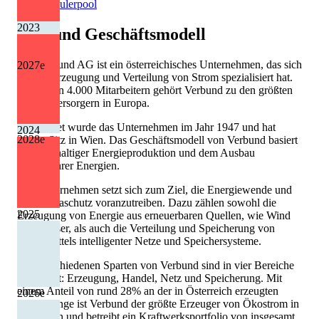
Quelle: Eulerpool
2023
Verbund
Geschäftsmodell
Die Verbund AG ist ein österreichisches Unternehmen, das sich
2027
e
auf die Erzeugung und Verteilung von Strom spezialisiert hat.
Mit seinen 4.000 Mitarbeitern gehört Verbund zu den größten
Energieversorgern in Europa.
Gegründet wurde das Unternehmen im Jahr 1947 und hat
2024
2028
e
seinen Sitz in Wien. Das Geschäftsmodell von Verbund basiert
auf nachhaltiger Energieproduktion und dem Ausbau
erneuerbarer Energien.
Das Unternehmen setzt sich zum Ziel, die Energiewende und
den Klimaschutz voranzutreiben. Dazu zählen sowohl die
2025
Erzeugung von Energie aus erneuerbaren Quellen, wie Wind
und Wasser, als auch die Verteilung und Speicherung von
Strom mittels intelligenter Netze und Speichersysteme.
Die verschiedenen Sparten von Verbund sind in vier Bereiche
gegliedert: Erzeugung, Handel, Netz und Speicherung. Mit
einem Anteil von rund 28% an der in Österreich erzeugten
2026
e
Strommenge ist Verbund der größte Erzeuger von Ökostrom in
Österreich und betreibt ein Kraftwerksportfolio von insgesamt