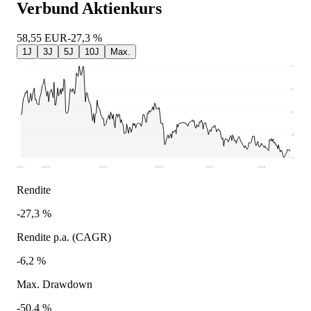
Verbund
Aktienkurs
58,55
EUR
-27,3 %
1J
3J
5J
10J
Max.
110,4
96,49
82,58
68,66
54,75
2021
2022
2023
2024
2025
2026
Rendite
-27,3 %
Rendite p.a. (CAGR)
-6,2 %
Max. Drawdown
-50,4 %