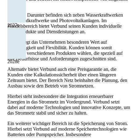
13.
000 MW. Darunter befinden sich neben Wasserkraftwerken
auch Windkraftwerke und Photovoltaikanlagen. Im
2027
e
Handelsbereich bietet Verbund seinen Kunden individuelle
Stromprodukte und Dienstleistungen an.
Hierbei legt das Unternehmen besonderen Wert auf
Nachhaltigkeit und Flexibilität. Kunden können somit
zwischen verschiedenen Produkten wählen, die speziell auf
ihre Bedürfnisse und Anforderungen zugeschnitten sind.
2028
e
Alternativ bietet Verbund auch eine Preisgarantie an, die
Kunden eine Kalkulationssicherheit über einen längeren
Zeitraum bietet. Der Bereich Netz beinhaltet die Planung, den
Ausbau sowie den Betrieb von Stromnetzen.
Hierbei steht insbesondere die Integration erneuerbarer
Energien in das Stromnetz im Vordergrund. Verbund setzt
dabei auf moderne Technologien und innovative Konzepte, um
das Stromnetz stabil und sicher zu halten.
Ein weiterer wichtiger Bereich ist die Speicherung von Strom.
Hierbei setzt Verbund auf moderne Speichertechnologien wie
Batterien oder Pumpspeicher. Insbesondere