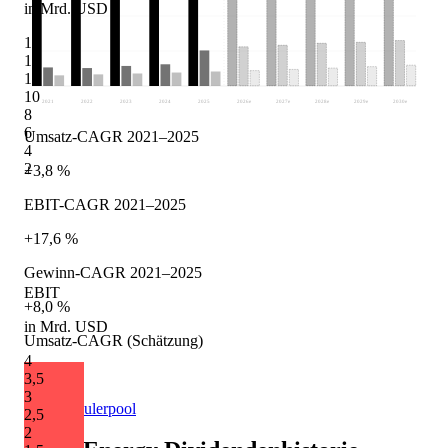
in Mrd. USD
16
14
12
10
2021
2022
2023
2024
2025
2026
e
2027
e
2028
e
2029
e
2030
e
8
6
Umsatz-CAGR 2021–2025
4
2
+3,8 %
EBIT-CAGR 2021–2025
+17,6 %
Gewinn-CAGR 2021–2025
EBIT
+8,0 %
in Mrd. USD
Umsatz-CAGR (Schätzung)
4
+5,1 %
3,5
3
Quelle: Eulerpool
2,5
2