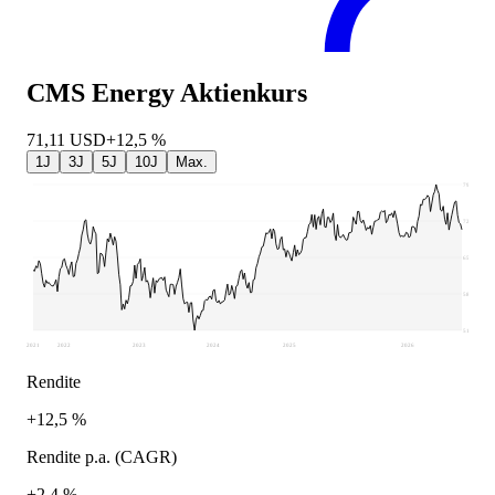
CMS Energy
Aktienkurs
71,11
USD
+12,5 %
1J
3J
5J
10J
Max.
79,94
72,81
65,68
58,54
51,41
2021
2022
2023
2024
2025
2026
Rendite
+12,5 %
Rendite p.a. (CAGR)
+2,4 %