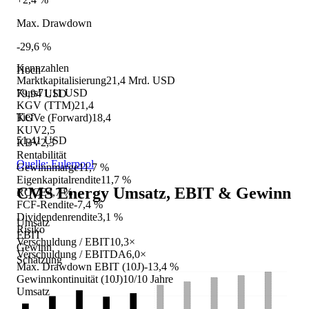
Max. Drawdown
-29,6 %
Kennzahlen
Hoch
Marktkapitalisierung
21,4 Mrd. USD
Kurs
71,11 USD
79,94 USD
KGV (TTM)
21,4
Tief
KGVe (Forward)
18,4
KUV
2,5
51,41 USD
KBV
2,3
Rentabilität
Quelle: Eulerpool
Gewinnmarge
11,7 %
Eigenkapitalrendite
11,7 %
CMS Energy
Umsatz, EBIT & Gewinn
ROCE
4,7 %
FCF-Rendite
-7,4 %
Dividendenrendite
3,1 %
Umsatz
Risiko
EBIT
Verschuldung / EBIT
10,3×
Gewinn
Verschuldung / EBITDA
6,0×
Schätzung
Max. Drawdown EBIT (10J)
-13,4 %
Gewinnkontinuität (10J)
10/10 Jahre
Umsatz