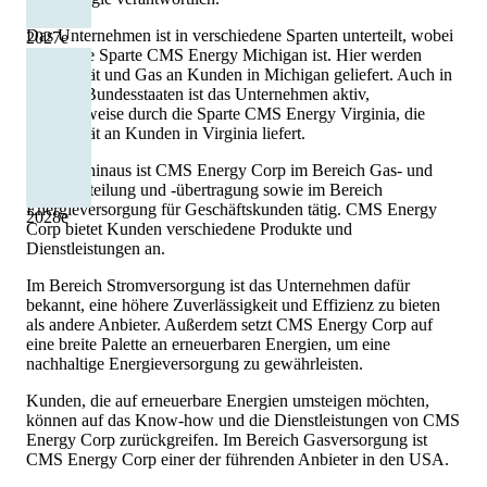
Das Unternehmen ist in verschiedene Sparten unterteilt, wobei
2027
e
die größte Sparte CMS Energy Michigan ist. Hier werden
Elektrizität und Gas an Kunden in Michigan geliefert. Auch in
anderen Bundesstaaten ist das Unternehmen aktiv,
beispielsweise durch die Sparte CMS Energy Virginia, die
Elektrizität an Kunden in Virginia liefert.
Darüber hinaus ist CMS Energy Corp im Bereich Gas- und
Stromverteilung und -übertragung sowie im Bereich
Energieversorgung für Geschäftskunden tätig. CMS Energy
2028
e
Corp bietet Kunden verschiedene Produkte und
Dienstleistungen an.
Im Bereich Stromversorgung ist das Unternehmen dafür
bekannt, eine höhere Zuverlässigkeit und Effizienz zu bieten
als andere Anbieter. Außerdem setzt CMS Energy Corp auf
eine breite Palette an erneuerbaren Energien, um eine
nachhaltige Energieversorgung zu gewährleisten.
Kunden, die auf erneuerbare Energien umsteigen möchten,
können auf das Know-how und die Dienstleistungen von CMS
Energy Corp zurückgreifen. Im Bereich Gasversorgung ist
CMS Energy Corp einer der führenden Anbieter in den USA.