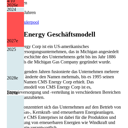
4
/10
Kürzungen
2026
e
2024
2 von 13 Jahren
Quelle: Eulerpool
CMS Energy
Geschäftsmodell
2027
e
CMS Energy Corp ist ein US-amerikanisches
2025
Energieversorgungsunternehmen, das in Michigan angesiedelt
ist. Die Geschichte des Unternehmens geht bis ins Jahr 1886
zurück, als die Michigan Gas Company gegründet wurde.
In den folgenden Jahren fusionierte das Unternehmen mehrere
Male und änderte den Namen mehrmals, bis es 1995 seinen
2028
e
heutigen Namen CMS Energy Corp erhielt. Das
Geschäftsmodell von CMS Energy Corp ist es,
Energieversorgung und -verteilung in verschiedenen Bereichen
2026
e
der USA anzubieten.
Hierbei konzentriert sich das Unternehmen auf den Betrieb von
Kohle-, Gas-, Kernkraft- und erneuerbaren Energieanlagen.
Die Sparte CMS Enterprises ist dabei für die Produktion und
Vermarktung von erneuerbaren Energien wie Windkraft und
Solarenergie verantwortlich.