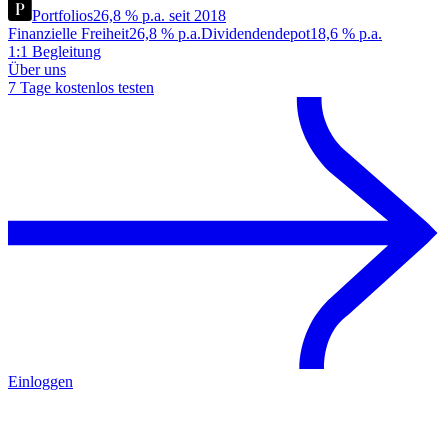
Portfolios
26,8 % p.a. seit 2018
Finanzielle Freiheit
26,8 % p.a.
Dividendendepot
18,6 % p.a.
1:1 Begleitung
Über uns
7 Tage kostenlos testen
Einloggen