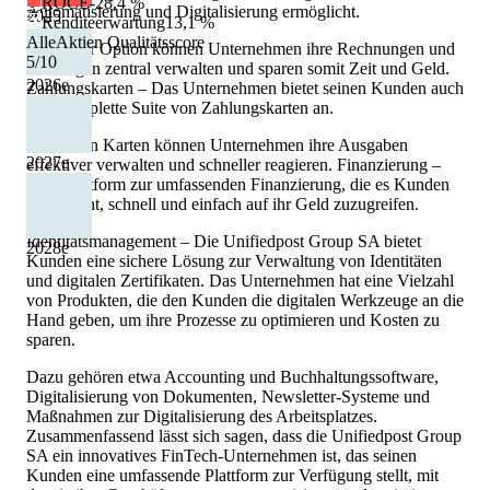
ROCE
-28,4 %
Automatisierung und Digitalisierung ermöglicht.
2025
Renditeerwartung
13,1 %
AlleAktien Qualitätsscore
Mit dieser Option können Unternehmen ihre Rechnungen und
5
/10
Zahlungen zentral verwalten und sparen somit Zeit und Geld.
2026
e
Zahlungskarten – Das Unternehmen bietet seinen Kunden auch
eine komplette Suite von Zahlungskarten an.
Mit diesen Karten können Unternehmen ihre Ausgaben
2027
e
effektiver verwalten und schneller reagieren. Finanzierung –
Eine Plattform zur umfassenden Finanzierung, die es Kunden
ermöglicht, schnell und einfach auf ihr Geld zuzugreifen.
Identitätsmanagement – Die Unifiedpost Group SA bietet
2028
e
Kunden eine sichere Lösung zur Verwaltung von Identitäten
und digitalen Zertifikaten. Das Unternehmen hat eine Vielzahl
von Produkten, die den Kunden die digitalen Werkzeuge an die
Hand geben, um ihre Prozesse zu optimieren und Kosten zu
sparen.
Dazu gehören etwa Accounting und Buchhaltungssoftware,
Digitalisierung von Dokumenten, Newsletter-Systeme und
Maßnahmen zur Digitalisierung des Arbeitsplatzes.
Zusammenfassend lässt sich sagen, dass die Unifiedpost Group
SA ein innovatives FinTech-Unternehmen ist, das seinen
Kunden eine umfassende Plattform zur Verfügung stellt, mit