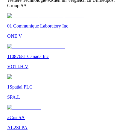
Weitere
Technologie
-Aktien im Vergleich zu
Unifiedpost
Group SA
01 Communique Laboratory Inc
ONE.V
11087681 Canada Inc
VOTI.H.V
1Spatial PLC
SPA.L
2Crsi SA
AL2SI.PA