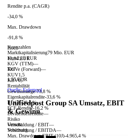
Rendite p.a. (CAGR)
-34,0 %
Max. Drawdown
-91,8 %
Kennzahlen
Hoch
Marktkapitalisierung
79 Mio. EUR
Kurs
2,13 EUR
18,84 EUR
KGV (TTM)
—
Tief
KGVe (Forward)
—
KUV
1,5
1,55 EUR
KBV
0,7
Rentabilität
Quelle: Eulerpool
Gewinnmarge
-73,8 %
Eigenkapitalrendite
-33,6 %
Unifiedpost Group SA
Umsatz, EBIT
ROCE
-28,4 %
FCF-Rendite
-16,2 %
& Gewinn
Dividendenrendite
—
Risiko
Umsatz
Verschuldung / EBIT
—
Schätzung
Verschuldung / EBITDA
—
Max. Drawdown EBIT (10J)
-4.965,4 %