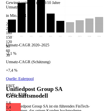
Gewinnkontinuität (10J)
3/10 Jahre
Umsatz
in Mio. EUR
240
210
180
150
2020
2021
2022
2023
2024
2025
2026
e
2027
e
2028
e
2029
e
120
Umsatz-CAGR 2020–2025
90
60
-2,1 %
30
Umsatz-CAGR (Schätzung)
+7,4 %
Quelle: Eulerpool
EBIT
Unifiedpost Group SA
in Mio. EUR
Geschäftsmodell
1,6
Die Unifiedpost Group SA ist ein führendes FinTech-
1,4
Unternehmen, das seinen Kunden hochmoderne