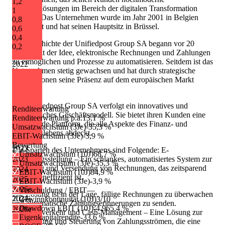
1,2
Softwarelösungen im Bereich der digitalen Transformation
1
anbietet. Das Unternehmen wurde im Jahr 2001 in Belgien
0,8
gegründet und hat seinen Hauptsitz in Brüssel.
0,6
0,4
Die Geschichte der Unifiedpost Group SA begann vor 20
0,2
Jahren mit der Idee, elektronische Rechnungen und Zahlungen
zu ermöglichen und Prozesse zu automatisieren. Seitdem ist das
2022
Unternehmen stetig gewachsen und hat durch strategische
Akquisitionen seine Präsenz auf dem europäischen Markt
erweitert.
Die Unifiedpost Group SA verfolgt ein innovatives und
Renditeerwartung
ganzheitliches Geschäftsmodell. Sie bietet ihren Kunden eine
Renditeerwartung p.a.
13,1 %
umfassende Plattform, die alle Aspekte des Finanz- und
Umsatzwachstum (3Je)
-35,3 %
Geschäftslebens abdeckt.
EBIT-Wachstum (3Je)
-3,9 %
Bewertung
2023
2022
Die Sparten des Unternehmens sind Folgende: E-
Umsatzwachstum (10J)
68,7 %
Rechnungsstellung – Ein schlankes, automatisiertes System zur
2023
Umsatzwachstum (3Je)
-35,3 %
Erstellung und Versendung von Rechnungen, das zeitsparend
2024
EBIT-Wachstum (10J)
84,9 %
und kosteneffizient ist.
2025
EBIT-Wachstum (3Je)
-3,9 %
2026
e
Verschuldung / EBIT
—
Die Lösung ist in der Lage, fällige Rechnungen zu überwachen
2024
2027
Gewinnkontinuität (10J)
e
3/10
und automatische Zahlungserinnerungen zu senden.
Drawdown EBIT (10J)
-4.965,4 %
2028
e
Zahlungsverkehr und Cash-Management – Eine Lösung zur
Eigenkapitalrendite
-33,6 %
Verarbeitung und Steuerung von Zahlungsströmen, die eine