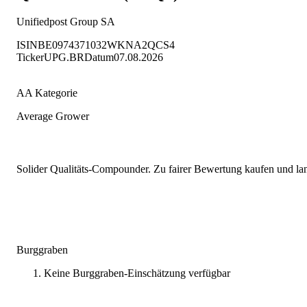
Unifiedpost Group SA
ISIN
BE0974371032
WKN
A2QCS4
Ticker
UPG.BR
Datum
07.08.2026
AA Kategorie
Average Grower
Solider Qualitäts-Compounder. Zu fairer Bewertung kaufen und lang
Burggraben
Keine Burggraben-Einschätzung verfügbar