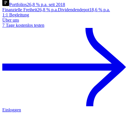
Portfolios
26,8 % p.a. seit 2018
Finanzielle Freiheit
26,8 % p.a.
Dividendendepot
18,6 % p.a.
1:1 Begleitung
Über uns
7 Tage kostenlos testen
Einloggen