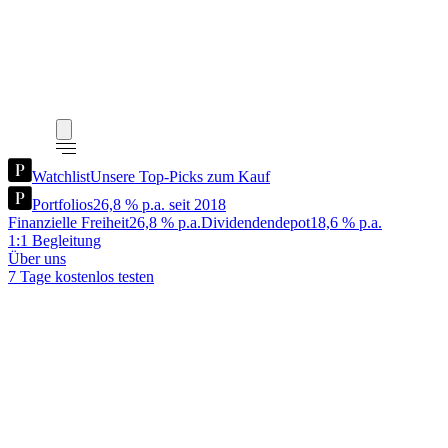
Watchlist
Unsere Top-Picks zum Kauf
Portfolios
26,8 % p.a. seit 2018
Finanzielle Freiheit
26,8 % p.a.
Dividendendepot
18,6 % p.a.
1:1 Begleitung
Über uns
7 Tage kostenlos testen