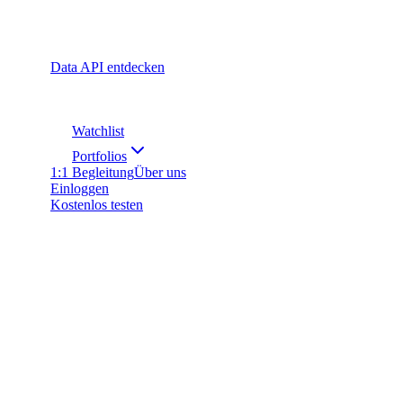
Data API entdecken
Watchlist
Portfolios
1:1 Begleitung
Über uns
Einloggen
Kostenlos testen