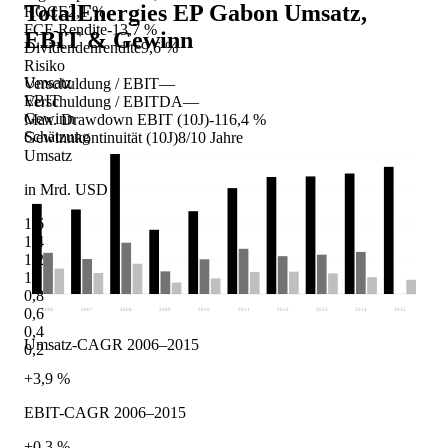
TotalEnergies EP Gabon
Umsatz,
ROCE
2,1 %
FCF-Rendite
-13,7 %
EBIT & Gewinn
Dividendenrendite
9,6 %
Risiko
Umsatz
Verschuldung / EBIT
—
EBIT
Verschuldung / EBITDA
—
Gewinn
Max. Drawdown EBIT (10J)
-116,4 %
Schätzung
Gewinnkontinuität (10J)
8/10 Jahre
Umsatz
in Mrd. USD
1,6
1,4
1,2
1
0,8
0,6
2006
2007
2008
2009
2010
2011
2012
2013
2014
2015
0,4
Umsatz-CAGR 2006–2015
0,2
+3,9 %
EBIT-CAGR 2006–2015
+0,3 %