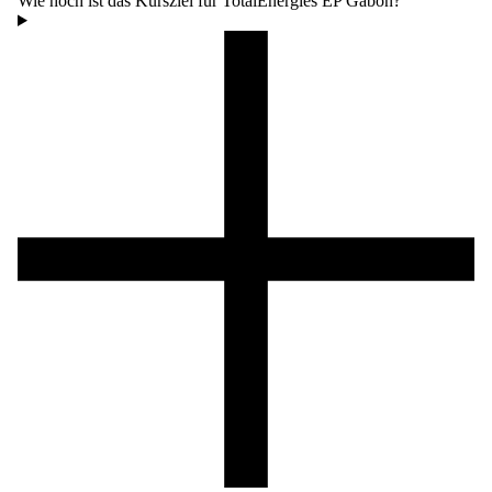
Wie hoch ist das Kursziel für TotalEnergies EP Gabon?