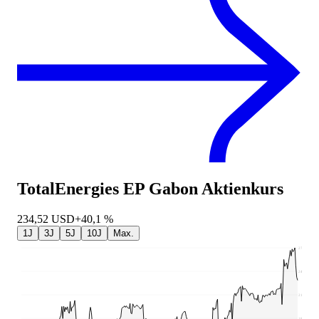
TotalEnergies EP Gabon
Aktienkurs
234,52
USD
+40,1 %
1J
3J
5J
10J
Max.
278,22
246,63
215,05
183,46