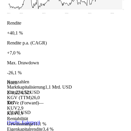
151,87
2021
2022
2023
2024
2025
2026
Rendite
+40,1 %
Rendite p.a. (CAGR)
+7,0 %
Max. Drawdown
-26,1 %
Kennzahlen
Hoch
Marktkapitalisierung
1,1 Mrd. USD
Kurs
234,52 USD
278,22 USD
KGV (TTM)
26,0
Tief
KGVe (Forward)
—
KUV
2,9
151,87 USD
KBV
0,9
Rentabilität
Quelle: Eulerpool
Gewinnmarge
11,1 %
Eigenkapitalrendite
3,4 %