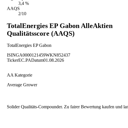
3,4 %
AAQS
2/10
TotalEnergies EP Gabon
AlleAktien
Qualitätsscore (AAQS)
TotalEnergies EP Gabon
ISIN
GA0000121459
WKN
852437
Ticker
EC.PA
Datum
01.08.2026
AA Kategorie
Average Grower
Solider Qualitäts-Compounder. Zu fairer Bewertung kaufen und lang