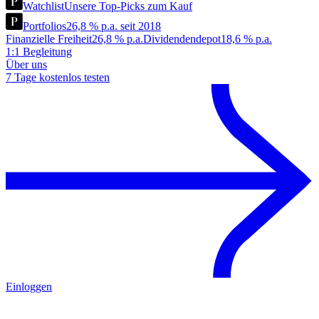
Watchlist
Unsere Top-Picks zum Kauf
Portfolios
26,8 % p.a. seit 2018
Finanzielle Freiheit
26,8 % p.a.
Dividendendepot
18,6 % p.a.
1:1 Begleitung
Über uns
7 Tage kostenlos testen
Einloggen