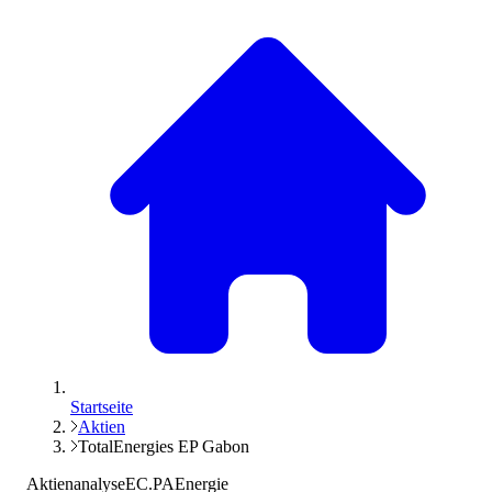
Startseite
Aktien
TotalEnergies EP Gabon
Aktienanalyse
EC.PA
Energie