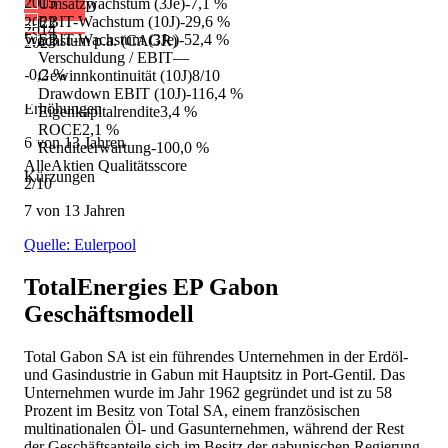
2015
Umsatzwachstum (3Je)
-7,1 %
20.55 USD
EBIT-Wachstum (10J)
-29,6 %
2022
2014
EBIT-Wachstum (3Je)
-52,4 %
Wachstum p.a. (CAGR)
2023
Verschuldung / EBIT
—
-0,2 %
Gewinnkontinuität (10J)
8/10
Drawdown EBIT (10J)
-116,4 %
Erhöhungen
Eigenkapitalrendite
3,4 %
ROCE
2,1 %
6 von 13 Jahren
Renditeerwartung
-100,0 %
AlleAktien Qualitätsscore
Kürzungen
2
/10
7 von 13 Jahren
Quelle: Eulerpool
TotalEnergies EP Gabon
Geschäftsmodell
Total Gabon SA ist ein führendes Unternehmen in der Erdöl-
und Gasindustrie in Gabun mit Hauptsitz in Port-Gentil. Das
Unternehmen wurde im Jahr 1962 gegründet und ist zu 58
Prozent im Besitz von Total SA, einem französischen
multinationalen Öl- und Gasunternehmen, während der Rest
der Geschäftsanteile sich im Besitz der gabunischen Regierung