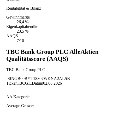
Rentabilität & Bilanz
Gewinnmarge
26,4 %
Eigenkapitalrendite
23,5 %
AAQS
7/10
TBC Bank Group PLC
AlleAktien
Qualitätsscore (AAQS)
TBC Bank Group PLC
ISIN
GB00BYT18307
WKN
A2ALSB
Ticker
TBCG.L
Datum
02.08.2026
AA Kategorie
Average Grower