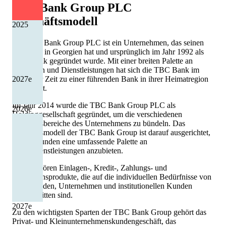
TBC Bank Group PLC
Geschäftsmodell
2025
Die TBC Bank Group PLC ist ein Unternehmen, das seinen
Hauptsitz in Georgien hat und ursprünglich im Jahr 1992 als
TBC Bank gegründet wurde. Mit einer breiten Palette an
Produkten und Dienstleistungen hat sich die TBC Bank im
Laufe der Zeit zu einer führenden Bank in ihrer Heimatregion
2027
e
entwickelt.
Im Jahr 2014 wurde die TBC Bank Group PLC als
2026
e
Holdinggesellschaft gegründet, um die verschiedenen
Geschäftsbereiche des Unternehmens zu bündeln. Das
Geschäftsmodell der TBC Bank Group ist darauf ausgerichtet,
seinen Kunden eine umfassende Palette an
Finanzdienstleistungen anzubieten.
Dazu gehören Einlagen-, Kredit-, Zahlungs- und
Investitionsprodukte, die auf die individuellen Bedürfnisse von
Privatkunden, Unternehmen und institutionellen Kunden
zugeschnitten sind.
2027
e
Zu den wichtigsten Sparten der TBC Bank Group gehört das
Privat- und Kleinunternehmenskundengeschäft, das