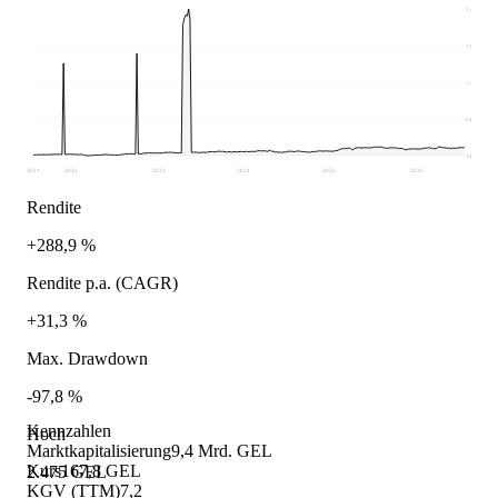
2.475
1.865
1.255
644,55
34,4
2021
2022
2023
2024
2025
2026
Rendite
+288,9 %
Rendite p.a. (CAGR)
+31,3 %
Max. Drawdown
-97,8 %
Kennzahlen
Hoch
Marktkapitalisierung
9,4 Mrd. GEL
Kurs
167,8 GEL
2.475 GEL
KGV (TTM)
7,2