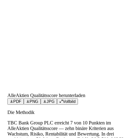
AlleAktien Qualitätsscore herunterladen
PDF
PNG
JPG
Vollbild
Die Methodik
TBC Bank Group PLC
erreicht
7
von 10 Punkten
im
AlleAktien Qualitätsscore — zehn binäre Kriterien aus
Wachstum, Risiko, Rentabilität und Bewertung. In drei