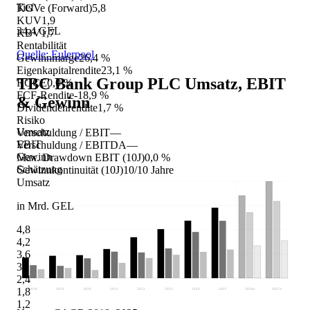
Tief
KGVe (Forward)
5,8
KUV
1,9
34,4 GEL
KBV
1,7
Rentabilität
Quelle: Eulerpool
Gewinnmarge
26,4 %
Eigenkapitalrendite
23,1 %
TBC Bank Group PLC
Umsatz, EBIT
ROCE
0,0 %
FCF-Rendite
-18,9 %
& Gewinn
Dividendenrendite
1,7 %
Risiko
Umsatz
Verschuldung / EBIT
—
EBIT
Verschuldung / EBITDA
—
Gewinn
Max. Drawdown EBIT (10J)
0,0 %
Schätzung
Gewinnkontinuität (10J)
10/10 Jahre
Umsatz
in Mrd. GEL
4,8
4,2
3,6
3
2,4
1,8
2018
2019
2020
2021
2022
2023
2024
2025
2026
e
2027
e
1,2