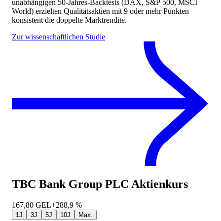
unabhängigen 50-Jahres-Backtests (DAX, S&P 500, MSCI
World) erzielten Qualitätsaktien mit 9 oder mehr Punkten
konsistent die doppelte Marktrendite.
Zur wissenschaftlichen Studie
TBC Bank Group PLC
Aktienkurs
167,80
GEL
+288,9 %
1J
3J
5J
10J
Max.