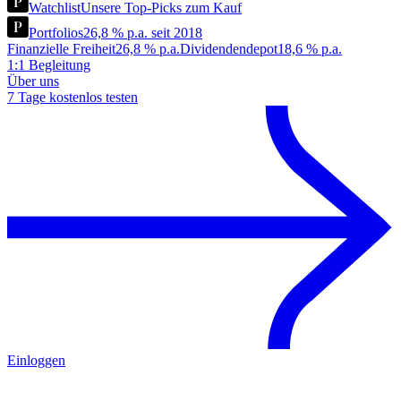
Watchlist
Unsere Top-Picks zum Kauf
Portfolios
26,8 % p.a. seit 2018
Finanzielle Freiheit
26,8 % p.a.
Dividendendepot
18,6 % p.a.
1:1 Begleitung
Über uns
7 Tage kostenlos testen
Einloggen