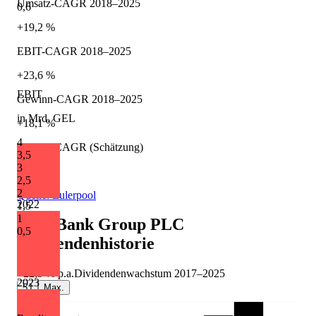
Umsatz-CAGR 2018–2025
0,6
+19,2 %
EBIT-CAGR 2018–2025
+23,6 %
EBIT
Gewinn-CAGR 2018–2025
in Mrd. GEL
+18,1 %
4
Umsatz-CAGR (Schätzung)
3,5
3
+17,3 %
2,5
2
Quelle: Eulerpool
2022
1,5
1
TBC Bank Group PLC
0,5
Dividendenhistorie
+22,9 %
p.a.
Dividendenwachstum
2017
–
2025
2023
5J
Max.