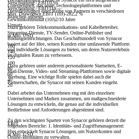
Verschuldung / EBIT
0,9×
Unternehmen, das seine Technologieplattformen und
Verschuldung / EBITDA
—
Dienstleistungen einer Reihe von Partnern in verschiedenen
Max. Drawdown EBIT (10J)
-282,2 %
Branchen anbietet.
Gewinnkontinuität (10J)
2/10 Jahre
Umsatz
Dazu gehören Telekommunikations- und Kabelbetreiber,
Streaming-Dienste, TV-Sender, Online-Publisher und
in Mio. USD
Bildungseinrichtungen. Das Geschäftsmodell von Synacor
basiert auf der Idee, seinen Kunden eine umfassende Plattform
160
und individuelle Lösungen zu bieten, um deren Nutzererlebnis
140
im digitalen Raum zu verbessern.
120
100
Dazu gehören unter anderem personalisierte Startseiten, E-
80
Mail-Dienste, Video- und Streaming-Plattformen sowie digitale
60
Werbung. Eine wichtige Rolle spielen dabei auch die
40
Partnerschaften, die Synacor mit seinen Kunden eingeht.
20
Dabei arbeitet das Unternehmen eng mit den einzelnen
Unternehmen und Marken zusammen, um maßgeschneiderte
Lösungen zu entwickeln, die genau auf die individuellen
Bedürfnisse und Anforderungen abgestimmt sind.
Zu den wichtigsten Sparten von Synacor gehören derzeit die
EBIT
folgenden Bereiche: 1. Identitäts- und Zugriffsmanagement:
Hier entwickelt Synacor Lösungen, um Nutzerkonten und
in Mio. USD
Online-Identitäten zu verwalten.