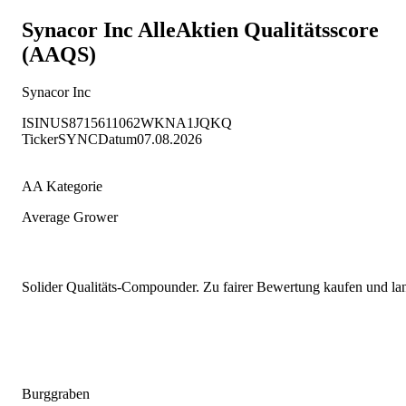
Synacor Inc
AlleAktien Qualitätsscore
(AAQS)
Synacor Inc
ISIN
US8715611062
WKN
A1JQKQ
Ticker
SYNC
Datum
07.08.2026
AA Kategorie
Average Grower
Solider Qualitäts-Compounder. Zu fairer Bewertung kaufen und lang
Burggraben