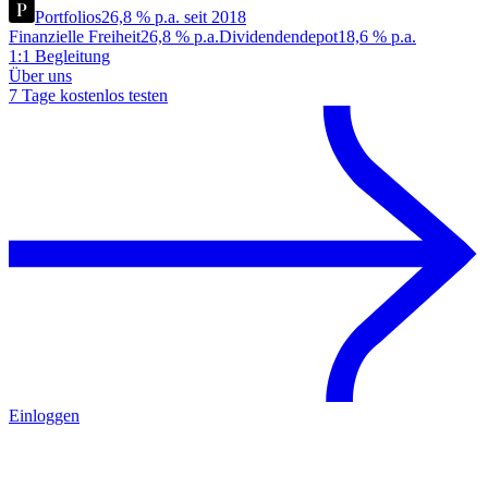
Portfolios
26,8 % p.a. seit 2018
Finanzielle Freiheit
26,8 % p.a.
Dividendendepot
18,6 % p.a.
1:1 Begleitung
Über uns
7 Tage kostenlos testen
Einloggen