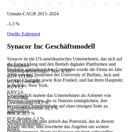
2015
2016
2017
2018
2019
2020
2021
2022
2023
2024
Umsatz-CAGR 2015–2024
-1,3 %
Quelle: Eulerpool
Synacor Inc
Geschäftsmodell
Synacor ist ein US-amerikanisches Unternehmen, das sich auf
die Entwicklung und den Betrieb digitaler Plattformen und
Kennzahlen
Produkte spezialisiert hat. Gegründet wurde die Firma im Jahr
Marktkapitalisierung
87 Mio. USD
2000 von drei Studenten der University of Buffalo, Jack and
KGV (TTM)
—
George Champlin sowie Ron Frankel, und hat ihren Hauptsitz
KGVe (Forward)
—
in Buffalo, New York.
KUV
1,1
KBV
2,6
Ursprünglich startete das Unternehmen als Anbieter von
Rentabilität
Personal-Startseiten, die es Nutzern ermöglichten, ihre
Gewinnmarge
-14,2 %
bevorzugten Internetinhalte auf einer einzigen Seite zu
Eigenkapitalrendite
-34,5 %
aggregieren.
ROCE
-30,5 %
FCF-Rendite
-2,3 %
Schnell erkannte man jedoch das Potenzial, das in diesem
Dividendenrendite
—
Ansatz steckte, und erweiterte das Angebot um weitere
Risiko
Dienstleistungen. Heute ist Synacor ein breit aufgestelltes