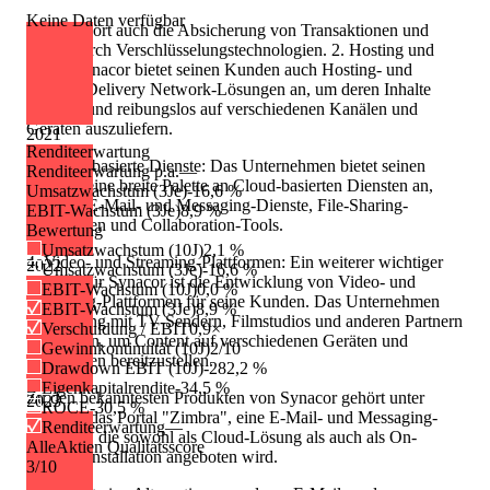
Keine Daten verfügbar
Dazu gehört auch die Absicherung von Transaktionen und
Daten durch Verschlüsselungstechnologien. 2. Hosting und
CDN: Synacor bietet seinen Kunden auch Hosting- und
Content Delivery Network-Lösungen an, um deren Inhalte
effizient und reibungslos auf verschiedenen Kanälen und
Geräten auszuliefern.
2021
Renditeerwartung
3. Cloud-basierte Dienste: Das Unternehmen bietet seinen
Renditeerwartung p.a.
—
Kunden eine breite Palette an Cloud-basierten Diensten an,
Umsatzwachstum (3Je)
-16,6 %
darunter E-Mail- und Messaging-Dienste, File-Sharing-
EBIT-Wachstum (3Je)
8,9 %
Plattformen und Collaboration-Tools.
Bewertung
Umsatzwachstum (10J)
2,1 %
4. Video- und Streaming-Plattformen: Ein weiterer wichtiger
2022
Umsatzwachstum (3Je)
-16,6 %
Bereich für Synacor ist die Entwicklung von Video- und
EBIT-Wachstum (10J)
0,0 %
Streaming-Plattformen für seine Kunden. Das Unternehmen
EBIT-Wachstum (3Je)
8,9 %
arbeitet eng mit TV-Sendern, Filmstudios und anderen Partnern
Verschuldung / EBIT
0,9×
zusammen, um Content auf verschiedenen Geräten und
Gewinnkontinuität (10J)
2/10
Plattformen bereitzustellen.
Drawdown EBIT (10J)
-282,2 %
Eigenkapitalrendite
-34,5 %
Zu den bekanntesten Produkten von Synacor gehört unter
2023
ROCE
-30,5 %
anderem das Portal "Zimbra", eine E-Mail- und Messaging-
Renditeerwartung
—
Plattform, die sowohl als Cloud-Lösung als auch als On-
AlleAktien Qualitätsscore
Premise-Installation angeboten wird.
3
/10