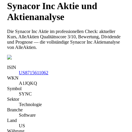
Synacor Inc
Aktie und
Aktienanalyse
Die
Synacor Inc
Aktie im professionellen Check: aktueller
Kurs
, AlleAktien Qualitätsscore 3/10
, Bewertung, Dividende
und Prognose — die vollständige
Synacor Inc
Aktienanalyse
von AlleAktien.
ISIN
US8715611062
WKN
A1JQKQ
Symbol
SYNC
Sektor
Technologie
Branche
Software
Land
US
Währung