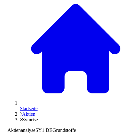
Startseite
Aktien
Symrise
Aktienanalyse
SY1.DE
Grundstoffe