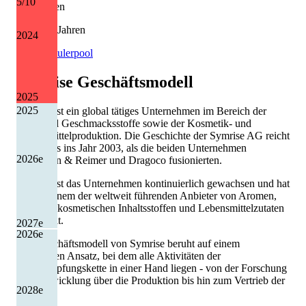
5
/10
Kürzungen
0 von 13 Jahren
2024
Quelle: Eulerpool
Symrise
Geschäftsmodell
2025
2025
Symrise ist ein global tätiges Unternehmen im Bereich der
Duft- und Geschmacksstoffe sowie der Kosmetik- und
Lebensmittelproduktion. Die Geschichte der Symrise AG reicht
zurück bis ins Jahr 2003, als die beiden Unternehmen
2026
e
Haarmann & Reimer und Dragoco fusionierten.
Seitdem ist das Unternehmen kontinuierlich gewachsen und hat
sich zu einem der weltweit führenden Anbieter von Aromen,
Parfüms, kosmetischen Inhaltsstoffen und Lebensmittelzutaten
entwickelt.
2027
e
2026
e
Das Geschäftsmodell von Symrise beruht auf einem
integrierten Ansatz, bei dem alle Aktivitäten der
Wertschöpfungskette in einer Hand liegen - von der Forschung
und Entwicklung über die Produktion bis hin zum Vertrieb der
2028
e
Produkte.