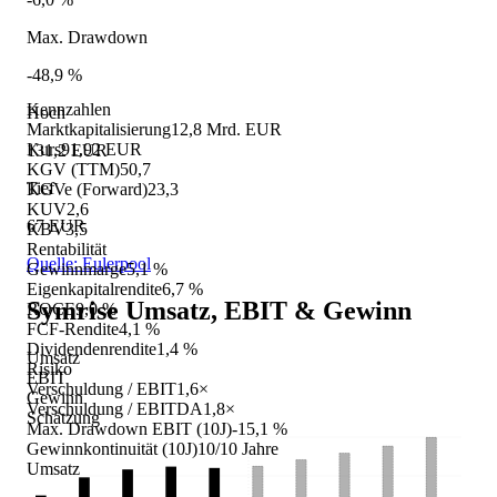
Max. Drawdown
-48,9 %
Kennzahlen
Hoch
Marktkapitalisierung
12,8 Mrd. EUR
Kurs
91,92 EUR
131,2 EUR
KGV (TTM)
50,7
Tief
KGVe (Forward)
23,3
KUV
2,6
67 EUR
KBV
3,5
Rentabilität
Quelle: Eulerpool
Gewinnmarge
5,1 %
Eigenkapitalrendite
6,7 %
Symrise
Umsatz, EBIT & Gewinn
ROCE
9,0 %
FCF-Rendite
4,1 %
Dividendenrendite
1,4 %
Umsatz
Risiko
EBIT
Verschuldung / EBIT
1,6×
Gewinn
Verschuldung / EBITDA
1,8×
Schätzung
Max. Drawdown EBIT (10J)
-15,1 %
Gewinnkontinuität (10J)
10/10 Jahre
Umsatz