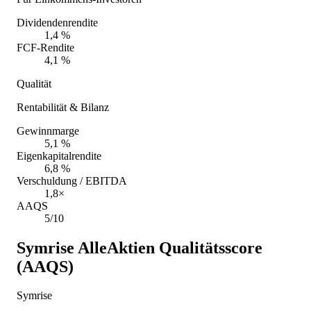
Dividendenrendite
1,4 %
FCF-Rendite
4,1 %
Qualität
Rentabilität & Bilanz
Gewinnmarge
5,1 %
Eigenkapitalrendite
6,8 %
Verschuldung / EBITDA
1,8×
AAQS
5/10
Symrise
AlleAktien Qualitätsscore
(AAQS)
Symrise