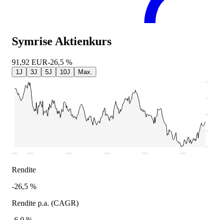
Symrise
Aktienkurs
91,92
EUR
-26,5 %
1J
3J
5J
10J
Max.
131,2
115,15
99,1
83,05
67
2021
2022
2023
2024
2025
2026
Rendite
-26,5 %
Rendite p.a. (CAGR)
-6,0 %