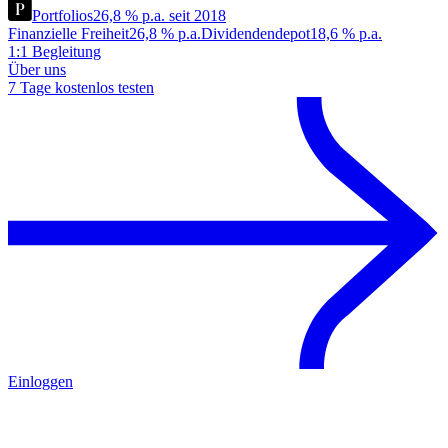
Portfolios
26,8 % p.a. seit 2018
Finanzielle Freiheit
26,8 % p.a.
Dividendendepot
18,6 % p.a.
1:1 Begleitung
Über uns
7 Tage kostenlos testen
Einloggen