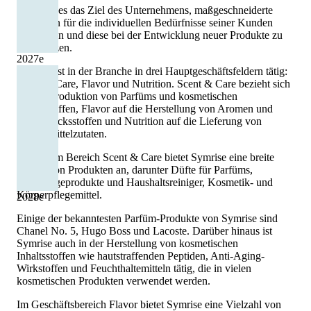
Dabei ist es das Ziel des Unternehmens, maßgeschneiderte
Lösungen für die individuellen Bedürfnisse seiner Kunden
anzubieten und diese bei der Entwicklung neuer Produkte zu
unterstützen.
2027
e
Symrise ist in der Branche in drei Hauptgeschäftsfeldern tätig:
Scent & Care, Flavor und Nutrition. Scent & Care bezieht sich
auf die Produktion von Parfüms und kosmetischen
Inhaltsstoffen, Flavor auf die Herstellung von Aromen und
Geschmacksstoffen und Nutrition auf die Lieferung von
Lebensmittelzutaten.
Unter dem Bereich Scent & Care bietet Symrise eine breite
Palette von Produkten an, darunter Düfte für Parfüms,
Hautpflegeprodukte und Haushaltsreiniger, Kosmetik- und
Körperpflegemittel.
2028
e
Einige der bekanntesten Parfüm-Produkte von Symrise sind
Chanel No. 5, Hugo Boss und Lacoste. Darüber hinaus ist
Symrise auch in der Herstellung von kosmetischen
Inhaltsstoffen wie hautstraffenden Peptiden, Anti-Aging-
Wirkstoffen und Feuchthaltemitteln tätig, die in vielen
kosmetischen Produkten verwendet werden.
Im Geschäftsbereich Flavor bietet Symrise eine Vielzahl von