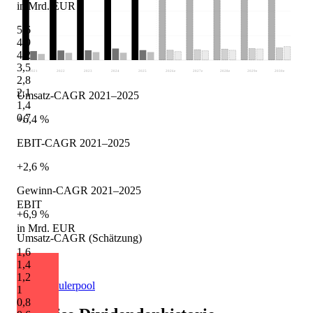
in Mrd. EUR
5,6
4,9
4,2
3,5
2021
2022
2023
2024
2025
2026
e
2027
e
2028
e
2029
e
2030
e
2,8
2,1
Umsatz-CAGR 2021–2025
1,4
0,7
+6,4 %
EBIT-CAGR 2021–2025
+2,6 %
Gewinn-CAGR 2021–2025
EBIT
+6,9 %
in Mrd. EUR
Umsatz-CAGR (Schätzung)
1,6
+4,5 %
1,4
1,2
Quelle: Eulerpool
1
0,8