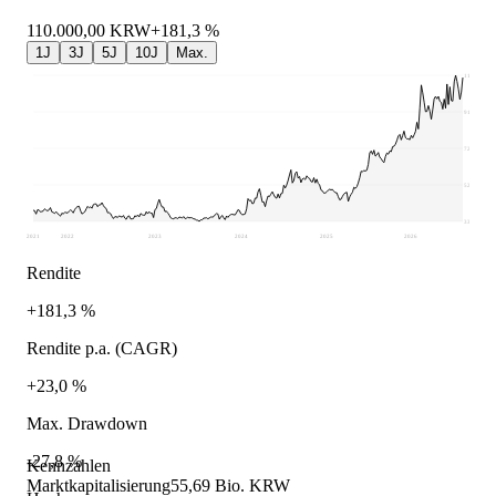
110.000,00
KRW
+181,3 %
1J
3J
5J
10J
Max.
111.200
91.688
72.175
52.663
33.150
2021
2022
2023
2024
2025
2026
Rendite
+181,3 %
Rendite p.a. (CAGR)
+23,0 %
Max. Drawdown
-27,8 %
Kennzahlen
Marktkapitalisierung
55,69 Bio. KRW