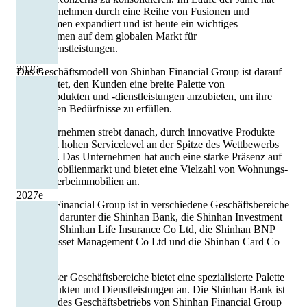
das Unternehmen durch eine Reihe von Fusionen und
Übernahmen expandiert und ist heute ein wichtiges
Unternehmen auf dem globalen Markt für
Finanzdienstleistungen.
2026
e
Das Geschäftsmodell von Shinhan Financial Group ist darauf
ausgerichtet, den Kunden eine breite Palette von
Finanzprodukten und -dienstleistungen anzubieten, um ihre
finanziellen Bedürfnisse zu erfüllen.
Das Unternehmen strebt danach, durch innovative Produkte
und einen hohen Servicelevel an der Spitze des Wettbewerbs
zu stehen. Das Unternehmen hat auch eine starke Präsenz auf
dem Immobilienmarkt und bietet eine Vielzahl von Wohnungs-
und Gewerbeimmobilien an.
2027
e
Shinhan Financial Group ist in verschiedene Geschäftsbereiche
unterteilt, darunter die Shinhan Bank, die Shinhan Investment
Corp, die Shinhan Life Insurance Co Ltd, die Shinhan BNP
Paribas Asset Management Co Ltd und die Shinhan Card Co
Ltd.
Jeder dieser Geschäftsbereiche bietet eine spezialisierte Palette
von Produkten und Dienstleistungen an. Die Shinhan Bank ist
der Kern des Geschäftsbetriebs von Shinhan Financial Group