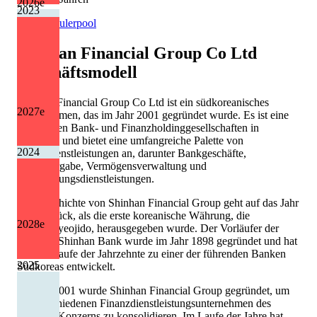
2026
e
2023
Quelle: Eulerpool
Shinhan Financial Group Co Ltd
Geschäftsmodell
Shinhan Financial Group Co Ltd ist ein südkoreanisches
2027
e
Unternehmen, das im Jahr 2001 gegründet wurde. Es ist eine
der größten Bank- und Finanzholdinggesellschaften in
Südkorea und bietet eine umfangreiche Palette von
2024
Finanzdienstleistungen an, darunter Bankgeschäfte,
Kreditvergabe, Vermögensverwaltung und
Versicherungsdienstleistungen.
Die Geschichte von Shinhan Financial Group geht auf das Jahr
1897 zurück, als die erste koreanische Währung, die
2028
e
Daedongyeojido, herausgegeben wurde. Der Vorläufer der
heutigen Shinhan Bank wurde im Jahr 1898 gegründet und hat
sich im Laufe der Jahrzehnte zu einer der führenden Banken
2025
Südkoreas entwickelt.
Im Jahr 2001 wurde Shinhan Financial Group gegründet, um
die verschiedenen Finanzdienstleistungsunternehmen des
Shinhan-Konzerns zu konsolidieren. Im Laufe der Jahre hat