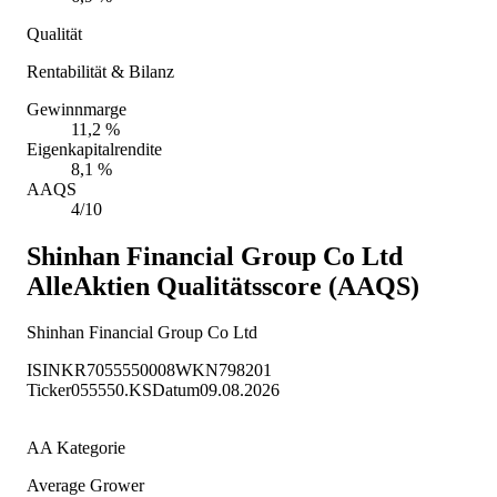
Qualität
Rentabilität & Bilanz
Gewinnmarge
11,2 %
Eigenkapitalrendite
8,1 %
AAQS
4/10
Shinhan Financial Group Co Ltd
AlleAktien Qualitätsscore (AAQS)
Shinhan Financial Group Co Ltd
ISIN
KR7055550008
WKN
798201
Ticker
055550.KS
Datum
09.08.2026
AA Kategorie
Average Grower