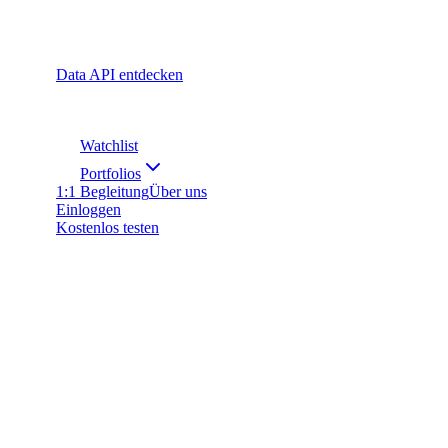
Data API entdecken
Watchlist
Portfolios
1:1 Begleitung
Über uns
Einloggen
Kostenlos testen