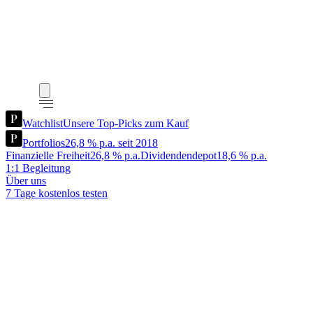
Watchlist
Unsere Top-Picks zum Kauf
Portfolios
26,8 % p.a. seit 2018
Finanzielle Freiheit
26,8 % p.a.
Dividendendepot
18,6 % p.a.
1:1 Begleitung
Über uns
7 Tage kostenlos testen