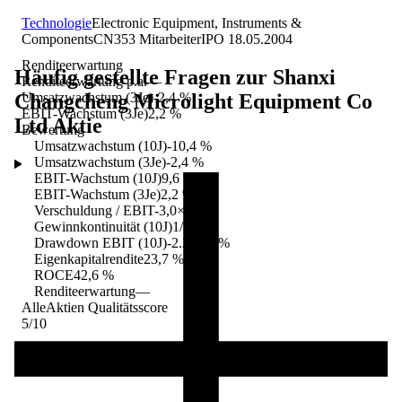
Technologie
Electronic Equipment, Instruments &
Components
CN
353
Mitarbeiter
IPO
18.05.2004
Renditeerwartung
Häufig gestellte Fragen zur
Shanxi
Renditeerwartung p.a.
—
Changcheng Microlight Equipment Co
Umsatzwachstum (3Je)
-2,4 %
EBIT-Wachstum (3Je)
2,2 %
Ltd
Aktie
Bewertung
Umsatzwachstum (10J)
-10,4 %
Umsatzwachstum (3Je)
-2,4 %
EBIT-Wachstum (10J)
9,6 %
EBIT-Wachstum (3Je)
2,2 %
Verschuldung / EBIT
-3,0×
Gewinnkontinuität (10J)
1/10
Drawdown EBIT (10J)
-2.268,4 %
Eigenkapitalrendite
23,7 %
ROCE
42,6 %
Renditeerwartung
—
AlleAktien Qualitätsscore
5
/10