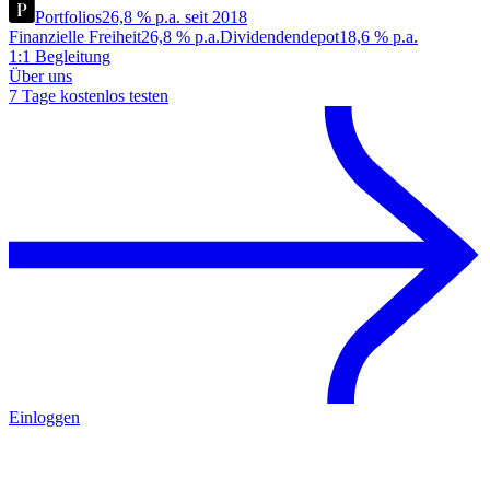
Portfolios
26,8 % p.a. seit 2018
Finanzielle Freiheit
26,8 % p.a.
Dividendendepot
18,6 % p.a.
1:1 Begleitung
Über uns
7 Tage kostenlos testen
Einloggen