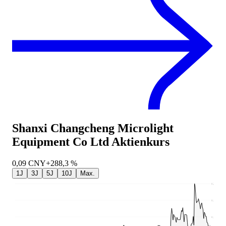
Shanxi Changcheng Microlight
Equipment Co Ltd
Aktienkurs
0,09
CNY
+288,3 %
1J
3J
5J
10J
Max.
0,22
0,17
0,12