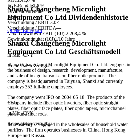
ROCE
42,6 %
FCF-Rendite
2,6 %
Shanxi Changcheng Microlight
Dividendenrendite
—
Equipment Co Ltd
Dividendenhistorie
Risiko
Verschuldung / EBIT
-3,0×
Verschuldung / EBITDA
—
Quelle: Eulerpool
Max. Drawdown EBIT (10J)
-2.268,4 %
Gewinnkontinuität (10J)
1/10 Jahre
Shanxi Changcheng Microlight
Umsatz
Equipment Co Ltd
Geschäftsmodell
in Mio. CNY
Shanxi Changcheng Microlight Equipment Co. Ltd. engages in
Keine Daten verfügbar
the business of design, research, development, manufacture,
and sale of image transmission fiber optic products. The
company is headquartered in Taiyuan, Shanxi and currently
employs 353 full-time employees.
The company went IPO on 2004-05-18. The products of the
EBIT
Company include fiber optic inverters, fiber optic straight
plates, fiber optic face plates, fiber optic tapers, microchannel
in Mio. CNY
plates and fiber rods.
Keine Daten verfügbar
Its subsidiary is engaged in the wholesales of household water
purifiers. The firm operates businesses in China, Hong Kong,
Europe and Russia.