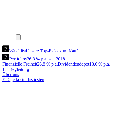
Watchlist
Unsere Top-Picks zum Kauf
Portfolios
26,8 % p.a. seit 2018
Finanzielle Freiheit
26,8 % p.a.
Dividendendepot
18,6 % p.a.
1:1 Begleitung
Über uns
7 Tage kostenlos testen