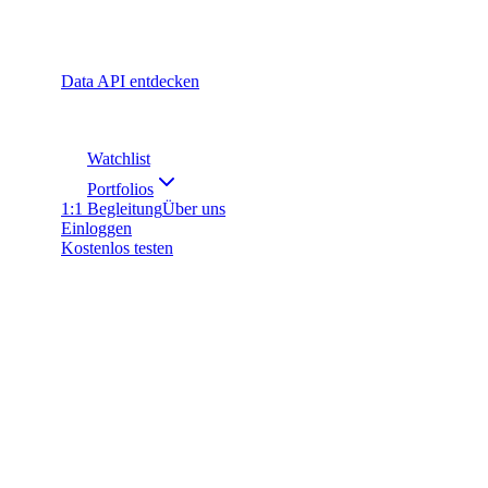
Data API entdecken
Watchlist
Portfolios
1:1 Begleitung
Über uns
Einloggen
Kostenlos testen