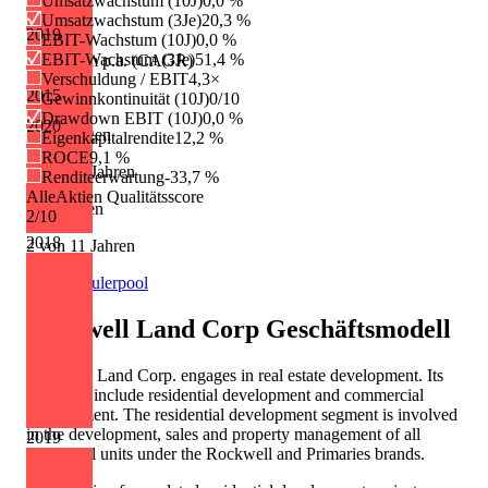
Umsatzwachstum (10J)
0,0 %
Umsatzwachstum (3Je)
20,3 %
0.10 PHP
2019
EBIT-Wachstum (10J)
0,0 %
EBIT-Wachstum (3Je)
51,4 %
Wachstum p.a. (CAGR)
Verschuldung / EBIT
4,3×
2015
+8,7 %
Gewinnkontinuität (10J)
0/10
Drawdown EBIT (10J)
0,0 %
2020
Erhöhungen
Eigenkapitalrendite
12,2 %
ROCE
9,1 %
7 von 11 Jahren
Renditeerwartung
-33,7 %
AlleAktien Qualitätsscore
Kürzungen
2
/10
2018
2 von 11 Jahren
Quelle: Eulerpool
Rockwell Land Corp
Geschäftsmodell
Rockwell Land Corp. engages in real estate development. Its
segments include residential development and commercial
development. The residential development segment is involved
in the development, sales and property management of all
2019
residential units under the Rockwell and Primaries brands.