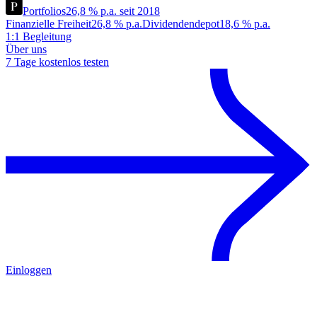
Portfolios
26,8 % p.a. seit 2018
Finanzielle Freiheit
26,8 % p.a.
Dividendendepot
18,6 % p.a.
1:1 Begleitung
Über uns
7 Tage kostenlos testen
Einloggen