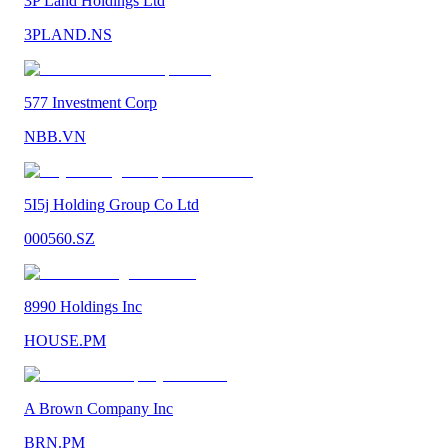
3P Land Holdings Ltd
3PLAND.NS
577 Investment Corp
NBB.VN
5I5j Holding Group Co Ltd
000560.SZ
8990 Holdings Inc
HOUSE.PM
A Brown Company Inc
BRN.PM