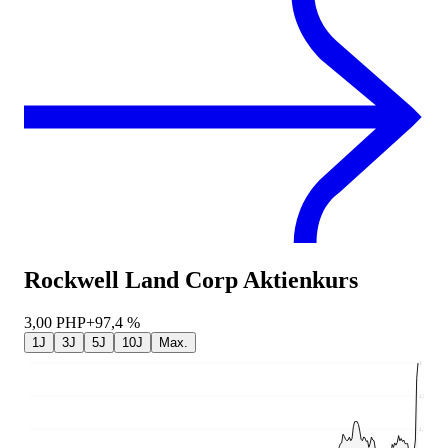
Rockwell Land Corp
Aktienkurs
3,00
PHP
+97,4 %
1J
3J
5J
10J
Max.
3
2,55
2,1