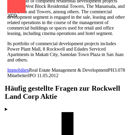
Its portfolio of completed residential development projects
includes West Block Residential Towers, The Manansala, and
Joya Lofts and Towers, among others. The commercial
2020
development segment is engaged in the sale, leasing and other
related operations in the course of the management of
commercial buildings or spaces used for retail and office
leasing, including cinema operations and hotel segment.
Its portfolio of commercial development projects includes
Power Plant Mall, 8 Rockwell and Edades Serviced
Apartments in Makati City, Santolan Town Plaza in San Juan
and others.
Immobilien
Real Estate Management & Development
PH
3.078
Mitarbeiter
IPO
11.05.2012
Häufig gestellte Fragen zur
Rockwell
Land Corp
Aktie