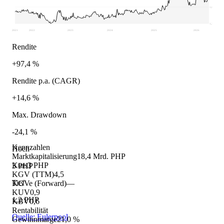
1,65
1,2
2021
2022
2023
2024
2025
2026
Rendite
+97,4 %
Rendite p.a. (CAGR)
+14,6 %
Max. Drawdown
-24,1 %
Kennzahlen
Hoch
Marktkapitalisierung
18,4 Mrd. PHP
Kurs
3 PHP
3 PHP
KGV (TTM)
4,5
Tief
KGVe (Forward)
—
KUV
0,9
1,2 PHP
KBV
0,6
Rentabilität
Quelle: Eulerpool
Gewinnmarge
21,0 %