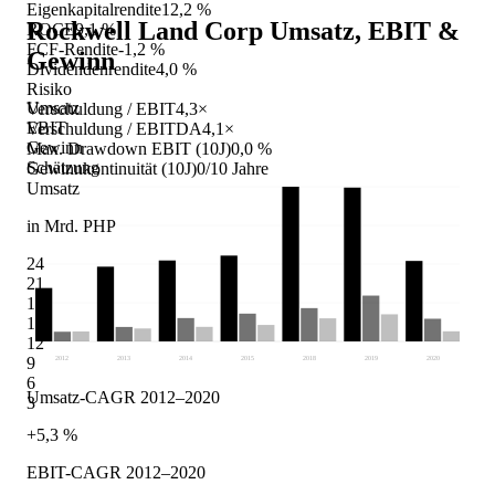
Eigenkapitalrendite
12,2 %
Rockwell Land Corp
Umsatz, EBIT &
ROCE
9,1 %
FCF-Rendite
-1,2 %
Gewinn
Dividendenrendite
4,0 %
Risiko
Umsatz
Verschuldung / EBIT
4,3×
EBIT
Verschuldung / EBITDA
4,1×
Gewinn
Max. Drawdown EBIT (10J)
0,0 %
Schätzung
Gewinnkontinuität (10J)
0/10 Jahre
Umsatz
in Mrd. PHP
24
21
18
15
12
9
2012
2013
2014
2015
2018
2019
2020
6
Umsatz-CAGR 2012–2020
3
+5,3 %
EBIT-CAGR 2012–2020