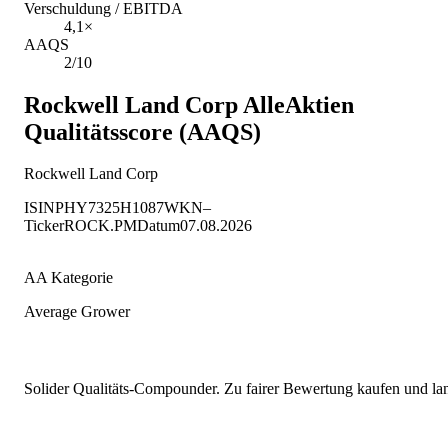
Verschuldung / EBITDA
4,1×
AAQS
2/10
Rockwell Land Corp
AlleAktien
Qualitätsscore (AAQS)
Rockwell Land Corp
ISIN
PHY7325H1087
WKN
–
Ticker
ROCK.PM
Datum
07.08.2026
AA Kategorie
Average Grower
Solider Qualitäts-Compounder. Zu fairer Bewertung kaufen und lang