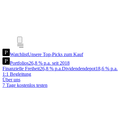
Watchlist
Unsere Top-Picks zum Kauf
Portfolios
26,8 % p.a. seit 2018
Finanzielle Freiheit
26,8 % p.a.
Dividendendepot
18,6 % p.a.
1:1 Begleitung
Über uns
7 Tage kostenlos testen