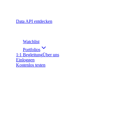
Data API entdecken
Watchlist
Portfolios
1:1 Begleitung
Über uns
Einloggen
Kostenlos testen