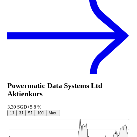
Powermatic Data Systems Ltd
Aktienkurs
3,30
SGD
+5,8 %
1J
3J
5J
10J
Max.
3,73
3,39