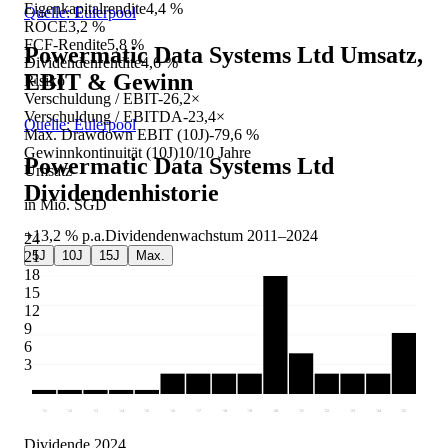
Eigenkapitalrendite
4,4 %
Quelle: Eulerpool
ROCE
3,2 %
FCF-Rendite
5,8 %
Powermatic Data Systems Ltd
Umsatz,
Dividendenrendite
4,6 %
EBIT & Gewinn
Risiko
Verschuldung / EBIT
-26,2×
Verschuldung / EBITDA
-23,4×
Quelle: Eulerpool
Max. Drawdown EBIT (10J)
-79,6 %
Gewinnkontinuität (10J)
10/10 Jahre
Powermatic Data Systems Ltd
Umsatz
Dividendenhistorie
in Mio. SGD
+13,2 %
p.a.
Dividendenwachstum
2011
–
2024
24
5J
10J
15J
Max.
21
18
15
12
9
6
3
'11
'12
'13
'14
'15
'16
'17
'18
'19
'20
'21
'22
'23
'24
'25
Dividende 2024