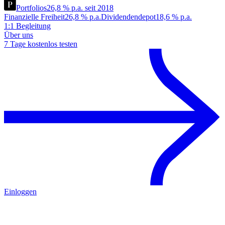
Portfolios
26,8 % p.a. seit 2018
Finanzielle Freiheit
26,8 % p.a.
Dividendendepot
18,6 % p.a.
1:1 Begleitung
Über uns
7 Tage kostenlos testen
Einloggen