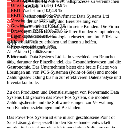
Umsatzwachstum (10J)
0,1 %
um Kunden zu helfen, ihre Geschäftsprozesse zu vereinfachen
Umsatzwachstum (3Je)
-19,9 %
und zu verbessern.
EBIT-Wachstum (10J)
4,9 %
EBIT-Wachstum (3Je)
-37,7 %
Das Geschäftsmodell von Powermatic Data Systems Ltd
Verschuldung / EBIT
-26,2×
basiert auf der Entwicklung und Bereitstellung von
Gewinnkontinuität (10J)
10/10
maßgeschneiderten IT-Lösungen für seine Kunden. Die Firma
Drawdown EBIT (10J)
-79,6 %
ist bestrebt, die Geschäftsprozesse ihrer Kunden zu optimieren,
Eigenkapitalrendite
4,4 %
indem sie innovative Technologien einsetzt, um ihre Effizienz
ROCE
3,2 %
und Produktivität zu erhöhen und ihnen zu helfen,
2018
Renditeerwartung
9,4 %
wettbewerbsfähiger zu sein.
AlleAktien Qualitätsscore
Powermatic Data Systems Ltd ist in verschiedenen Branchen
2
/10
tätig, darunter der Einzelhandel, das Gesundheitswesen und die
Gastronomie. Das Unternehmen bietet eine breite Palette von
Lösungen an, von POS-Systemen (Point-of-Sale) und mobile
Zahlungsabwicklung bis hin zur effektiveren Datenanalyse und
Inventarkontrolle.
Zu den Produkten und Dienstleistungen von Powermatic Data
Systems Ltd gehören das PowerPos-System, die mobilen
Zahlungsdienste und die Softwarelösungen zur Verwaltung
von Kundenbeziehungen und Beständen.
Das PowerPos-System ist eine in sich geschlossene Point-of-
Sale-Lösung, die speziell für den Einzelhandel entwickelt
wurde. Es besteht aus einer leistungsstarken Software sowie