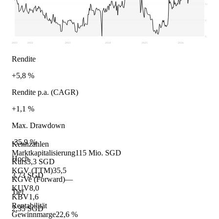
3,04
2,7
2,35
2021
2022
2023
2024
2025
2026
Rendite
+5,8 %
Rendite p.a. (CAGR)
+1,1 %
Max. Drawdown
-35,9 %
Kennzahlen
Marktkapitalisierung
115 Mio. SGD
Hoch
Kurs
3,3 SGD
KGV (TTM)
35,5
3,73 SGD
KGVe (Forward)
—
KUV
8,0
Tief
KBV
1,6
Rentabilität
2,35 SGD
Gewinnmarge
22,6 %