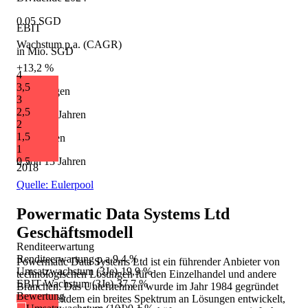
0.05 SGD
EBIT
Wachstum p.a. (CAGR)
in Mio. SGD
+13,2 %
4
3,5
Erhöhungen
3
2,5
2 von 13 Jahren
2
1,5
Kürzungen
1
2 von 13 Jahren
0,5
2018
Quelle: Eulerpool
Powermatic Data Systems Ltd
Geschäftsmodell
Renditeerwartung
Renditeerwartung p.a.
9,4 %
Powermatic Data Systems Ltd ist ein führender Anbieter von
Umsatzwachstum (3Je)
-19,9 %
technologischen Lösungen für den Einzelhandel und andere
EBIT-Wachstum (3Je)
-37,7 %
Branchen. Das Unternehmen wurde im Jahr 1984 gegründet
Bewertung
und hat seitdem ein breites Spektrum an Lösungen entwickelt,