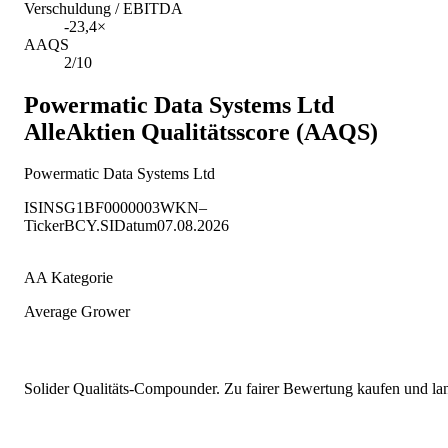
Verschuldung / EBITDA
-23,4×
AAQS
2/10
Powermatic Data Systems Ltd
AlleAktien Qualitätsscore (AAQS)
Powermatic Data Systems Ltd
ISIN
SG1BF0000003
WKN
–
Ticker
BCY.SI
Datum
07.08.2026
AA Kategorie
Average Grower
Solider Qualitäts-Compounder. Zu fairer Bewertung kaufen und lang