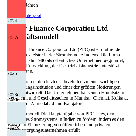
3 von 13 Jahren
Quelle: Eulerpool
2024
Power Finance Corporation Ltd
Geschäftsmodell
2027
e
Die Power Finance Corporation Ltd (PFC) ist ein führender
Finanzdienstleister in der Strombranche Indiens. Die Firma
wurde im Jahr 1986 als öffentliches Unternehmen gegründet,
damit die Entwicklung der Elektrizitätsindustrie unterstützt
werden kann.
2025
PFC hat sich in den letzten Jahrzehnten zu einer wichtigen
Finanzierungsinstitution und einer der größten Notierungen
Indiens entwickelt. Das Unternehmen hat seinen Hauptsitz in
2028
e
Neu-Delhi und Geschäftsstellen in Mumbai, Chennai, Kolkata,
2026
e
Hyderabad, Ahmedabad und Bangalore.
Geschäftsmodell Die Hauptaufgabe von PFC ist es, den
Ausbau des Stromsystems in Indien zu fördern, indem es den
Bedarf an Finanzierung von öffentlichen und privaten
2027
e
Stromversorgungsunternehmen erfüllt.