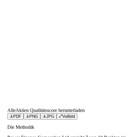
AlleAktien Qualitätsscore herunterladen
PDF
PNG
JPG
Vollbild
Die Methodik