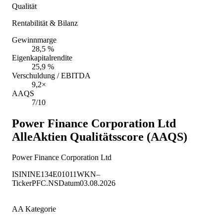
Qualität
Rentabilität & Bilanz
Gewinnmarge
28,5 %
Eigenkapitalrendite
25,9 %
Verschuldung / EBITDA
9,2×
AAQS
7/10
Power Finance Corporation Ltd
AlleAktien Qualitätsscore (AAQS)
Power Finance Corporation Ltd
ISIN
INE134E01011
WKN
–
Ticker
PFC.NS
Datum
03.08.2026
AA Kategorie