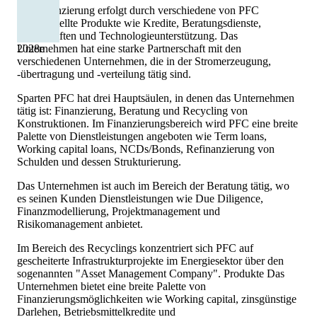
Die Finanzierung erfolgt durch verschiedene von PFC
bereitgestellte Produkte wie Kredite, Beratungsdienste,
Bürgschaften und Technologieunterstützung. Das
Unternehmen hat eine starke Partnerschaft mit den
2028
e
verschiedenen Unternehmen, die in der Stromerzeugung,
-übertragung und -verteilung tätig sind.
Sparten PFC hat drei Hauptsäulen, in denen das Unternehmen
tätig ist: Finanzierung, Beratung und Recycling von
Konstruktionen. Im Finanzierungsbereich wird PFC eine breite
Palette von Dienstleistungen angeboten wie Term loans,
Working capital loans, NCDs/Bonds, Refinanzierung von
Schulden und dessen Strukturierung.
Das Unternehmen ist auch im Bereich der Beratung tätig, wo
es seinen Kunden Dienstleistungen wie Due Diligence,
Finanzmodellierung, Projektmanagement und
Risikomanagement anbietet.
Im Bereich des Recyclings konzentriert sich PFC auf
gescheiterte Infrastrukturprojekte im Energiesektor über den
sogenannten "Asset Management Company". Produkte Das
Unternehmen bietet eine breite Palette von
Finanzierungsmöglichkeiten wie Working capital, zinsgünstige
Darlehen, Betriebsmittelkredite und