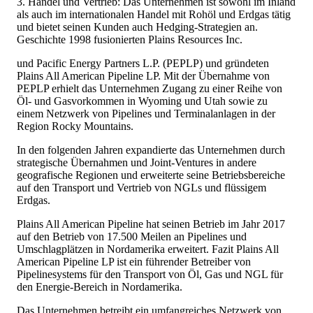
3. Handel und Vertrieb: Das Unternehmen ist sowohl im Inland
als auch im internationalen Handel mit Rohöl und Erdgas tätig
und bietet seinen Kunden auch Hedging-Strategien an.
Geschichte 1998 fusionierten Plains Resources Inc.
und Pacific Energy Partners L.P. (PEPLP) und gründeten
Plains All American Pipeline LP. Mit der Übernahme von
PEPLP erhielt das Unternehmen Zugang zu einer Reihe von
Öl- und Gasvorkommen in Wyoming und Utah sowie zu
einem Netzwerk von Pipelines und Terminalanlagen in der
Region Rocky Mountains.
In den folgenden Jahren expandierte das Unternehmen durch
strategische Übernahmen und Joint-Ventures in andere
geografische Regionen und erweiterte seine Betriebsbereiche
auf den Transport und Vertrieb von NGLs und flüssigem
Erdgas.
Plains All American Pipeline hat seinen Betrieb im Jahr 2017
auf den Betrieb von 17.500 Meilen an Pipelines und
Umschlagplätzen in Nordamerika erweitert. Fazit Plains All
American Pipeline LP ist ein führender Betreiber von
Pipelinesystems für den Transport von Öl, Gas und NGL für
den Energie-Bereich in Nordamerika.
Das Unternehmen betreibt ein umfangreiches Netzwerk von