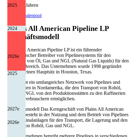
2025
6 von 13 Jahren
Quelle: Eulerpool
Plains All American Pipeline LP
2024
Geschäftsmodell
Plains All American Pipeline LP ist ein führender
amerikanischer Betreiber von Pipelinesystems für den
2026
e
Transport von Öl, Gas und NGL (Natural Gas Liquids) für den
Energie-Bereich. Das Unternehmen wurde 1998 gegründet
und hat seinen Hauptsitz in Houston, Texas.
2025
Es betreibt ein umfangreiches Netzwerk von Pipelines und
Lagerstätten in Nordamerika, die den Transport von Rohöl,
Gas und NGL von den Produktionsstätten zu den Raffinerien
und Endverbrauchern ermöglichen.
2027
e
Geschäftsmodell Das Kerngeschäft von Plains All American
Pipeline besteht in der Nutzung und dem Betrieb von Pipelines
und Terminalanlagen für den Transport, die Lagerung und den
2026
e
Handel von Rohöl, Gas und NGL.
Das Unternehmen betreibt mehrere Pipelines in verschiedenen