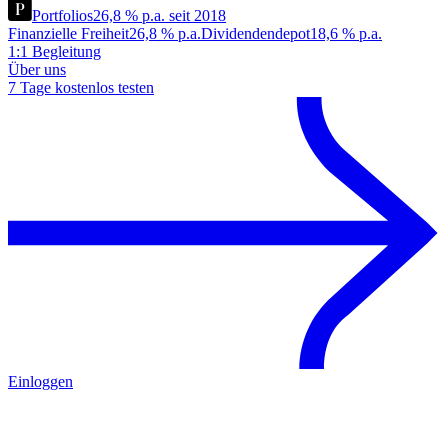
Portfolios
26,8 % p.a. seit 2018
Finanzielle Freiheit
26,8 % p.a.
Dividendendepot
18,6 % p.a.
1:1 Begleitung
Über uns
7 Tage kostenlos testen
Einloggen