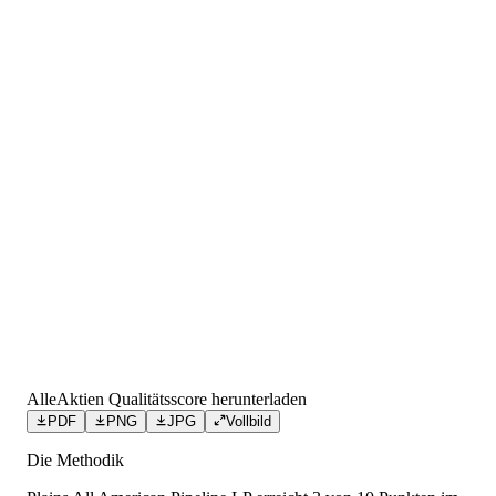
AlleAktien Qualitätsscore herunterladen
PDF
PNG
JPG
Vollbild
Die Methodik