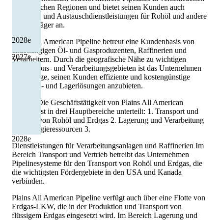
geografischen Regionen und bietet seinen Kunden auch
Speicher- und Austauschdienstleistungen für Rohöl und andere
Energieträger an.
2028
e
Plains All American Pipeline betreut eine Kundenbasis von
unabhängigen Öl- und Gasproduzenten, Raffinerien und
2027
e
Verarbeitern. Durch die geografische Nähe zu wichtigen
Produktions- und Verarbeitungsgebieten ist das Unternehmen
in der Lage, seinen Kunden effiziente und kostengünstige
Transport- und Lagerlösungen anzubieten.
Sparten Die Geschäftstätigkeit von Plains All American
Pipeline ist in drei Hauptbereiche unterteilt: 1. Transport und
Vertrieb von Rohöl und Erdgas 2. Lagerung und Verarbeitung
von Energieressourcen 3.
2028
e
Dienstleistungen für Verarbeitungsanlagen und Raffinerien Im
Bereich Transport und Vertrieb betreibt das Unternehmen
Pipelinesysteme für den Transport von Rohöl und Erdgas, die
die wichtigsten Fördergebiete in den USA und Kanada
verbinden.
Plains All American Pipeline verfügt auch über eine Flotte von
Erdgas-LKW, die in der Produktion und Transport von
flüssigem Erdgas eingesetzt wird. Im Bereich Lagerung und