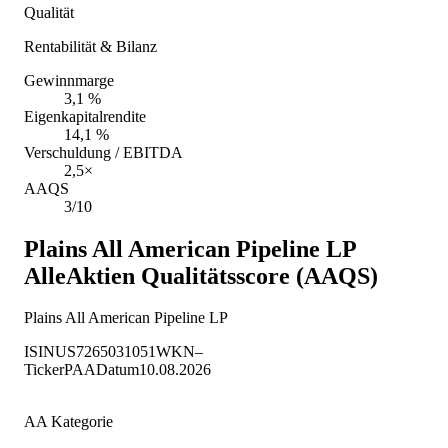
Qualität
Rentabilität & Bilanz
Gewinnmarge
3,1 %
Eigenkapitalrendite
14,1 %
Verschuldung / EBITDA
2,5×
AAQS
3/10
Plains All American Pipeline LP
AlleAktien Qualitätsscore (AAQS)
Plains All American Pipeline LP
ISIN
US7265031051
WKN
–
Ticker
PAA
Datum
10.08.2026
AA Kategorie