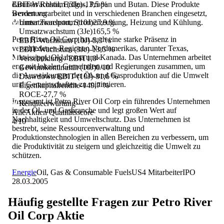
darunter Rohöl, Erdgas, Propan und Butan. Diese Produkte
EBIT-Wachstum (3Je)
-13,5 %
werden verarbeitet und in verschiedenen Branchen eingesetzt,
Bewertung
darunter Transport, Stromerzeugung, Heizung und Kühlung.
Umsatzwachstum (10J)
27,9 %
Umsatzwachstum (3Je)
165,5 %
Petro River Oil Corp hat auch eine starke Präsenz in
EBIT-Wachstum (10J)
-5,3 %
verschiedenen Regionen Nordamerikas, darunter Texas,
EBIT-Wachstum (3Je)
-13,5 %
Mississippi, Oklahoma und Kanada. Das Unternehmen arbeitet
Verschuldung / EBIT
1,0×
eng mit lokalen Gemeinden und Regierungen zusammen, um
Gewinnkontinuität (10J)
0/10
die Auswirkungen der Öl- und Gasproduktion auf die Umwelt
Drawdown EBIT (10J)
-81,6 %
und Gemeinschaften zu minimieren.
Eigenkapitalrendite
-149,7 %
ROCE
-27,7 %
Insgesamt ist Petro River Oil Corp ein führendes Unternehmen
Renditeerwartung
—
in der Öl- und Gasbranche und legt großen Wert auf
AlleAktien Qualitätsscore
Nachhaltigkeit und Umweltschutz. Das Unternehmen ist
4
/10
bestrebt, seine Ressourcenverwaltung und
Produktionstechnologien in allen Bereichen zu verbessern, um
die Produktivität zu steigern und gleichzeitig die Umwelt zu
schützen.
Energie
Oil, Gas & Consumable Fuels
US
4
Mitarbeiter
IPO
28.03.2005
Häufig gestellte Fragen zur
Petro River
Oil Corp
Aktie