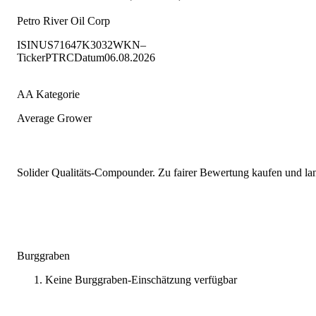
Petro River Oil Corp
ISIN
US71647K3032
WKN
–
Ticker
PTRC
Datum
06.08.2026
AA Kategorie
Average Grower
Solider Qualitäts-Compounder. Zu fairer Bewertung kaufen und lang
Burggraben
Keine Burggraben-Einschätzung verfügbar