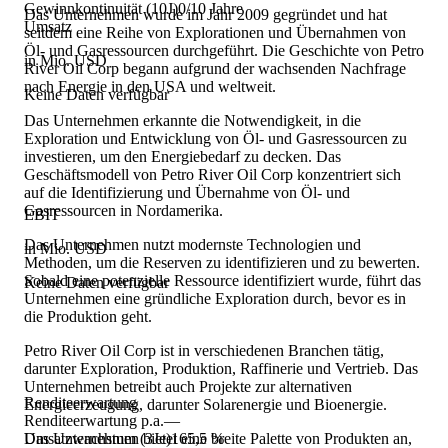
Gewinnkontinuität (10J)
0/10 Jahre
Das Unternehmen wurde im Jahr 2009 gegründet und hat
Umsatz
seitdem eine Reihe von Explorationen und Übernahmen von
Öl- und Gasressourcen durchgeführt. Die Geschichte von Petro
in Mio. USD
River Oil Corp begann aufgrund der wachsenden Nachfrage
nach Energie in den USA und weltweit.
Keine Daten verfügbar
Das Unternehmen erkannte die Notwendigkeit, in die
Exploration und Entwicklung von Öl- und Gasressourcen zu
investieren, um den Energiebedarf zu decken. Das
Geschäftsmodell von Petro River Oil Corp konzentriert sich
auf die Identifizierung und Übernahme von Öl- und
Gasressourcen in Nordamerika.
EBIT
Das Unternehmen nutzt modernste Technologien und
in Mio. USD
Methoden, um die Reserven zu identifizieren und zu bewerten.
Sobald eine potenzielle Ressource identifiziert wurde, führt das
Keine Daten verfügbar
Unternehmen eine gründliche Exploration durch, bevor es in
die Produktion geht.
Petro River Oil Corp ist in verschiedenen Branchen tätig,
darunter Exploration, Produktion, Raffinerie und Vertrieb. Das
Unternehmen betreibt auch Projekte zur alternativen
Renditeerwartung
Energieerzeugung, darunter Solarenergie und Bioenergie.
Renditeerwartung p.a.
—
Das Unternehmen bietet eine breite Palette von Produkten an,
Umsatzwachstum (3Je)
165,5 %