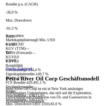
Rendite p.a. (CAGR)
-36,9 %
Max. Drawdown
-91,5 %
Kennzahlen
Hoch
Marktkapitalisierung
0 Mio. USD
Kurs
0 USD
0 USD
KGV (TTM)
—
Tief
KGVe (Forward)
—
KUV
0,0
0 USD
KBV
0,0
Rentabilität
Quelle: Eulerpool
Gewinnmarge
-334,4 %
Eigenkapitalrendite
-149,7 %
Petro River Oil Corp
Geschäftsmodell
ROCE
-27,7 %
FCF-Rendite
-429.491,1 %
Dividendenrendite
—
Petro River Oil Corp ist ein in New York ansässiges
Risiko
unabhängiges Unternehmen, das sich auf die Exploration,
Verschuldung / EBIT
1,0×
Entwicklung und Produktion von Öl- und Gasreserven in
Verschuldung / EBITDA
—
Nordamerika konzentriert.
Max. Drawdown EBIT (10J)
-81,6 %