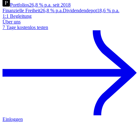
Portfolios
26,8 % p.a. seit 2018
Finanzielle Freiheit
26,8 % p.a.
Dividendendepot
18,6 % p.a.
1:1 Begleitung
Über uns
7 Tage kostenlos testen
Einloggen