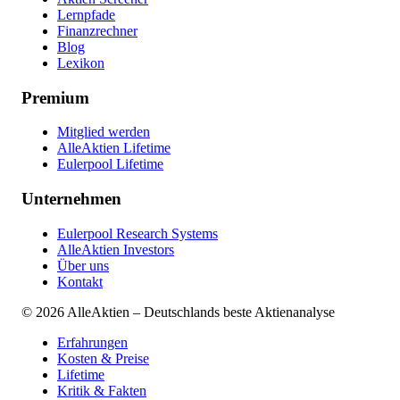
Lernpfade
Finanzrechner
Blog
Lexikon
Premium
Mitglied werden
AlleAktien Lifetime
Eulerpool Lifetime
Unternehmen
Eulerpool Research Systems
AlleAktien Investors
Über uns
Kontakt
©
2026
AlleAktien – Deutschlands beste Aktienanalyse
Erfahrungen
Kosten & Preise
Lifetime
Kritik & Fakten