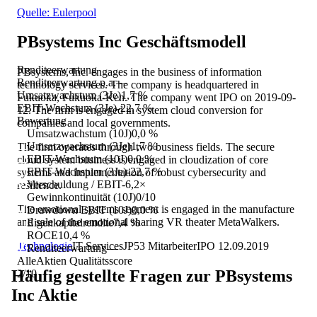
Quelle: Eulerpool
PBsystems Inc
Geschäftsmodell
Renditeerwartung
PBsystems, Inc. engages in the business of information
Renditeerwartung p.a.
—
technology services. The company is headquartered in
Umsatzwachstum (3Je)
1,7 %
Fukuoka, Fukuoka-Ken. The company went IPO on 2019-09-
EBIT-Wachstum (3Je)
-22,7 %
12. The firm is engaged in system cloud conversion for
Bewertung
companies and local governments.
Umsatzwachstum (10J)
0,0 %
Umsatzwachstum (3Je)
1,7 %
The firm operates through two business fields. The secure
EBIT-Wachstum (10J)
0,0 %
cloud system business is engaged in cloudization of core
EBIT-Wachstum (3Je)
-22,7 %
systems and implementation of robust cybersecurity and
Verschuldung / EBIT
-6,2×
resilience.
Gewinnkontinuität (10J)
0/10
The emotional systems segment is engaged in the manufacture
Drawdown EBIT (10J)
0,0 %
and sale of the emotional sharing VR theater MetaWalkers.
Eigenkapitalrendite
7,4 %
ROCE
10,4 %
Technologie
IT Services
JP
53
Mitarbeiter
IPO
12.09.2019
Renditeerwartung
—
AlleAktien Qualitätsscore
Häufig gestellte Fragen zur
PBsystems
2
/10
Inc
Aktie