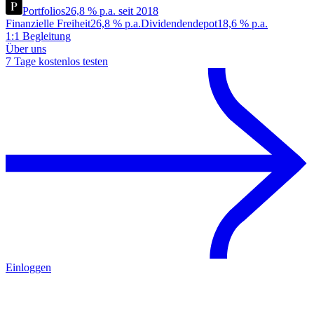
Portfolios
26,8 % p.a. seit 2018
Finanzielle Freiheit
26,8 % p.a.
Dividendendepot
18,6 % p.a.
1:1 Begleitung
Über uns
7 Tage kostenlos testen
Einloggen