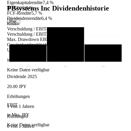
Eigenkapitalrendite
7,4 %
PBsystems Inc
Dividendenhistorie
ROCE
10,4 %
FCF-Rendite
5,7 %
Dividendenrendite
6,4 %
Max.
Risiko
Verschuldung / EBIT
-6,2×
Verschuldung / EBITDA
-5,6×
Max. Drawdown EBIT (10J)
0,0 %
Gewinnkontinuität (10J)
0/10 Jahre
Umsatz
in Mio. JPY
2024
2025
2026
Keine Daten verfügbar
Dividende 2025
20.00 JPY
Erhöhungen
EBIT
1 von 1 Jahren
in Mio. JPY
Kürzungen
Keine Daten verfügbar
0 von 1 Jahren