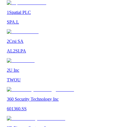
1Spatial PLC
SPA.L
2Crsi SA
AL2SI.PA
2U Inc
TWOU
360 Security Technology Inc
601360.SS