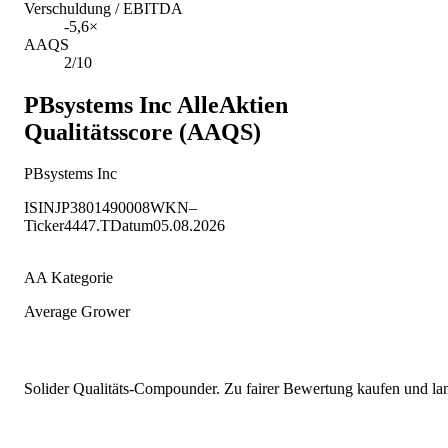
Verschuldung / EBITDA
-5,6×
AAQS
2/10
PBsystems Inc
AlleAktien
Qualitätsscore (AAQS)
PBsystems Inc
ISIN
JP3801490008
WKN
–
Ticker
4447.T
Datum
05.08.2026
AA Kategorie
Average Grower
Solider Qualitäts-Compounder. Zu fairer Bewertung kaufen und lang