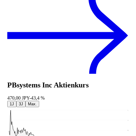
PBsystems Inc
Aktienkurs
470,00
JPY
-43,4 %
1J
3J
Max.
1.270
1.057
843