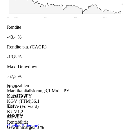
629,5
416
2022
2023
2024
2025
2026
Rendite
-43,4 %
Rendite p.a. (CAGR)
-13,8 %
Max. Drawdown
-67,2 %
Kennzahlen
Hoch
Marktkapitalisierung
3,1 Mrd. JPY
Kurs
470 JPY
1.270 JPY
KGV (TTM)
36,1
Tief
KGVe (Forward)
—
KUV
1,2
416 JPY
KBV
2,7
Rentabilität
Quelle: Eulerpool
Gewinnmarge
3,3 %