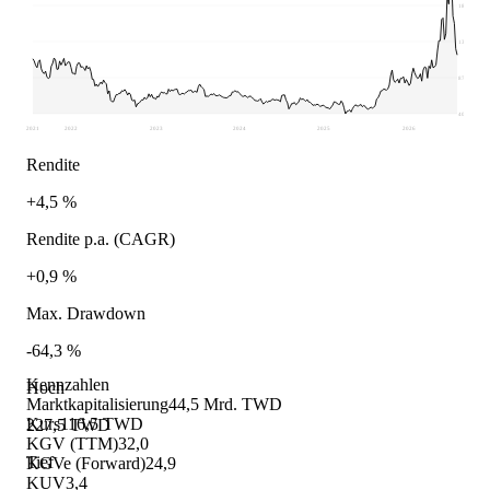
180,68
133,85
87,03
40,2
2021
2022
2023
2024
2025
2026
Rendite
+4,5 %
Rendite p.a. (CAGR)
+0,9 %
Max. Drawdown
-64,3 %
Kennzahlen
Hoch
Marktkapitalisierung
44,5 Mrd. TWD
Kurs
116,5 TWD
227,5 TWD
KGV (TTM)
32,0
Tief
KGVe (Forward)
24,9
KUV
3,4