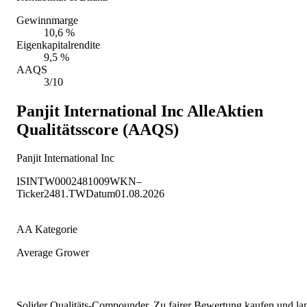
Gewinnmarge
10,6 %
Eigenkapitalrendite
9,5 %
AAQS
3/10
Panjit International Inc
AlleAktien
Qualitätsscore (AAQS)
Panjit International Inc
ISIN
TW0002481009
WKN
–
Ticker
2481.TW
Datum
01.08.2026
AA Kategorie
Average Grower
Solider Qualitäts-Compounder. Zu fairer Bewertung kaufen und lang