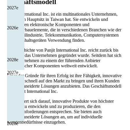
Geschäftsmodell
2027
e
Panjit International Inc. ist ein multinationales Unternehmen,
das seinen Hauptsitz in Taiwan hat. Sie entwickeln und
produzieren elektronische Komponenten und
2026
e
Halbleiterbauelemente, die in verschiedenen Branchen wie der
Automobilindustrie, Telekommunikation, Computersystemen
und Haushaltsgeräten Verwendung finden.
Die Geschichte von Panjit International Inc. reicht zurück bis
1986, als das Unternehmen gegründet wurde. Seitdem hat sich
2028
e
das Unternehmen zu einem der führenden Anbieter
elektronischer Komponenten weltweit entwickelt.
2027
e
Einer der Gründe für ihren Erfolg ist ihre Fähigkeit, innovative
Produkte schnell auf den Markt zu bringen und ihren Kunden
maßgeschneiderte Lösungen anzubieten. Das Geschäftsmodell
von Panjit International Inc.
konzentriert sich darauf, innovative Produkte von höchster
Qualität zu entwickeln und zu produzieren, die den
Kundenanforderungen entsprechen. Sie bieten auch
maßgeschneiderte Lösungen an, um auf individuelle
Kundenbedürfnisse einzugehen.
2028
e