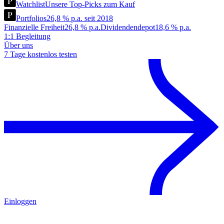
Watchlist
Unsere Top-Picks zum Kauf
Portfolios
26,8 % p.a. seit 2018
Finanzielle Freiheit
26,8 % p.a.
Dividendendepot
18,6 % p.a.
1:1 Begleitung
Über uns
7 Tage kostenlos testen
Einloggen