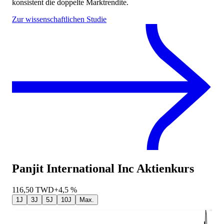
konsistent die doppelte Marktrendite.
Zur wissenschaftlichen Studie
Panjit International Inc
Aktienkurs
116,50
TWD
+4,5 %
1J
3J
5J
10J
Max.
227,5