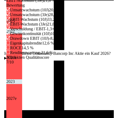
EBIT-Wachstum (3Je)
21,8 %
Bewertung
Umsatzwachstum (10J)
20,6 %
Umsatzwachstum (3Je)
28,8 %
EBIT-Wachstum (10J)
33,2 %
2025
EBIT-Wachstum (3Je)
21,8 %
Verschuldung / EBIT
-1,3×
2022
Gewinnkontinuität (10J)
10/10
Drawdown EBIT (10J)
-8,8 %
Eigenkapitalrendite
12,6 %
ROCE
14,5 %
Renditeerwartung
-21,6 %
Ist die Northeast Community Bancorp Inc Aktie ein Kauf 2026?
AlleAktien Qualitätsscore
2026
e
7
/10
2023
2027
e