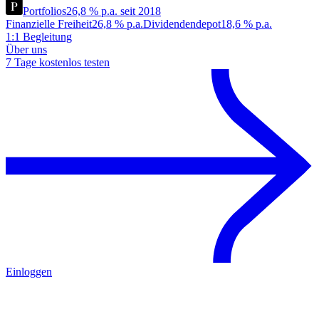
Portfolios
26,8 % p.a. seit 2018
Finanzielle Freiheit
26,8 % p.a.
Dividendendepot
18,6 % p.a.
1:1 Begleitung
Über uns
7 Tage kostenlos testen
Einloggen