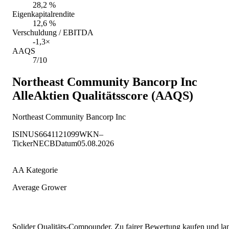
28,2 %
Eigenkapitalrendite
12,6 %
Verschuldung / EBITDA
-1,3×
AAQS
7/10
Northeast Community Bancorp Inc
AlleAktien Qualitätsscore (AAQS)
Northeast Community Bancorp Inc
ISIN
US6641121099
WKN
–
Ticker
NECB
Datum
05.08.2026
AA Kategorie
Average Grower
Solider Qualitäts-Compounder. Zu fairer Bewertung kaufen und lang