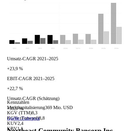
2021
2022
2024
2025
2026
e
2027
e
2028
e
2029
e
2030
e
Umsatz-CAGR 2021–2025
+23,9 %
EBIT-CAGR 2021–2025
+22,7 %
Umsatz-CAGR (Schätzung)
Kennzahlen
Marktkapitalisierung
369 Mio. USD
+35,9 %
KGV (TTM)
8,3
KGVe (Forward)
8,8
Quelle: Eulerpool
KUV
2,4
KBV
1,1
Northeast Community Bancorp Inc