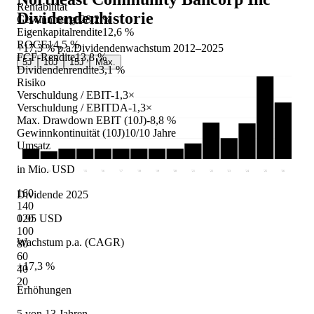
Rentabilität
Dividendenhistorie
Gewinnmarge
28,2 %
Eigenkapitalrendite
12,6 %
ROCE
14,5 %
+17,3 %
p.a.
Dividendenwachstum
2012
–
2025
FCF-Rendite
13,8 %
5J
10J
15J
Max.
Dividendenrendite
3,1 %
Risiko
Verschuldung / EBIT
-1,3×
Verschuldung / EBITDA
-1,3×
Max. Drawdown EBIT (10J)
-8,8 %
Gewinnkontinuität (10J)
10/10 Jahre
Umsatz
in Mio. USD
'12
'13
'14
'15
'16
'17
'18
'19
'20
'21
'22
'23
'24
'25
'26
160
Dividende 2025
140
0.95 USD
120
100
Wachstum p.a. (CAGR)
80
60
+17,3 %
40
20
Erhöhungen
5 von 13 Jahren