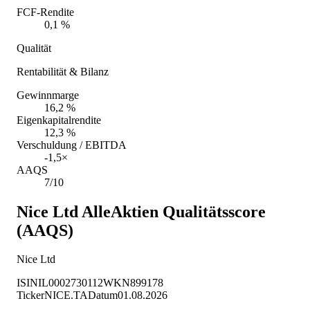
FCF-Rendite
0,1 %
Qualität
Rentabilität & Bilanz
Gewinnmarge
16,2 %
Eigenkapitalrendite
12,3 %
Verschuldung / EBITDA
-1,5×
AAQS
7/10
Nice Ltd
AlleAktien Qualitätsscore
(AAQS)
Nice Ltd
ISIN
IL0002730112
WKN
899178
Ticker
NICE.TA
Datum
01.08.2026