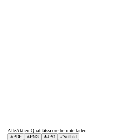
AlleAktien Qualitätsscore herunterladen
PDF
PNG
JPG
Vollbild