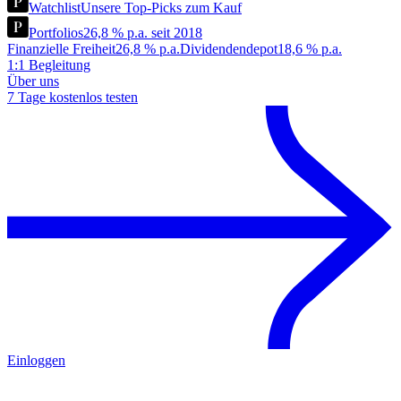
Watchlist
Unsere Top-Picks zum Kauf
Portfolios
26,8 % p.a. seit 2018
Finanzielle Freiheit
26,8 % p.a.
Dividendendepot
18,6 % p.a.
1:1 Begleitung
Über uns
7 Tage kostenlos testen
Einloggen