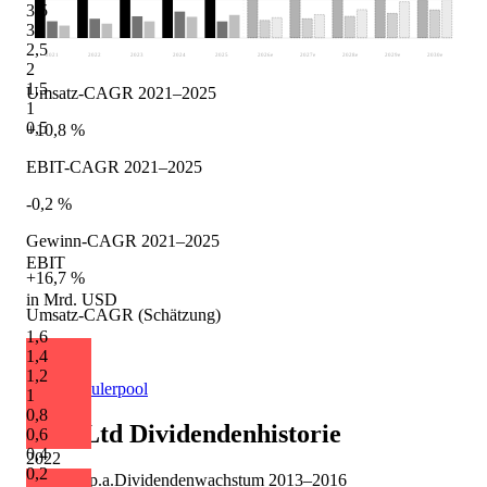
3,5
3
2,5
2021
2022
2023
2024
2025
2026
e
2027
e
2028
e
2029
e
2030
e
2
1,5
Umsatz-CAGR 2021–2025
1
0,5
+10,8 %
EBIT-CAGR 2021–2025
-0,2 %
Gewinn-CAGR 2021–2025
EBIT
+16,7 %
in Mrd. USD
Umsatz-CAGR (Schätzung)
1,6
+11,2 %
1,4
1,2
Quelle: Eulerpool
1
0,8
Nice Ltd
Dividendenhistorie
0,6
0,4
2022
0,2
+10,1 %
p.a.
Dividendenwachstum
2013
–
2016