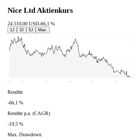
Nice Ltd
Aktienkurs
24.510,00
USD
-66,1 %
1J
3J
5J
Max.
99.170
80.505
61.840
43.175
24.510
2021
2022
2023
2024
2025
2026
Rendite
-66,1 %
Rendite p.a. (CAGR)
-19,5 %
Max. Drawdown