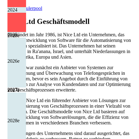
Quelle: Eulerpool
2024
Nice Ltd
Geschäftsmodell
Gegründet im Jahr 1986, ist Nice Ltd ein Unternehmen, das
2025
2026
e
auf die Entwicklung von Software für die Automatisierung von
Prozessen spezialisiert ist. Das Unternehmen hat seinen
Hauptsitz in Ra'anana, Israel, und unterhält Niederlassungen in
Nordamerika, Europa und Asien.
2026
e
Nice Ltd war zunächst ein Anbieter von Systemen zur
Aufzeichnung und Überwachung von Telefongesprächen in
Callcentern, bevor es sein Angebot durch die Einführung von
Produkten zur Analyse von Kundendaten und zur Optimierung
2027
e
von Geschäftsprozessen erweiterte.
2027
e
Heute ist Nice Ltd ein führender Anbieter von Lösungen zur
Automatisierung von Geschäftsprozessen in einer Vielzahl von
Industrien. Die Geschäftsmodelle von Nice Ltd basieren auf
der Entwicklung von Softwarelösungen, die die Effizienz von
2028
e
Unternehmen in verschiedenen Branchen verbessern.
Die Lösungen des Unternehmens sind darauf ausgerichtet, das
Kundenerlebnis zu verbessern, Betrug zu verhindern,