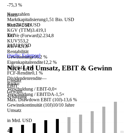
-75,3 %
Kennzahlen
Hoch
Marktkapitalisierung
1,51 Bio. USD
Kurs
24.510 USD
99.170 USD
KGV (TTM)
3.419,1
Tief
KGVe (Forward)
2.234,8
KUV
553,2
24.510 USD
KBV
421,6
Rentabilität
Quelle: Eulerpool
Gewinnmarge
16,2 %
Eigenkapitalrendite
12,2 %
Nice Ltd
Umsatz, EBIT & Gewinn
ROCE
14,4 %
FCF-Rendite
0,1 %
Dividendenrendite
—
Umsatz
Risiko
EBIT
Verschuldung / EBIT
-0,0×
Gewinn
Verschuldung / EBITDA
-1,5×
Schätzung
Max. Drawdown EBIT (10J)
-13,6 %
Gewinnkontinuität (10J)
10/10 Jahre
Umsatz
in Mrd. USD
4