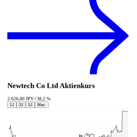
Newtech Co Ltd
Aktienkurs
2.626,00
JPY
+38,2 %
1J
3J
5J
Max.
2.648
2.230
1.811