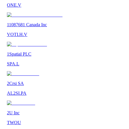
ONE.V
11087681 Canada Inc
VOTI.H.V
1Spatial PLC
SPA.L
2Crsi SA
AL2SI.PA
2U Inc
TWOU