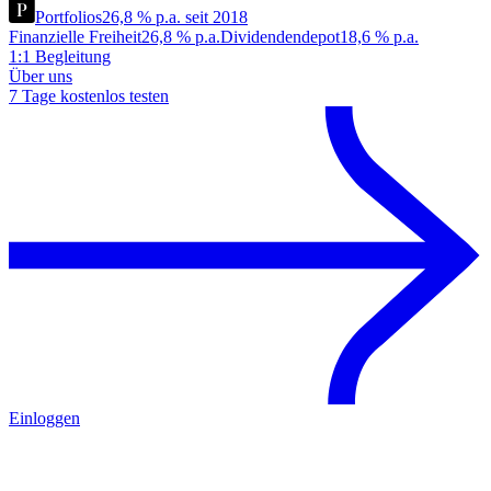
Portfolios
26,8 % p.a. seit 2018
Finanzielle Freiheit
26,8 % p.a.
Dividendendepot
18,6 % p.a.
1:1 Begleitung
Über uns
7 Tage kostenlos testen
Einloggen