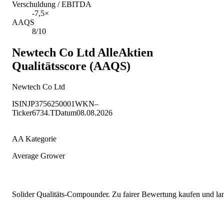
Verschuldung / EBITDA
-7,5×
AAQS
8/10
Newtech Co Ltd
AlleAktien
Qualitätsscore (AAQS)
Newtech Co Ltd
ISIN
JP3756250001
WKN
–
Ticker
6734.T
Datum
08.08.2026
AA Kategorie
Average Grower
Solider Qualitäts-Compounder. Zu fairer Bewertung kaufen und lang