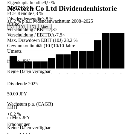
Eigenkapitalrendite
9,9 %
Newtech Co Ltd
Dividendenhistorie
ROCE
12,9 %
FCF-Rendite
7,3 %
Dividendenrendite
3,8 %
+6,2 %
p.a.
Dividendenwachstum
2008
–
2025
Risiko
5J
10J
15J
Max.
Verschuldung / EBIT
-7,8×
Verschuldung / EBITDA
-7,5×
Max. Drawdown EBIT (10J)
-28,2 %
Gewinnkontinuität (10J)
10/10 Jahre
Umsatz
in Mio. JPY
Keine Daten verfügbar
'08
'11
'14
'15
'16
'17
'18
'19
'20
'21
'22
'23
'24
'25
'26
Dividende 2025
50.00 JPY
Wachstum p.a. (CAGR)
EBIT
+6,2 %
in Mio. JPY
Erhöhungen
Keine Daten verfügbar