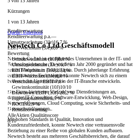
5 von 13 Jahren
Kürzungen
1 von 13 Jahren
Renditeerwartung
Quelle: Eulerpool
Renditeerwartung p.a.
—
Umsatzwachstum (3Je)
16,7 %
Newtech Co Ltd
Geschäftsmodell
EBIT-Wachstum (3Je)
8,0 %
Bewertung
Newtech Co Ltd ist ein führendes Unternehmen in der IT- und
Umsatzwachstum (10J)
8,0 %
Technologiebranche. Es wurde im Jahr 2000 gegründet und hat
Umsatzwachstum (3Je)
16,7 %
seinen Hauptsitz in Tokio, Japan. Durch jahrelange Erfahrung
EBIT-Wachstum (10J)
20,3 %
und innovative Technologien konnte Newtech sich zu einem
EBIT-Wachstum (3Je)
8,0 %
bedeutenden Unternehmen in der IT-Branche entwickeln.
Verschuldung / EBIT
-7,8×
Gewinnkontinuität (10J)
10/10
Die Firma bietet eine Vielzahl von Dienstleistungen an,
Drawdown EBIT (10J)
-28,2 %
darunter IT-Consulting, Software-Entwicklung, Web-Design,
Eigenkapitalrendite
9,9 %
Netzwerklösungen, Cloud Computing, sowie Sicherheits- und
ROCE
12,9 %
Datenschutzlösungen.
Renditeerwartung
—
AlleAktien Qualitätsscore
Mit hohen Standards in Qualität, Innovation und
8
/10
Kundenzufriedenheit, konnte Newtech eine vertrauensvolle
Beziehung zu einer Reihe von globalen Kunden aufbauen.
Newtech besteht aus mehreren Geschäftsbereichen, die darauf