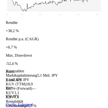
1.393
974
2021
2022
2023
2024
2025
2026
Rendite
+38,2 %
Rendite p.a. (CAGR)
+6,7 %
Max. Drawdown
-52,4 %
Kennzahlen
Hoch
Marktkapitalisierung
5,1 Mrd. JPY
Kurs
2.626 JPY
2.648 JPY
KGV (TTM)
18,9
Tief
KGVe (Forward)
—
KUV
1,1
974 JPY
KBV
1,9
Rentabilität
Quelle: Eulerpool
Gewinnmarge
5,7 %