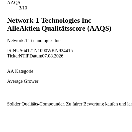
AAQS
3/10
Network-1 Technologies Inc
AlleAktien Qualitätsscore (AAQS)
Network-1 Technologies Inc
ISIN
US64121N1090
WKN
924415
Ticker
NTIP
Datum
07.08.2026
AA Kategorie
Average Grower
Solider Qualitäts-Compounder. Zu fairer Bewertung kaufen und lang