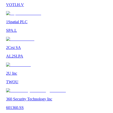
VOTI.H.V
1Spatial PLC
SPA.L
2Crsi SA
AL2SI.PA
2U Inc
TWOU
360 Security Technology Inc
601360.SS