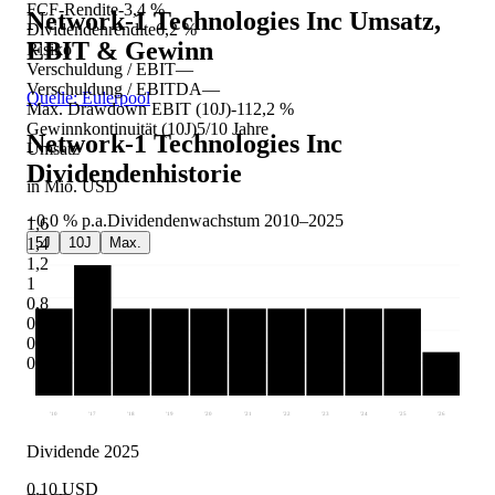
FCF-Rendite
-3,4 %
Network-1 Technologies Inc
Umsatz,
Dividendenrendite
6,2 %
EBIT & Gewinn
Risiko
Verschuldung / EBIT
—
Verschuldung / EBITDA
—
Quelle: Eulerpool
Max. Drawdown EBIT (10J)
-112,2 %
Gewinnkontinuität (10J)
5/10 Jahre
Network-1 Technologies Inc
Umsatz
Dividendenhistorie
in Mio. USD
+0,0 %
p.a.
Dividendenwachstum
2010
–
2025
1,6
5J
10J
Max.
1,4
1,2
1
0,8
0,6
0,4
0,2
'10
'17
'18
'19
'20
'21
'22
'23
'24
'25
'26
Dividende 2025
0.10 USD