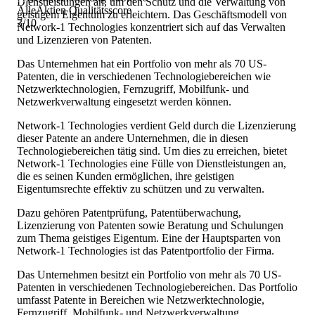
Dienstleistungen an, um den Schutz und die Verwaltung von
AlleAktien Qualitätsscore
geistigem Eigentum zu erleichtern. Das Geschäftsmodell von
3
/10
Network-1 Technologies konzentriert sich auf das Verwalten
und Lizenzieren von Patenten.
Das Unternehmen hat ein Portfolio von mehr als 70 US-
Patenten, die in verschiedenen Technologiebereichen wie
Netzwerktechnologien, Fernzugriff, Mobilfunk- und
Netzwerkverwaltung eingesetzt werden können.
Network-1 Technologies verdient Geld durch die Lizenzierung
dieser Patente an andere Unternehmen, die in diesen
Technologiebereichen tätig sind. Um dies zu erreichen, bietet
Network-1 Technologies eine Fülle von Dienstleistungen an,
die es seinen Kunden ermöglichen, ihre geistigen
Eigentumsrechte effektiv zu schützen und zu verwalten.
Dazu gehören Patentprüfung, Patentüberwachung,
Lizenzierung von Patenten sowie Beratung und Schulungen
zum Thema geistiges Eigentum. Eine der Hauptsparten von
Network-1 Technologies ist das Patentportfolio der Firma.
Das Unternehmen besitzt ein Portfolio von mehr als 70 US-
Patenten in verschiedenen Technologiebereichen. Das Portfolio
umfasst Patente in Bereichen wie Netzwerktechnologie,
Fernzugriff, Mobilfunk- und Netzwerkverwaltung.