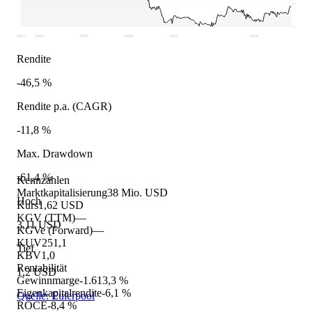
1,68
1,2
2021
2022
2023
2024
2025
2026
Rendite
-46,5 %
Rendite p.a. (CAGR)
-11,8 %
Max. Drawdown
-61,4 %
Kennzahlen
Marktkapitalisierung
38 Mio. USD
Hoch
Kurs
1,62 USD
KGV (TTM)
—
3,11 USD
KGVe (Forward)
—
KUV
251,1
Tief
KBV
1,0
Rentabilität
1,2 USD
Gewinnmarge
-1.613,3 %
Eigenkapitalrendite
-6,1 %
Quelle: Eulerpool
ROCE
-8,4 %