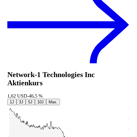
Network-1 Technologies Inc
Aktienkurs
1,62
USD
-46,5 %
1J
3J
5J
10J
Max.
3,11
2,63
2,16