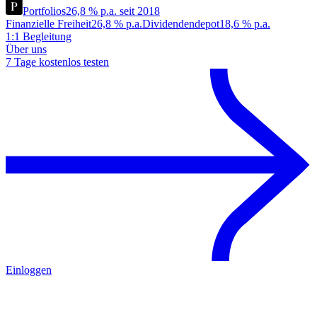
Portfolios
26,8 % p.a. seit 2018
Finanzielle Freiheit
26,8 % p.a.
Dividendendepot
18,6 % p.a.
1:1 Begleitung
Über uns
7 Tage kostenlos testen
Einloggen