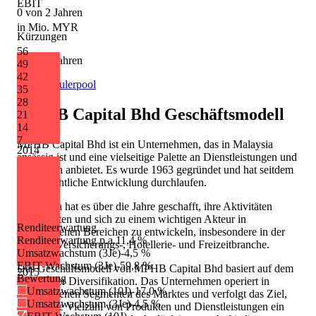
EBIT
0 von 2 Jahren
in Mio. MYR
Kürzungen
56
2 von 2 Jahren
49
42
Quelle: Eulerpool
35
28
MPHB Capital Bhd
Geschäftsmodell
21
14
7
MPHB Capital Bhd ist ein Unternehmen, das in Malaysia
2014
ansässig ist und eine vielseitige Palette an Dienstleistungen und
Produkten anbietet. Es wurde 1963 gegründet und hat seitdem
eine beachtliche Entwicklung durchlaufen.
Die Firma hat es über die Jahre geschafft, ihre Aktivitäten
auszuweiten und sich zu einem wichtigen Akteur in
Renditeerwartung
verschiedenen Bereichen zu entwickeln, insbesondere in der
Renditeerwartung p.a.
11,4 %
Finanz-, Versicherungs-, Hotellerie- und Freizeitbranche.
Umsatzwachstum (3Je)
-4,5 %
EBIT-Wachstum (3Je)
-59,8 %
Das Geschäftsmodell von MPHB Capital Bhd basiert auf dem
2015
Bewertung
Prinzip der Diversifikation. Das Unternehmen operiert in
Umsatzwachstum (10J)
-17,0 %
verschiedenen Segmenten des Marktes und verfolgt das Ziel,
Umsatzwachstum (3Je)
-4,5 %
durch eine Vielzahl von Produkten und Dienstleistungen ein