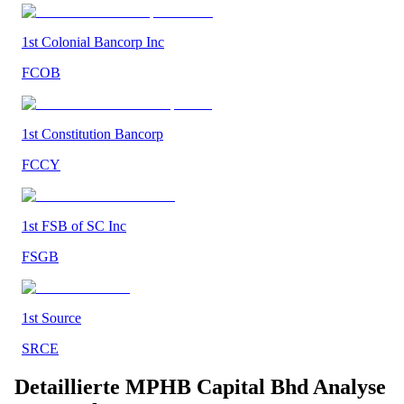
1st Colonial Bancorp Inc
FCOB
1st Constitution Bancorp
FCCY
1st FSB of SC Inc
FSGB
1st Source
SRCE
Detaillierte
MPHB Capital Bhd
Analyse