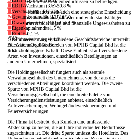
EBIT-Wachstum (10J)
—
breites Spektrum an Kundenbedürfnissen zu befriedigen.
EBIT-Wachstum (3Je)
-59,8 %
Verschuldung / EBIT
64,5×
Diese Diversifikation stellt auch eine strategische Entscheidung
Gewinnkontinuität (10J)
10/10
dar, um das Unternehmen robuster und widerstandsfähiger
Drawdown EBIT (10J)
-154,2 %
gegen Marktveränderungen und finanzielle Ungewissheiten zu
Eigenkapitalrendite
1,5 %
machen.
ROCE
-0,1 %
2015
Die Firma ist in vier verschiedene Geschäftsbereiche unterteilt:
Renditeerwartung
11,4 %
Der erste und größte Bereich von MPHB Capital Bhd ist die
AlleAktien Qualitätsscore
Finanzholdinggesellschaft. Diese Einheit ist auf verschiedene
3
/10
Arten von Investitionen, einschließlich Beteiligungen an
anderen Unternehmen, spezialisiert.
Die Holdinggesellschaft fungiert auch als zentrale
Verwaltungseinheit des Unternehmens, von der aus die
verschiedenen Abteilungen koordiniert werden. Die zweite
Sparte von MPHB Capital Bhd ist die
Versicherungsgesellschaft, die eine breite Palette von
Versicherungsdienstleistungen anbietet, einschließlich
Autoversicherungen, Wohngebäudeversicherungen und
Feuerversicherungen.
Die Firma ist bestrebt, den Kunden eine umfassende
Abdeckung zu bieten, die auf ihre individuellen Bedürfnisse
zugeschnitten ist. Die dritte Sparte umfasst die Hotellerie. Das
Unternehmen betreibt mehrere Hotels und Resorts in ganz