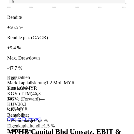
0,57
2020
2021
2022
2023
2024
2025
Rendite
+56,5 %
Rendite p.a. (CAGR)
+9,4 %
Max. Drawdown
-47,7 %
Kennzahlen
Hoch
Marktkapitalisierung
1,2 Mrd. MYR
Kurs
1,69 MYR
1,71 MYR
KGV (TTM)
46,3
Tief
KGVe (Forward)
—
KUV
30,3
0,57 MYR
KBV
0,7
Rentabilität
Quelle: Eulerpool
Gewinnmarge
65,3 %
Eigenkapitalrendite
1,5 %
MPHB Capital Bhd
Umsatz, EBIT &
ROCE
-0,1 %