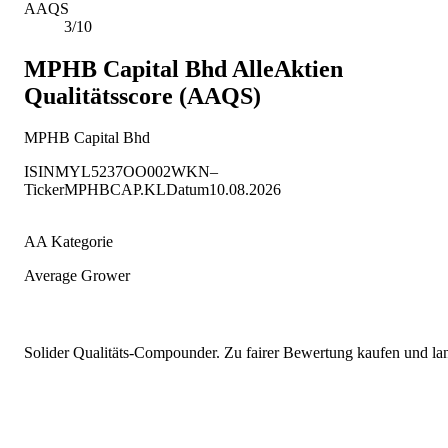
AAQS
3/10
MPHB Capital Bhd
AlleAktien
Qualitätsscore (AAQS)
MPHB Capital Bhd
ISIN
MYL5237OO002
WKN
–
Ticker
MPHBCAP.KL
Datum
10.08.2026
AA Kategorie
Average Grower
Solider Qualitäts-Compounder. Zu fairer Bewertung kaufen und lang