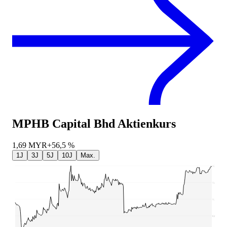
MPHB Capital Bhd
Aktienkurs
1,69
MYR
+56,5 %
1J
3J
5J
10J
Max.
1,71
1,42
1,14
0,85