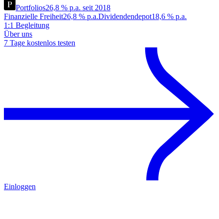
Portfolios
26,8 % p.a. seit 2018
Finanzielle Freiheit
26,8 % p.a.
Dividendendepot
18,6 % p.a.
1:1 Begleitung
Über uns
7 Tage kostenlos testen
Einloggen