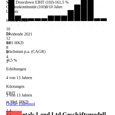
Max. Drawdown EBIT (10J)
-161,5 %
Gewinnkontinuität (10J)
8/10 Jahre
Umsatz
in Mrd. HKD
'97
'98
'99
'11
'12
'13
'14
'15
'16
'17
'18
'19
'20
'21
'22
16
14
Dividende 2021
12
0.01 HKD
10
8
Wachstum p.a. (CAGR)
6
4
-9,5 %
2
Erhöhungen
4 von 13 Jahren
Kürzungen
EBIT
3 von 13 Jahren
in Mrd. HKD
Quelle: Eulerpool
2,4
Minmetals Land Ltd
Geschäftsmodell