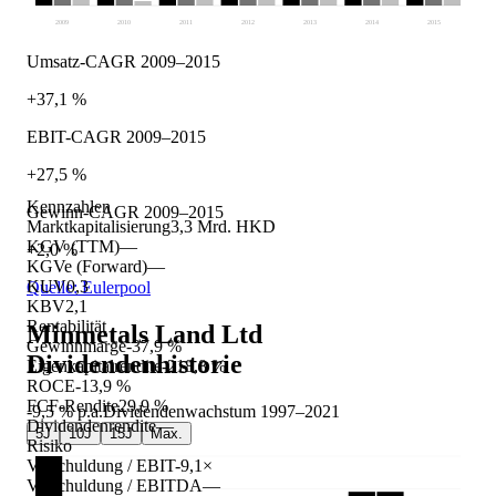
2009
2010
2011
2012
2013
2014
2015
Umsatz-CAGR 2009–2015
+37,1 %
EBIT-CAGR 2009–2015
+27,5 %
Kennzahlen
Gewinn-CAGR 2009–2015
Marktkapitalisierung
3,3 Mrd. HKD
KGV (TTM)
—
+2,0 %
KGVe (Forward)
—
KUV
0,3
Quelle: Eulerpool
KBV
2,1
Rentabilität
Minmetals Land Ltd
Gewinnmarge
-37,9 %
Dividendenhistorie
Eigenkapitalrendite
-218,8 %
ROCE
-13,9 %
FCF-Rendite
29,9 %
-9,5 %
p.a.
Dividendenwachstum
1997
–
2021
Dividendenrendite
—
5J
10J
15J
Max.
Risiko
Verschuldung / EBIT
-9,1×
Verschuldung / EBITDA
—