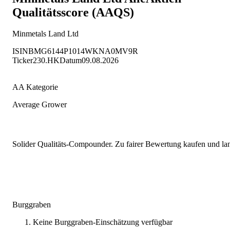
Qualitätsscore (AAQS)
Minmetals Land Ltd
ISIN
BMG6144P1014
WKN
A0MV9R
Ticker
230.HK
Datum
09.08.2026
AA Kategorie
Average Grower
Solider Qualitäts-Compounder. Zu fairer Bewertung kaufen und lang
Burggraben
Keine Burggraben-Einschätzung verfügbar