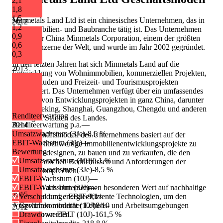
2,1
1,8
1,5
Minmetals Land Ltd ist ein chinesisches Unternehmen, das in
2012
1,2
der Immobilien- und Baubranche tätig ist. Das Unternehmen
0,9
gehört zur China Minmetals Corporation, einem der größten
0,6
Metallkonzerne der Welt, und wurde im Jahr 2002 gegründet.
0,3
In den letzten Jahren hat sich Minmetals Land auf die
2013
Entwicklung von Wohnimmobilien, kommerziellen Projekten,
Bürogebäuden und Freizeit- und Tourismusprojekten
spezialisiert. Das Unternehmen verfügt über ein umfassendes
Portfolio von Entwicklungsprojekten in ganz China, darunter
auch in Peking, Shanghai, Guangzhou, Chengdu und anderen
Renditeerwartung
wichtigen Städten des Landes.
2014
Renditeerwartung p.a.
—
Umsatzwachstum (3Je)
-8,5 %
Das Geschäftsmodell des Unternehmens basiert auf der
EBIT-Wachstum (3Je)
—
Strategie, hochwertige Immobilienentwicklungsprojekte zu
Bewertung
planen, zu designen, zu bauen und zu verkaufen, die den
Umsatzwachstum (10J)
5,1 %
unterschiedlichen Bedürfnissen und Anforderungen der
Umsatzwachstum (3Je)
-8,5 %
Kunden entsprechen.
EBIT-Wachstum (10J)
—
Dabei legt das Unternehmen besonderen Wert auf nachhaltige
EBIT-Wachstum (3Je)
—
2015
Bauweisen und energieeffiziente Technologien, um den
Verschuldung / EBIT
-9,1×
Ansprüchen moderner Lebens- und Arbeitsumgebungen
Gewinnkontinuität (10J)
8/10
2012
gerecht zu werden.
Drawdown EBIT (10J)
-161,5 %