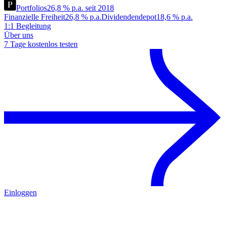
Portfolios
26,8 % p.a. seit 2018
Finanzielle Freiheit
26,8 % p.a.
Dividendendepot
18,6 % p.a.
1:1 Begleitung
Über uns
7 Tage kostenlos testen
Einloggen