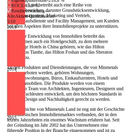
Eigenkapitalrendite
-218,8 %
Minmetals Land betreibt auch eine Reihe von
ROCE
-13,9 %
Geschäftsbereichen, darunter Grundstücksentwicklung,
Renditeerwartung
—
Projektmanagement, Marketing und Vertrieb,
AlleAktien Qualitätsscore
Nachverkaufsdienste und Facility Management, um Kunden
5
/10
bei allen Aspekten ihrer Immobilienprojekte zu unterstützen.
2013
Neben der Entwicklung von Immobilien betreibt das
Unternehmen auch ein Hotelgeschäft, zu dem mehrere
erstklassige Hotels in China gehören, wie das Hilton
Guangzhou Tianhe, das Hilton Foshan und das Sheraton
Guangzhou.
Zu den Produkten und Dienstleistungen, die von Minmetals
2014
Land angeboten werden, gehören Wohnungen,
Eigentumswohnungen, Büros, Einkaufszentren, Hotels und
Freizeitimmobilien. Die Produkte werden von einem
erfahrenen Team von Architekten, Ingenieuren, Designern und
anderen Fachleuten entwickelt, um den höchsten Standards in
Qualität, Design und Nachhaltigkeit gerecht zu werden.
Die Geschichte von Minmetals Land ist eng mit der Geschichte
des chinesischen Immobilienmarktes verbunden, der in den
2015
letzten Jahrzehnten ein enormes Wachstum erfahren hat. Seit
der Gründung im Jahr 2002 hat das Unternehmen eine
führende Position in der Branche eingenommen und ist zu