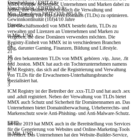
Verschuldung / EBIT
-0,9×
MMX-Gruppe ist bestrebt, Unternehmen und Marken dabei zu
Verschuldung / EBITDA
-0,8×
helfen, ihre Online-Präsenz durch die Verwaltung und
Max. Drawdown EBIT (10J)
-285,6 %
Bereitstellung von Top-Level-Domains (TLDs) zu optimieren.
Gewinnkontinuität (10J)
4/10 Jahre
Umsatz
Das Geschäftsmodell von MMX besteht darin, TLDs zu
verwalten und Lizenzen an Unternehmen und Marken zu
in Mio. USD
vergeben, die diese Domänen verwenden möchten. Die
Registry-Einheit von MMX ist in verschiedenen Branchen
24
tätig, darunter Gaming, Finanzen, Bildung und Lifestyle.
21
18
Zu den bekanntesten TLDs von MMX gehören .vip, .luxe, .fit
15
und .boston. MMX hat auch ein Tochterunternehmen namens
12
ICM Registry, das sich auf die Registrierung und Verwaltung
9
von TLDs für die Erwachsenen-Unterhaltungsbranche
6
spezialisiert hat.
3
ICM Registry ist der Betreiber der .xxx-TLD und hat auch .sex
und .adult registriert. Neben der Verwaltung von TLDs bietet
MMX auch Schutz und Sicherheit für Domänennamen an. Das
Unternehmen bietet Domainüberwachung, Urheberrechts- und
Markenschutz sowie Anti-Phishing- und Anti-Malware-Schutz.
EBIT
Im Jahr 2019 hat MMX auch in die Bereitstellung von Services
für die Generierung von Websites und Online-Marketing-Tools
in Mio. USD
investiert. Das Unternehmen hat den Website-Builder-Service,