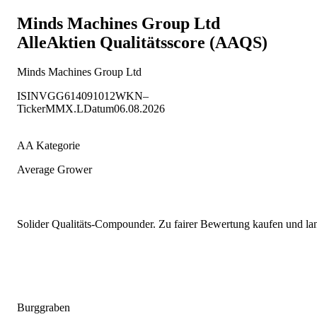
Minds Machines Group Ltd
AlleAktien Qualitätsscore (AAQS)
Minds Machines Group Ltd
ISIN
VGG614091012
WKN
–
Ticker
MMX.L
Datum
06.08.2026
AA Kategorie
Average Grower
Solider Qualitäts-Compounder. Zu fairer Bewertung kaufen und lang
Burggraben