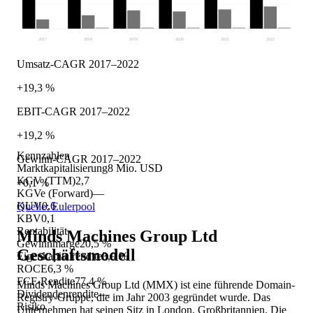
2017
2018
2019
2020
2021
2022
Umsatz-CAGR 2017–2022
+19,3 %
EBIT-CAGR 2017–2022
+19,2 %
Kennzahlen
Gewinn-CAGR 2017–2022
Marktkapitalisierung
8 Mio. USD
KGV (TTM)
2,7
+0,1 %
KGVe (Forward)
—
KUV
0,6
Quelle: Eulerpool
KBV
0,1
Rentabilität
Minds Machines Group Ltd
Gewinnmarge
20,5 %
Geschäftsmodell
Eigenkapitalrendite
3,9 %
ROCE
6,3 %
FCF-Rendite
77,4 %
Minds Machines Group Ltd (MMX) ist eine führende Domain-
Dividendenrendite
—
Registry-Gruppe, die im Jahr 2003 gegründet wurde. Das
Risiko
Unternehmen hat seinen Sitz in London, Großbritannien. Die