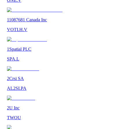
ONE.V
11087681 Canada Inc
VOTI.H.V
1Spatial PLC
SPA.L
2Crsi SA
AL2SI.PA
2U Inc
TWOU