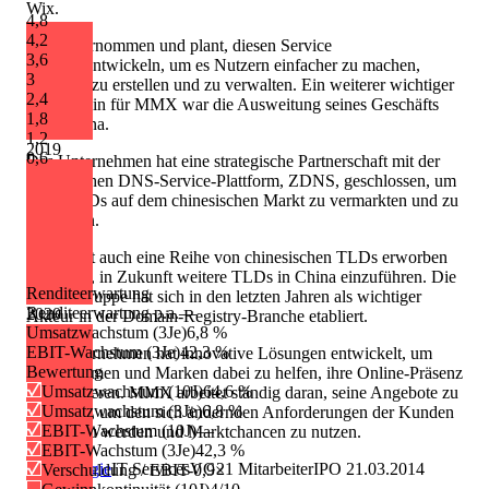
Wix.
4,8
4,2
com, übernommen und plant, diesen Service
3,6
weiterzuentwickeln, um es Nutzern einfacher zu machen,
3
Websites zu erstellen und zu verwalten. Ein weiterer wichtiger
2,4
Meilenstein für MMX war die Ausweitung seines Geschäfts
1,8
nach China.
1,2
2019
0,6
Das Unternehmen hat eine strategische Partnerschaft mit der
chinesischen DNS-Service-Plattform, ZDNS, geschlossen, um
seine TLDs auf dem chinesischen Markt zu vermarkten und zu
verkaufen.
MMX hat auch eine Reihe von chinesischen TLDs erworben
und plant, in Zukunft weitere TLDs in China einzuführen. Die
Renditeerwartung
MMX-Gruppe hat sich in den letzten Jahren als wichtiger
Renditeerwartung p.a.
—
2020
Akteur in der Domain-Registry-Branche etabliert.
Umsatzwachstum (3Je)
6,8 %
EBIT-Wachstum (3Je)
42,3 %
Das Unternehmen hat innovative Lösungen entwickelt, um
Bewertung
Unternehmen und Marken dabei zu helfen, ihre Online-Präsenz
Umsatzwachstum (10J)
64,6 %
zu optimieren. MMX arbeitet ständig daran, seine Angebote zu
Umsatzwachstum (3Je)
6,8 %
erweitern, um den sich ändernden Anforderungen der Kunden
EBIT-Wachstum (10J)
—
gerecht zu werden und Marktchancen zu nutzen.
EBIT-Wachstum (3Je)
42,3 %
Technologie
IT Services
VG
21
Mitarbeiter
IPO
21.03.2014
Verschuldung / EBIT
-0,9×