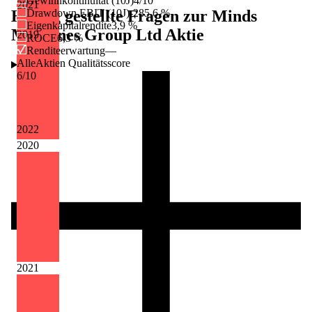
Gewinnkontinuität (10J)
4/10
2021
Häufig gestellte Fragen zur
Minds
Drawdown EBIT (10J)
-285,6 %
Eigenkapitalrendite
3,9 %
Machines Group Ltd
Aktie
2019
ROCE
6,3 %
Renditeerwartung
—
AlleAktien Qualitätsscore
6
/10
2022
2020
2021