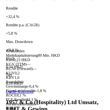
2021
2022
2023
2024
2025
2026
Rendite
+32,4 %
Rendite p.a. (CAGR)
+5,8 %
Max. Drawdown
-69,8 %
Kennzahlen
Marktkapitalisierung
89 Mio. HKD
Hoch
Kurs
0,23 HKD
KGV (TTM)
—
0,54 HKD
KGVe (Forward)
—
KUV
0,2
Tief
KBV
1,6
Rentabilität
0,16 HKD
Gewinnmarge
-0,4 %
Eigenkapitalrendite
-1,8 %
Quelle: Eulerpool
ROCE
8,1 %
FCF-Rendite
84,3 %
1957 & Co (Hospitality) Ltd
Umsatz,
Dividendenrendite
—
EBIT & Gewinn
Risiko