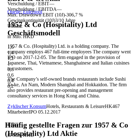
Verschuldung / EBIT
—
Verschuldung / EBITDA
—
Quelle: Eulerpool
Max. Drawdown EBIT (10J)
-306,7 %
Gewinnkontinuität (10J)
3/10 Jahre
1957 & Co (Hospitality) Ltd
Umsatz
Geschäftsmodell
in Mio. HKD
1957 & Co. (Hospitality) Ltd. is a holding company. The
1,6
company employs 467 full-time employees The company went
1,4
IPO on 2017-12-05. The firm engaged in the provision of
1,2
Japanese, Thai, Vietnamese, Shanghainese and Italian cuisines
1
to customers.
0,8
0,6
The Company’s self-owned brands restaurants include Sushi
0,4
Ta-ke, An Nam, Modern Shanghai and Hokkaidon. The firm
0,2
also provides restaurant pre-opening and management
consultancy services in Hong Kong and China.
Zyklischer Konsum
Hotels, Restaurants & Leisure
HK
467
Mitarbeiter
IPO
05.12.2017
Häufig gestellte Fragen zur
1957 & Co
EBIT
(Hospitality) Ltd
Aktie
in Mio. HKD