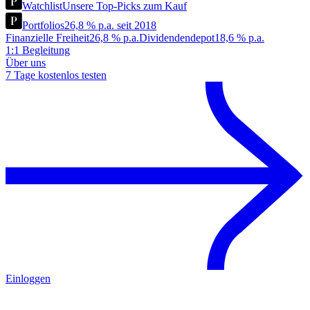
Watchlist
Unsere Top-Picks zum Kauf
Portfolios
26,8 % p.a. seit 2018
Finanzielle Freiheit
26,8 % p.a.
Dividendendepot
18,6 % p.a.
1:1 Begleitung
Über uns
7 Tage kostenlos testen
Einloggen