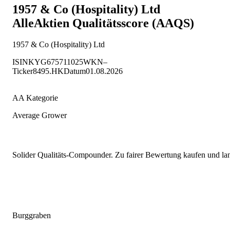
1957 & Co (Hospitality) Ltd
AlleAktien Qualitätsscore (AAQS)
1957 & Co (Hospitality) Ltd
ISIN
KYG675711025
WKN
–
Ticker
8495.HK
Datum
01.08.2026
AA Kategorie
Average Grower
Solider Qualitäts-Compounder. Zu fairer Bewertung kaufen und lang
Burggraben