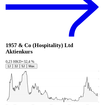
1957 & Co (Hospitality) Ltd
Aktienkurs
0,23
HKD
+32,4 %
1J
3J
5J
Max.
0,54
0,45
0,35
0,26
0,16