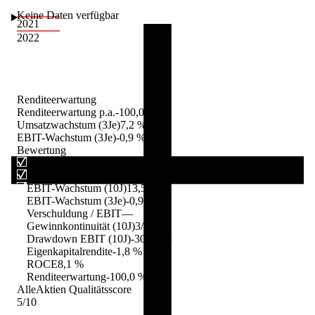
Keine Daten verfügbar
2021
2022
Renditeerwartung
Renditeerwartung p.a.
-100,0 %
Umsatzwachstum (3Je)
7,2 %
EBIT-Wachstum (3Je)
-0,9 %
Bewertung
Umsatzwachstum (10J)
10,4 %
Umsatzwachstum (3Je)
7,2 %
EBIT-Wachstum (10J)
13,5 %
EBIT-Wachstum (3Je)
-0,9 %
Verschuldung / EBIT
—
Gewinnkontinuität (10J)
3/10
Drawdown EBIT (10J)
-306,7 %
Eigenkapitalrendite
-1,8 %
ROCE
8,1 %
Renditeerwartung
-100,0 %
AlleAktien Qualitätsscore
5
/10