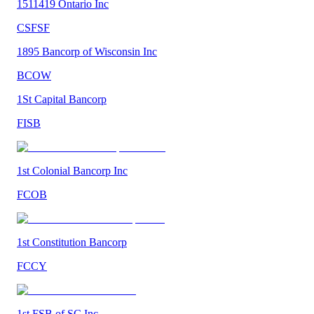
1511419 Ontario Inc
CSFSF
1895 Bancorp of Wisconsin Inc
BCOW
1St Capital Bancorp
FISB
1st Colonial Bancorp Inc
FCOB
1st Constitution Bancorp
FCCY
1st FSB of SC Inc