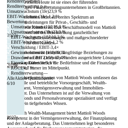
Renditeerwartung
weiterentwickelt. Heute ist sie eines der führenden
Renditeerwartung p.a.
—
unabhängigen Finanzberatungsunternehmen in Großbritannien.
Umsatzwachstum (3Je)
23,9 %
EBIT-Wachstum (3Je)
-1,2 %
Das Unternehmen bietet ein breites Spektrum an
Bewertung
Finanzdienstleistungen für Privat-, Geschäfts- und
Umsatzwachstum (10J)
16,9 %
institutionelle Kunden an. Das Geschäftsmodell von Mattioli
Umsatzwachstum (3Je)
23,9 %
Woods basiert auf der Bereitstellung ganzheitlicher
2027
e
EBIT-Wachstum (10J)
10,3 %
Finanzberatungsdienstleistungen und maßgeschneiderter
EBIT-Wachstum (3Je)
-1,2 %
Lösungen für den Kunden.
Verschuldung / EBIT
-3,4×
Das Unternehmen ist bestrebt, langfristige Beziehungen zu
Gewinnkontinuität (10J)
10/10
Pflegen und an den Zielen der Kunden ausgerichtete Lösungen
Drawdown EBIT (10J)
-67,4 %
anzubieten. Dabei stehen die Bedürfnisse und die Finanzlage
Eigenkapitalrendite
3,3 %
2026
e
des Kunden immer im Mittelpunkt.
ROCE
4,7 %
Renditeerwartung
—
Die verschiedenen Sparten von Mattioli Woods umfassen das
AlleAktien Qualitätsscore
individuelle und betriebliche Vorsorgegeschäft, Wealth-
6
/10
Management, Vermögensverwaltung und Immobilien-
Investment. Das Unternehmen ist auf die Verwaltung von
Pensionsfonds und Personalvorsorge spezialisiert und verfügt
hierüber ein tiefgehendes Wissen.
Im Bereich Wealth-Management bietet Mattioli Woods
2027
e
Kompetenz in der Vermögensverwaltung, der Finanzplanung
und der Anlageberatung. Das Unternehmen legt besonderes