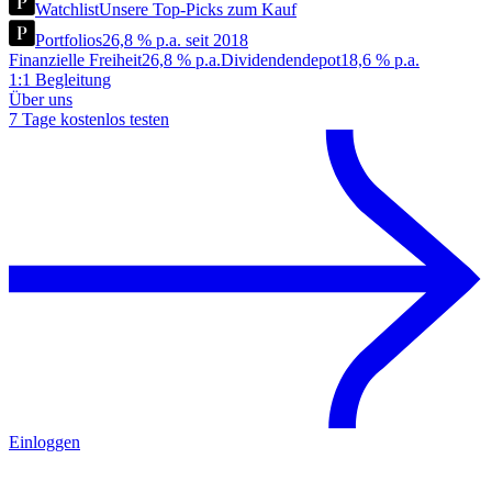
Watchlist
Unsere Top-Picks zum Kauf
Portfolios
26,8 % p.a. seit 2018
Finanzielle Freiheit
26,8 % p.a.
Dividendendepot
18,6 % p.a.
1:1 Begleitung
Über uns
7 Tage kostenlos testen
Einloggen