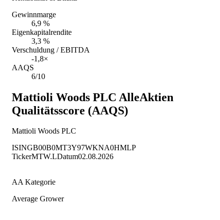
Gewinnmarge
6,9 %
Eigenkapitalrendite
3,3 %
Verschuldung / EBITDA
-1,8×
AAQS
6/10
Mattioli Woods PLC
AlleAktien
Qualitätsscore (AAQS)
Mattioli Woods PLC
ISIN
GB00B0MT3Y97
WKN
A0HMLP
Ticker
MTW.L
Datum
02.08.2026
AA Kategorie
Average Grower