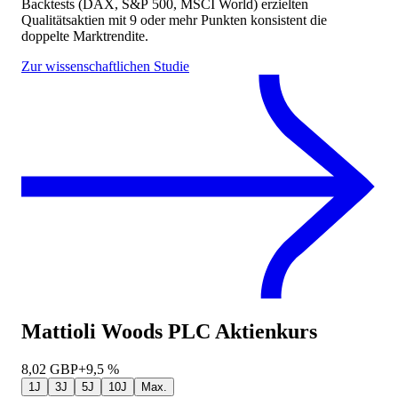
Backtests (DAX, S&P 500, MSCI World) erzielten
Qualitätsaktien mit 9 oder mehr Punkten konsistent die
doppelte Marktrendite.
Zur wissenschaftlichen Studie
Mattioli Woods PLC
Aktienkurs
8,02
GBP
+9,5 %
1J
3J
5J
10J
Max.