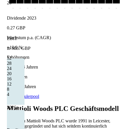
20
'10
'11
'12
'13
'14
'15
'16
'17
'18
'19
'20
'21
'22
'23
'24
Dividende 2023
0.27 GBP
Wachstum p.a. (CAGR)
EBIT
+13,9 %
in Mio. GBP
Erhöhungen
32
28
11 von 13 Jahren
24
20
Kürzungen
16
12
0 von 13 Jahren
8
4
Quelle: Eulerpool
Mattioli Woods PLC
Geschäftsmodell
2026
e
Die Firma Mattioli Woods PLC wurde 1991 in Leicester,
England, gegründet und hat sich seitdem kontinuierlich