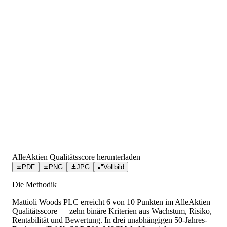
AlleAktien Qualitätsscore herunterladen
PDF
PNG
JPG
Vollbild
Die Methodik
Mattioli Woods PLC
erreicht
6
von 10 Punkten
im AlleAktien
Qualitätsscore — zehn binäre Kriterien aus Wachstum, Risiko,
Rentabilität und Bewertung. In drei unabhängigen 50-Jahres-