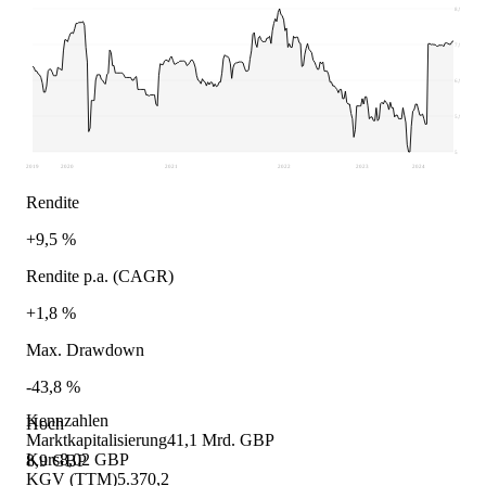
8,9
7,93
6,95
5,98
5
2019
2020
2021
2022
2023
2024
Rendite
+9,5 %
Rendite p.a. (CAGR)
+1,8 %
Max. Drawdown
-43,8 %
Kennzahlen
Hoch
Marktkapitalisierung
41,1 Mrd. GBP
Kurs
8,02 GBP
8,9 GBP
KGV (TTM)
5.370,2