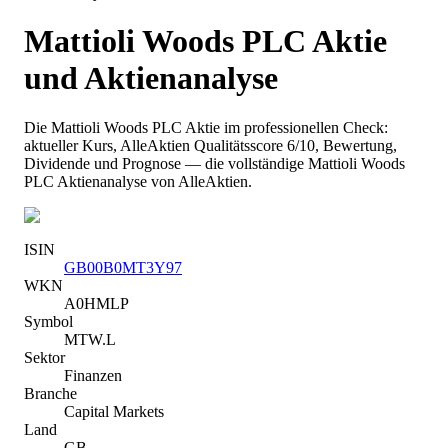
Mattioli Woods PLC
Aktie
und Aktienanalyse
Die
Mattioli Woods PLC
Aktie im professionellen Check:
aktueller Kurs
, AlleAktien Qualitätsscore 6/10
, Bewertung,
Dividende und Prognose — die vollständige
Mattioli Woods
PLC
Aktienanalyse von AlleAktien.
ISIN
GB00B0MT3Y97
WKN
A0HMLP
Symbol
MTW.L
Sektor
Finanzen
Branche
Capital Markets
Land
GB